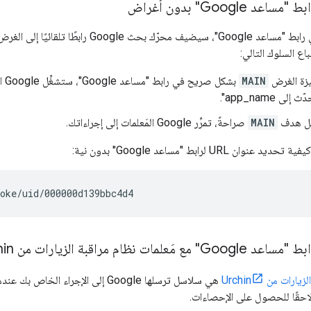
ك بحث Google رابطًا تلقائيًا إلى الغرض
اع السلوك التالي:
ميزة الغرض
MAIN
بشك
ى app_name".
يل هدف
MAIN
صراحةً، تمرِّر Google المَعلمات إلى إجراءاتك.
ن URL لرابط "مساعد Google" بدون نية:
ارات من Urchin
احقًا للحصول على الإحصاءات.