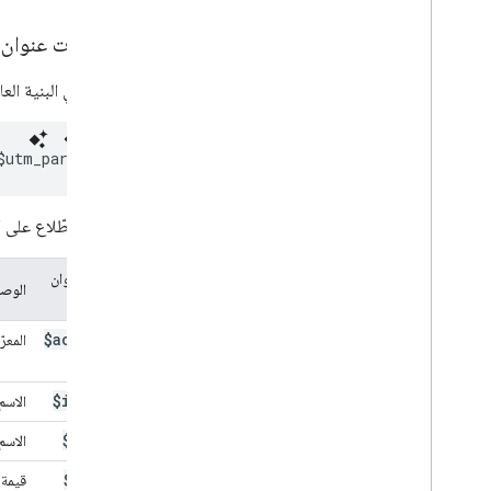
مواصفات عنوان URL لرابط "مساعد Google
في ما يلي البنية العامة لعنوان URL الخاص 
يمكنك الاطّلاع على مَعلمات عناوين URL الت
معلمة عنوان
الوص
URL
$action
_
المعر
id
$intent
الاسم
$param
الاسم الكامل ل
$value
قيمة مرمّزة 