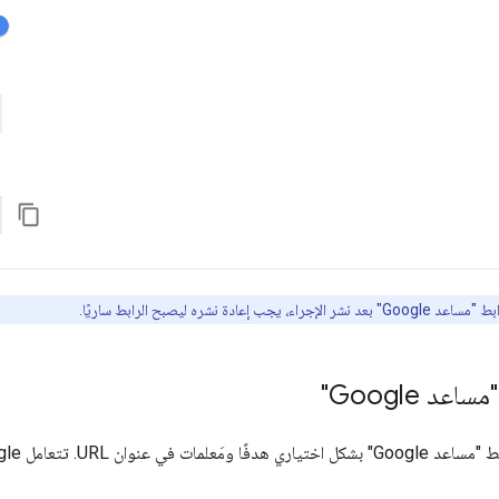
يجب إعادة نشره ليصبح الرابط ساريًا.
عد Google"