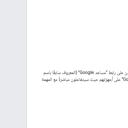
يمكنك إنشاء عنوان URL يرتبط مباشرةً بالإجراء المحدد على أساس كل إجراء. عندما ينقر المستخدمون على رابط "مساعد Google" (المعروف سابقًا باسم
"روابط الإجراءات") في متصفّح الويب أو متصفّح الأجهزة الجوّالة، سيتم توجيههم إلى "مساعد Google" على أجهزتهم حيث سيتفاعلون مباشرةً مع المهمة