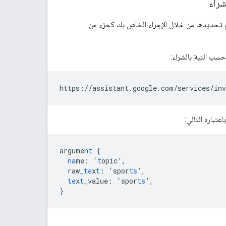
لا تستخرج Google سوى تلك المَعلمات التي تمّ تحديدها من خلال الإجراء الخاص بك كجزء من
اعتباره التالي:
argume
nt
{
na
me
:
‘
t
opic’
,
raw_
te
x
t
:
‘spor
ts
’
,
te
x
t
_value
:
‘spor
ts
’
,
}