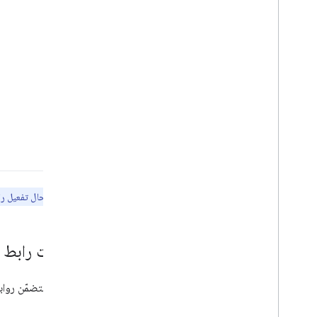
ملاحظة:
في حال تفعيل رابط "مساعد Google" بعد نشر الإجراء، 
مَعلمات رابط "مسا
URL.