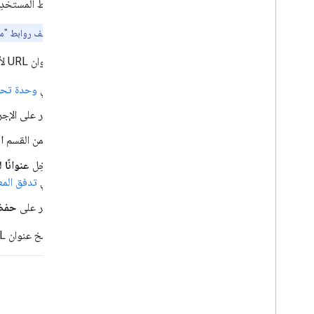
ربط المستخدِ
ملاحظة:
تختلف روابط "مساعد gle
لإنشاء عنوان URL لأحد الإجراءات، عليك اتّباع الخطوات التالية:
في
وحدة تحكّ
انقر على الإجر
ضمن القسم
ا
أدخِل
عنوانًا 
في
تدفق المع
انقر على
حفظ
يمكنك نسخ عنوان URL المقدَّم والرجوع إليه أينما تريد توجيه المستخدمين إلى هذا الإجراء المحدّد.