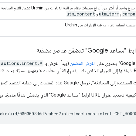
وع واحد أو أكثر من أنواع مَعلمات نظام مراقبة الزيارات من Urchin تشمل القيم الصالحة ما يلي:
utm
_
content
utm
_
term
campa
و
و
لسلة لمَعلمة نظام مراقبة الزيارات من Urchin
الغرض المضمّن
(يبدأ الغرض بـ
actions.intent.*
ادثة"، ترسل Google هذه المَعلمات إلى عملية التنفيذ كجزء من رسالة
Google" الذي يتضمّن هدفًا مدمجًا مع معلَمة الغرض الواحد: