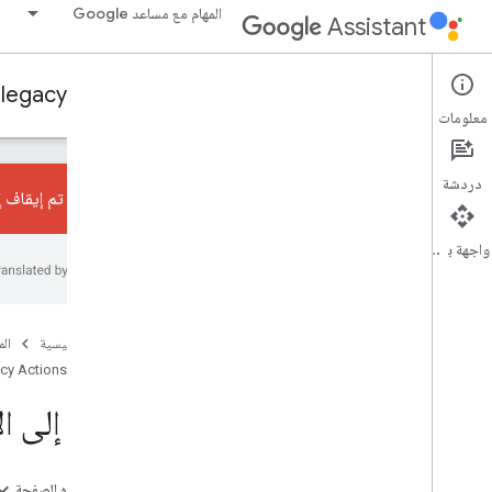
المهام مع مساعد Google
Assistant
 legacy Actions SDK
Conversational Actions
معلومات
دردشة
تم إيقاف إجراءات المحادثا
واجهة برمجة التطبيقات
التعرَّف على الأساسيات
نظرة عامة
درس تطبيقي حول الترميز
الصفحة الرئيسية
ال
أنواع التفاعل
acy Actions SDK
آخر المعلومات اليومية
رابط إلى الإجراء
اقتراحات سلاسل الإجراءات
الإشعارات الفورية
روابط "مساعد Google"
على هذه الصفحة