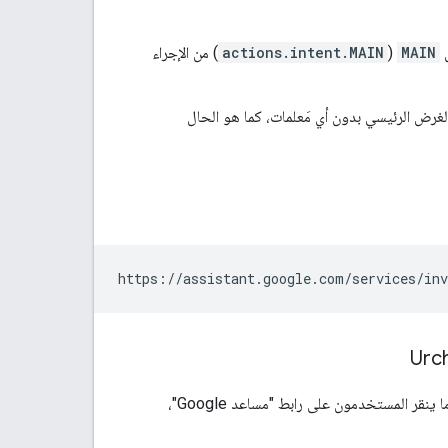
MAIN
(
actions.intent.MAIN
) من الإجراء
ل صريح في رابط "مساعد Google"، ستشغِّل Google الغرض الرئيسي بدون أي مَعلمات، كما هو الحال
هي سلاسل ترسلها Google إلى الإجراء الخاص بك عندما ينقر المستخدمون على رابط "مساعد Google"،