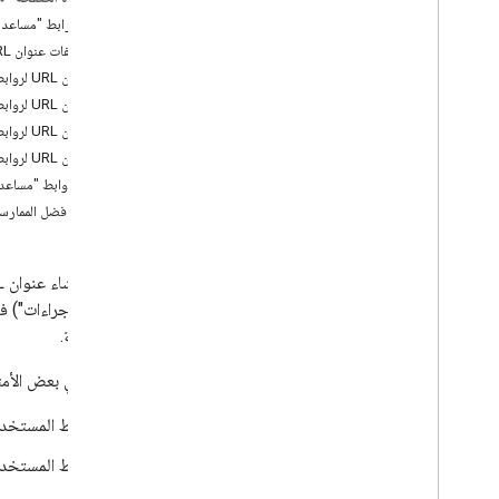
مَعلمات رابط "مساعد Google"
مَراجع
مواصفات عنوان URL لرابط "مساعد Google"
أفضل الممارسات والحدود
عناوين URL لروابط "مساعد Google" تتضمّن عناصر مضمَّنة
عناوين URL لروابط "مساعد Google" ذات الأهداف المخصّصة حسب النية بالشراء
عناوين URL لروابط "مساعد Google" بدون أغراض
عناوين URL لروابط "مساعد Google" مع مَعلمات نظام مراقبة الزيارات من Urchin
اختبار روابط "مساعد Google
القيود وأفضل الممارس
ذات الصلة.
في ما يلي بعض الأمثلة على 
ربط المستخدم
ربط المستخدم