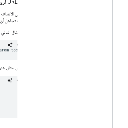
عناوين URL لروابط "مساعد Google" ذات الأهداف المخصّصة حسب النية بالشراء
الغرض، وتتجاهل أيّ 
يوضّح المثال التالي كيفية تحديد عنوان URL لرابط "مساع
بالنسبة إلى مثال عنوان URL أعلاه، يضيف محرّك بحث Google كا