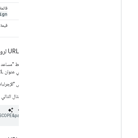
$utm
_
قائمة بن
ign
param
$utm
_
قيمة س
value
عناوين URL لروابط "مساعد Google" تتضمّن عناصر مضمَّنة
إذا كان رابط "مساعد Google" يحتوي على
مدمجة في عنوان URL ونقلها إلى الإجراء الخاص بك. وتتم إزالة أي معلَمات لا يفهمها محرّك بحث Google على أنّها معلَمات intent مضمَّنة.
بالنسبة إلى "الإجراءات المستندة إلى المح
يوضّح المثال التالي كيفية تحديد عنوان URL لرابط "مساعد 