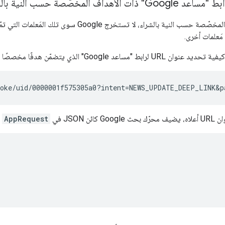
بالنسبة إلى الأهداف المخصّصة حسب النية بالشراء، 
مَعلمات أخرى.
د Google" الذي يتضمّن هدفًا مخصصًا حسب النية بالشراء:
ئن JSON في
AppRequest
ب