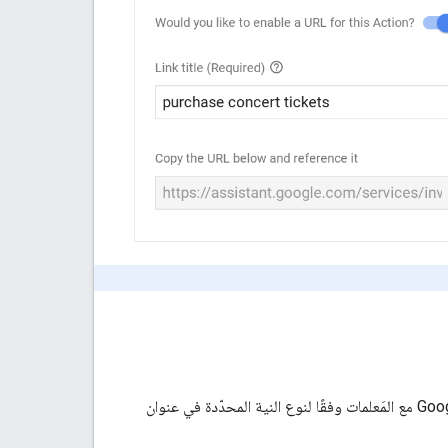
يمكن أن تتضمّن روابط "مساعد Google" بشكل اختياري هدفًا ومَعلمات في عنوان URL. تتعامل Google مع المَعلمات وفقًا لنوع النية المحدّدة في عنوان