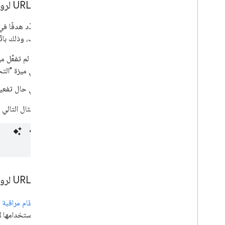
عناوين URL لروابط "مساعد Google" بدون أغراض
إذا لم تحدّد هدفًا في رابط "مساعد Google"، سيضيف محرّ
الخاص بك، وذلك باتّب
إذا لم تفعِّل 
في ميزة "التحدّث إل
في حال تفع
يوضّح المثال التالي كيفية تحديد عنوا
عناوين URL لروابط "مساعد Google" مع مَعلمات نظام مراقبة الزيارات من Urchin
مَعلمات نظام مراقبة الزي
ويمكنك استخدامها ل