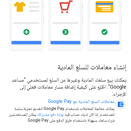
إنشاء معاملات للسلع المادية
يمكنك بيع سلعك المادية وغيرها من السلع لمستخدمي "مساعد
Google". اطّلِع على كيفية إضافة مسار معاملات فعلي إلى
الإجراء:
معاملات السلع المادية مع Google Pay
account_balance_wallet
يمكنك معالجة المعاملات باستخدام Google Pay لتقديم تجربة سلسة
للمستخدم. إذا كان لديك حساب فيه
بوابة دفع مشتركة
، يمكن للمستخدمين
شراء سلعك بسهولة باستخدام طرق الدفع على Google Pay.