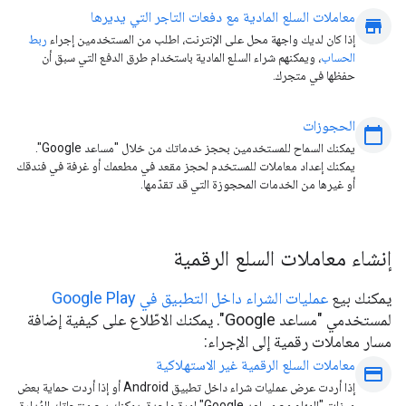
معاملات السلع المادية مع دفعات التاجر التي يديرها
store
إذا كان لديك واجهة محل على الإنترنت، اطلب من المستخدمين إجراء
ربط
الحساب
، ويمكنهم شراء السلع المادية باستخدام طرق الدفع التي سبق أن
حفظها في متجرك.
الحجوزات
calendar_today
يمكنك السماح للمستخدمين بحجز خدماتك من خلال "مساعد Google".
يمكنك إعداد معاملات للمستخدم لحجز مقعد في مطعمك أو غرفة في فندقك
أو غيرها من الخدمات المحجوزة التي قد تقدّمها.
إنشاء معاملات السلع الرقمية
يمكنك بيع
عمليات الشراء داخل التطبيق في Google Play
لمستخدمي "مساعد Google". يمكنك الاطّلاع على كيفية إضافة
مسار معاملات رقمية إلى الإجراء:
معاملات السلع الرقمية غير الاستهلاكية
payment
إذا أردت عرض عمليات شراء داخل تطبيق Android أو إذا أردت حماية بعض
ميزات "المهام مع مساعد Google" لمرة واحدة، يمكنك بيع منتجاتك المُدارة