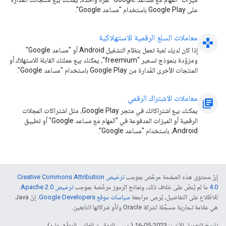
على Google Play باستخدام "مساعد Google".
معاملات السلع الرقمية الاستهلاكية
gamepad
إذا كان لديك لعبة تعمل بنظام التشغيل Android أو "مساعد Google"
ومزوّدة بنموذج تسعير "freemium"، يمكنك بيع عملتك القابلة للاستهلاك أو
المنتجات الأخرى المُدارة من Google Play باستخدام "مساعد Google".
معاملات الاشتراك الرقمي
library_books
يمكنك بيع اشتراكاتك في متجر Google Play، مثل اشتراكات المجلات
الرقمية أو الميزات المدفوعة في "المهام مع مساعد Google" أو تطبيق
Android، باستخدام "مساعد Google".
إنّ محتوى هذه الصفحة مرخّص بموجب
ترخيص Creative Commons Attribution
4.0‏
ما لم يُنصّ على خلاف ذلك، ونماذج الرموز مرخّصة بموجب
ترخيص Apache 2.0‏
.
للاطّلاع على التفاصيل، يُرجى مراجعة
سياسات موقع Google Developers‏
. إنّ Java
هي علامة تجارية مسجَّلة لشركة Oracle و/أو شركائها التابعين.
تاريخ التعديل الأخير: 2023-05-16 (حسب التوقيت العالمي المتفَّق عليه)