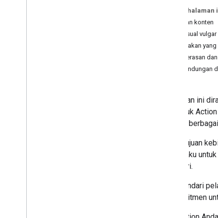
Pada halaman i
Men-deploy
Batasan konten
Informasi direktori
Seksual vulgar
Mempersiapkan untuk rilis
Tindakan yan
Merilis Action
Kekerasan dan 
Action untuk Keluarga
Perundungan d
Kebijakan dan persyaratan
Umum
Panduan kebijakan privasi
Kebijakan ini d
Persyaratan layanan
termasuk Action 
Penjelasan persyaratan
kepada berbagai
Kebijakan Action Aplikasi
Adendum Action untuk Keluarga
Untuk tujuan kebi
Adendum Peluncur Tindakan
ini berlaku untu
Pedoman merek
Direktori.
Menghindari pela
Mendorong pertumbuhan
berkomitmen un
Verifikasi merek
Melokalkan
Jika Action Anda