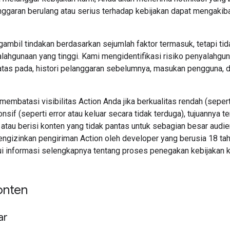
ggaran berulang atau serius terhadap kebijakan dapat mengakibat
mbil tindakan berdasarkan sejumlah faktor termasuk, tetapi tida
alahgunaan yang tinggi. Kami mengidentifikasi risiko penyalahgu
batas pada, histori pelanggaran sebelumnya, masukan pengguna, d
membatasi visibilitas Action Anda jika berkualitas rendah (sepe
ponsif (seperti error atau keluar secara tidak terduga), tujuanny
 atau berisi konten yang tidak pantas untuk sebagian besar audi
ngizinkan pengiriman Action oleh developer yang berusia 18 tah
i informasi selengkapnya tentang proses penegakan kebijakan k
onten
ar