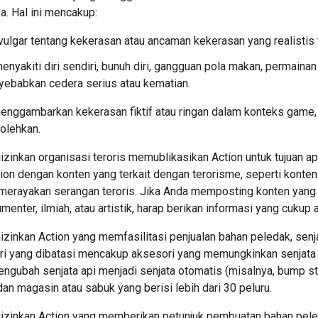
a. Hal ini mencakup:
vulgar tentang kekerasan atau ancaman kekerasan yang realisti
enyakiti diri sendiri, bunuh diri, gangguan pola makan, permainan
ebabkan cedera serius atau kematian.
enggambarkan kekerasan fiktif atau ringan dalam konteks game, 
olehkan.
zinkan organisasi teroris memublikasikan Action untuk tujuan ap
ion dengan konten yang terkait dengan terorisme, seperti konte
 merayakan serangan teroris. Jika Anda memposting konten yang t
menter, ilmiah, atau artistik, harap berikan informasi yang cuk
zinkan Action yang memfasilitasi penjualan bahan peledak, senjat
ori yang dibatasi mencakup aksesori yang memungkinkan senjata
ngubah senjata api menjadi senjata otomatis (misalnya, bump stock
 dan magasin atau sabuk yang berisi lebih dari 30 peluru.
izinkan Action yang memberikan petunjuk pembuatan bahan peleda