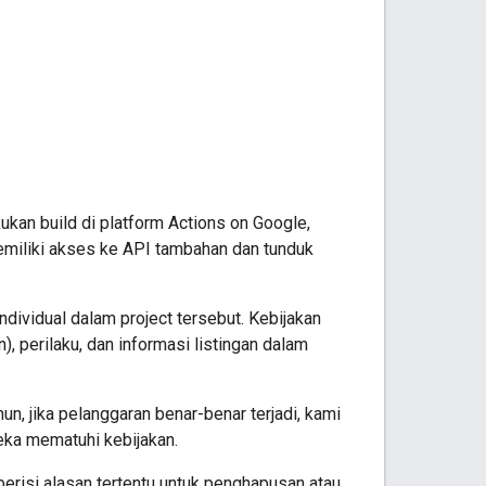
kan build di platform Actions on Google,
memiliki akses ke API tambahan dan tunduk
 individual dalam project tersebut. Kebijakan
), perilaku, dan informasi listingan dalam
n, jika pelanggaran benar-benar terjadi, kami
ka mematuhi kebijakan.
berisi alasan tertentu untuk penghapusan atau