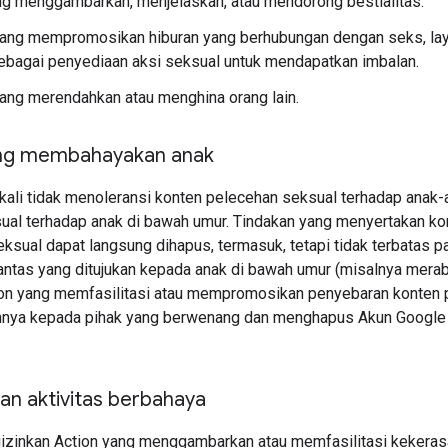
g menggambarkan, menjelaskan, atau mendorong bestialitas.
ang mempromosikan hiburan yang berhubungan dengan seks, layan
sebagai penyediaan aksi seksual untuk mendapatkan imbalan.
ang merendahkan atau menghina orang lain.
ang membahayakan anak
ali tidak menoleransi konten pelecehan seksual terhadap anak
sual terhadap anak di bawah umur. Tindakan yang menyertakan k
ksual dapat langsung dihapus, termasuk, tetapi tidak terbatas p
 pantas yang ditujukan kepada anak di bawah umur (misalnya mera
ion yang memfasilitasi atau mempromosikan penyebaran konten 
nya kepada pihak yang berwenang dan menghapus Akun Google o
an aktivitas berbahaya
izinkan Action yang menggambarkan atau memfasilitasi kekerasan