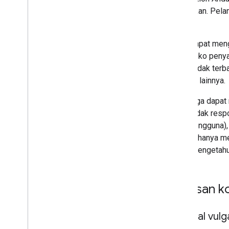
Analisis dan kesehatan
penolakan. Pelan
mitra.
Kami dapat menga
atau risiko peny
tetapi tidak ter
populer lainnya.
Kami juga dapat 
baik), tidak res
kecil pengguna),
Google hanya me
untuk mengetahu
Batasan k
Seksual vulg