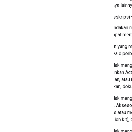
berbahaya lainny
Deskripsi 
Tindakan m
dapat meny
Tindakan yang m
umumnya diperb
Kami tidak mengi
mengizinkan Act
kekerasan, atau
pendidikan, doku
Kami tidak mengi
tertentu. Akses
otomatis atau me
conversion kit),
Kami tidak meng