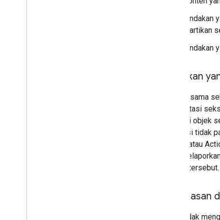
Konten yan
Tindakan y
diartikan 
Tindakan y
Tindakan y
Google sama sek
eksploitasi sek
sebagai objek se
interaksi tidak
konten atau Act
akan melaporkan
konten tersebut.
Kekerasan d
Kami tidak meng