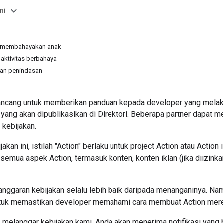
ni
g membahayakan anak
aktivitas berbahaya
an penindasan
irancang untuk memberikan panduan kepada developer yang melaku
yang akan dipublikasikan di Direktori. Beberapa partner dapat 
 kebijakan.
jakan ini, istilah "Action" berlaku untuk project Action atau Action
k semua aspek Action, termasuk konten, konten iklan (jika diizinkan
nggaran kebijakan selalu lebih baik daripada menanganinya. Namu
tuk memastikan developer memahami cara membuat Action mere
 melanggar kebijakan kami, Anda akan menerima notifikasi yang 