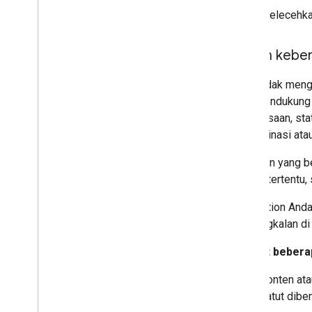
Melecehkan
Ujaran kebe
Kami tidak meng
atau mendukung d
kebangsaan, stat
diskriminasi ata
Tindakan yang be
negara tertentu
Jika Action And
penyangkalan di
Berikut bebera
Konten ata
patut diben