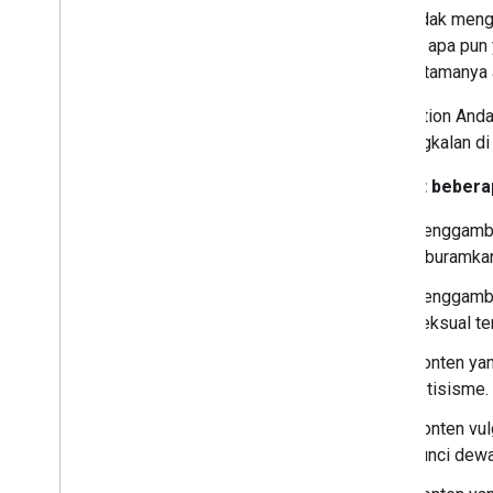
Kami tidak meng
layanan apa pun
tujuan utamanya 
Jika Action And
penyangkalan di
Berikut bebera
Penggambar
diburamkan
Penggambar
seksual te
Konten yan
fetisisme.
Konten vul
kunci dew