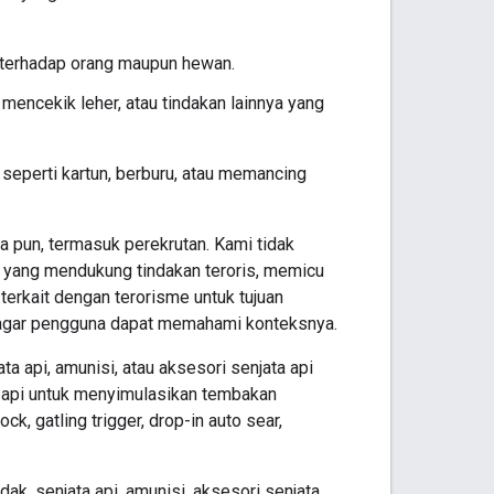
s terhadap orang maupun hewan.
 mencekik leher, atau tindakan lainnya yang
seperti kartun, berburu, atau memancing
a pun, termasuk perekrutan. Kami tidak
n yang mendukung tindakan teroris, memicu
erkait dengan terorisme untuk tujuan
up agar pengguna dapat memahami konteksnya.
a api, amunisi, atau aksesori senjata api
 api untuk menyimulasikan tembakan
, gatling trigger, drop-in auto sear,
k, senjata api, amunisi, aksesori senjata