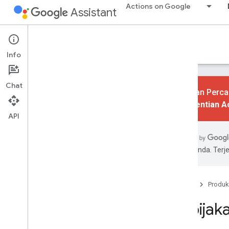
Actions on Google
Assistant
Actions console
Info
Chat
Tindakan Percak
Penghentian A
API
Pelajari
Ringkasan
UI Konsol
pilihan Anda. Te
Bangun
Project tindakan
Beranda
Produk
Pembuat Tindakan
Kebijak
Simulator
Layanan Firebase