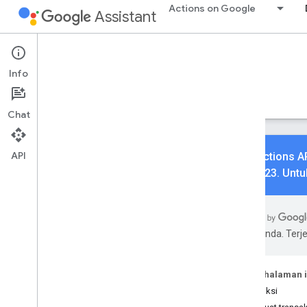
Actions on Google
Assistant
Conversational Actions
Transactions
Info
Tambahkan transaksi ke Actions Anda.
Panduan
Referensi
Contoh
Chat
API
Transactions A
Juni 2023. Untu
Pelajari dasar-dasarnya
Ringkasan
pilihan Anda. Te
Membuat transaksi
Barang fisik
Produk digital
Pada halaman i
Transaksi