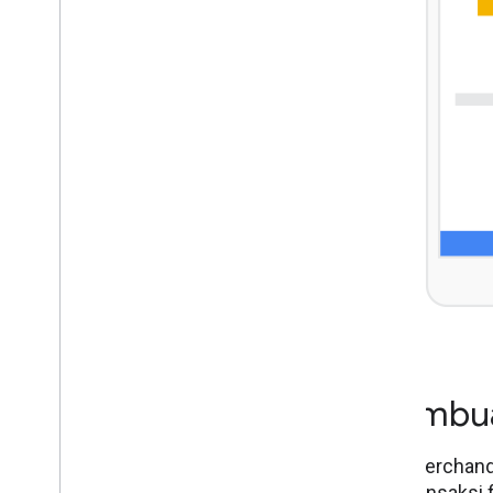
Membuat
Jual merchand
alur transaksi 