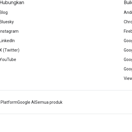
Hubungkan
Buil
Blog
And
Bluesky
Chr
Instagram
Fire
LinkedIn
Goog
X (Twitter)
Goog
YouTube
Goog
Goog
View
 Platform
Google AI
Semua produk