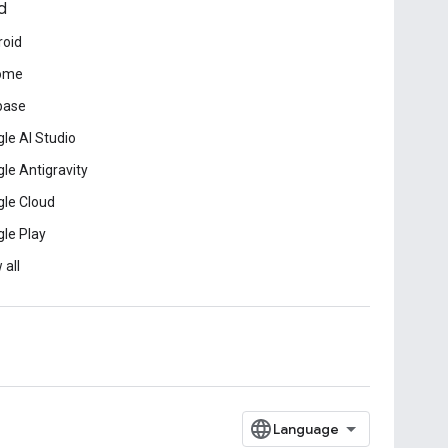
d
roid
ome
base
le AI Studio
le Antigravity
le Cloud
le Play
 all