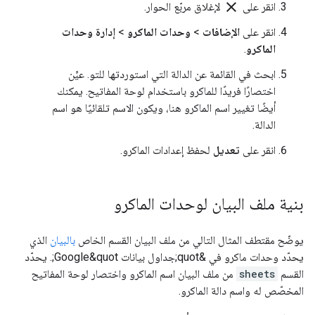
clear
انقر على
لإغلاق مربّع الحوار.
انقر على
الإضافات
>
وحدات الماكرو
>
إدارة وحدات
الماكرو
.
ابحث في القائمة عن الدالة التي استوردتها للتو. عيِّن
اختصارًا فريدًا للماكرو باستخدام لوحة المفاتيح. يمكنك
أيضًا تغيير اسم الماكرو هنا، ويكون الاسم تلقائيًا هو اسم
الدالة.
انقر على
تعديل
لحفظ إعدادات الماكرو.
بنية ملف البيان لوحدات الماكرو
يوضّح مقتطف المثال التالي من ملف البيان القسم الخاص
بالبيان
الذي
يحدّد وحدات ماكرو في &quot;جداول بيانات Google&quot;. يحدّد
القسم
sheets
من ملف البيان اسم الماكرو واختصار لوحة المفاتيح
المخصّص له واسم دالة الماكرو.