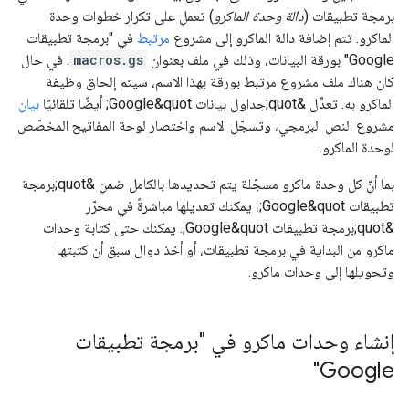
برمجة تطبيقات (
دالة وحدة الماكرو
) تعمل على تكرار خطوات وحدة
الماكرو. تتم إضافة دالة الماكرو إلى مشروع
مرتبط
في "برمجة تطبيقات
Google" بورقة البيانات، وذلك في ملف بعنوان
macros.gs
. في حال
كان هناك ملف مشروع مرتبط بورقة بهذا الاسم، سيتم إلحاق وظيفة
الماكرو به. تعدِّل &quot;جداول بيانات Google&quot; أيضًا تلقائيًا
بيان
مشروع النص البرمجي، وتسجّل الاسم واختصار لوحة المفاتيح المخصّص
لوحدة الماكرو.
بما أنّ كل وحدة ماكرو مسجّلة يتم تحديدها بالكامل ضمن &quot;برمجة
تطبيقات Google&quot;، يمكنك تعديلها مباشرةً في محرّر
&quot;برمجة تطبيقات Google&quot;. يمكنك حتى كتابة وحدات
ماكرو من البداية في برمجة تطبيقات، أو أخذ دوال سبق أن كتبتها
وتحويلها إلى وحدات ماكرو.
إنشاء وحدات ماكرو في "برمجة تطبيقات
Google"