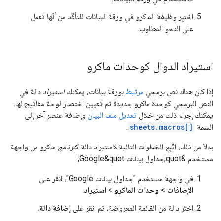
اختبِر وظيفة الماكرو في ورقة البيانات للتأكّد من أنّها تعمل
على النحو المطلوب.
استيراد الدوال كوحدات ماكرو
إذا كان هناك نص برمجي
مرتبط
بورقة بيانات، يمكنك
استيراد
دالة في
النص البرمجي كوحدة ماكرو جديدة ثم تعيين اختصار لوحة مفاتيح لها.
يمكنك إجراء ذلك من خلال
تعديل ملف البيان
وإضافة عنصر آخر إلى
السمة
sheets.macros[]
.
بدلاً من ذلك، اتّبِع الخطوات التالية لاستيراد دالة كبرنامج ماكرو من واجهة
مستخدم &quot;جداول بيانات Google&quot;:
في واجهة مستخدم "جداول بيانات Google"، انقر على
الإضافات
>
وحدات الماكرو
>
استيراد
.
اختَر دالة من القائمة المعروضة، ثم انقر على
إضافة دالة
.