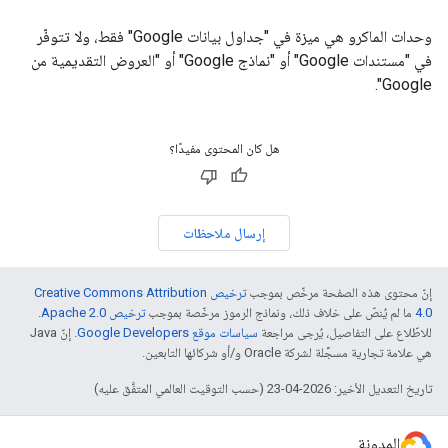
وحدات الماكرو هي ميزة في "جداول بيانات Google" فقط، ولا تتوفّر
في "مستندات Google" أو "نماذج Google" أو "العروض التقديمية من
Google".
هل كان المحتوى مفيدًا؟
إرسال ملاحظات
إنّ محتوى هذه الصفحة مرخّص بموجب
ترخيص Creative Commons Attribution
4.0‏
ما لم يُنصّ على خلاف ذلك، ونماذج الرموز مرخّصة بموجب
ترخيص Apache 2.0‏
.
للاطّلاع على التفاصيل، يُرجى مراجعة
سياسات موقع Google Developers‏
. إنّ Java
هي علامة تجارية مسجَّلة لشركة Oracle و/أو شركائها التابعين.
تاريخ التعديل الأخير: 2026-04-23 (حسب التوقيت العالمي المتفَّق عليه)
المدونة