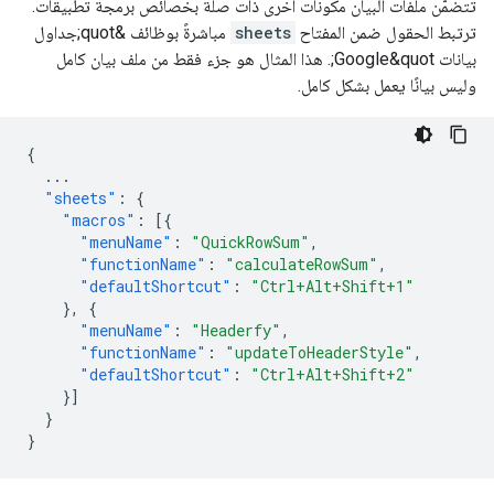
تتضمّن ملفات البيان مكونات أخرى ذات صلة بخصائص برمجة تطبيقات.
ترتبط الحقول ضمن المفتاح
sheets
مباشرةً بوظائف &quot;جداول
بيانات Google&quot;. هذا المثال هو جزء فقط من ملف بيان كامل
وليس بيانًا يعمل بشكل كامل.
{
...
"sheets"
:
{
"macros"
:
[{
"menuName"
:
"QuickRowSum"
,
"functionName"
:
"calculateRowSum"
,
"defaultShortcut"
:
"Ctrl+Alt+Shift+1"
},
{
"menuName"
:
"Headerfy"
,
"functionName"
:
"updateToHeaderStyle"
,
"defaultShortcut"
:
"Ctrl+Alt+Shift+2"
}]
}
}