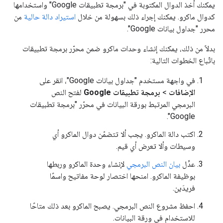
يمكنك أخذ الدوال المكتوبة في "برمجة تطبيقات Google" واستخدامها
كدوال ماكرو. يمكنك إجراء ذلك بسهولة من خلال
استيراد دالة حالية
من
محرر "جداول بيانات Google".
بدلاً من ذلك، يمكنك إنشاء وحدات ماكرو ضمن محرّر برمجة تطبيقات
باتّباع الخطوات التالية:
في واجهة مستخدم "جداول بيانات Google"، انقر على
الإضافات
>
برمجة تطبيقات Google
لفتح النص
البرمجي المرتبط بورقة البيانات في محرّر "برمجة تطبيقات
Google".
اكتب دالة الماكرو. يجب ألا تتضمّن دوال الماكرو أي
وسيطات وألا تعرض أي قيم.
عدِّل
بيان النص البرمجي
لإنشاء وحدة الماكرو وربطها
بوظيفة الماكرو. امنحها اختصار لوحة مفاتيح واسمًا
فريدَين.
احفظ مشروع النص البرمجي. يصبح الماكرو بعد ذلك متاحًا
للاستخدام في ورقة البيانات.