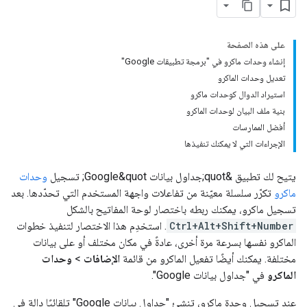
على هذه الصفحة
إنشاء وحدات ماكرو في "برمجة تطبيقات Google"
تعديل وحدات الماكرو
استيراد الدوال كوحدات ماكرو
بنية ملف البيان لوحدات الماكرو
أفضل الممارسات
الإجراءات التي لا يمكنك تنفيذها
يتيح لك تطبيق &quot;جداول بيانات Google&quot; تسجيل
وحدات
ماكرو
تكرّر سلسلة معيّنة من تفاعلات واجهة المستخدم التي تحدّدها. بعد
تسجيل ماكرو، يمكنك ربطه باختصار لوحة المفاتيح بالشكل
Ctrl+Alt+Shift+Number
. استخدِم هذا الاختصار لتنفيذ خطوات
الماكرو نفسها بسرعة مرة أخرى، عادةً في مكان مختلف أو على بيانات
مختلفة. يمكنك أيضًا تفعيل الماكرو من قائمة
الإضافات
>
وحدات
الماكرو
في "جداول بيانات Google".
عند تسجيل وحدة ماكرو، تنشئ "جداول بيانات Google" تلقائيًا دالة في