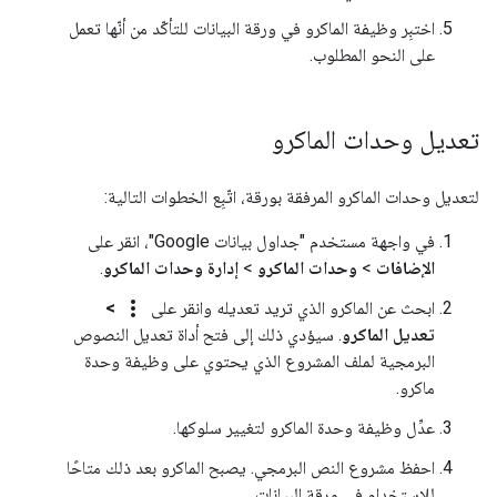
اختبِر وظيفة الماكرو في ورقة البيانات للتأكّد من أنّها تعمل
على النحو المطلوب.
تعديل وحدات الماكرو
لتعديل وحدات الماكرو المرفقة بورقة، اتّبِع الخطوات التالية:
في واجهة مستخدم "جداول بيانات Google"، انقر على
الإضافات
>
وحدات الماكرو
>
إدارة وحدات الماكرو
.
more_vert
ابحث عن الماكرو الذي تريد تعديله وانقر على
>
تعديل الماكرو
. سيؤدي ذلك إلى فتح أداة تعديل النصوص
البرمجية لملف المشروع الذي يحتوي على وظيفة وحدة
ماكرو.
عدِّل وظيفة وحدة الماكرو لتغيير سلوكها.
احفظ مشروع النص البرمجي. يصبح الماكرو بعد ذلك متاحًا
للاستخدام في ورقة البيانات.