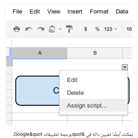
يمكنك أيضًا تعيين دالة في &quot;برمجة تطبيقات Google&quot;