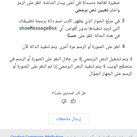
صغيرة لقائمة منسدلة في أعلى يسار الشاشة. انقر على الرمز
واختَر
تعيين نص برمجي
.
في مربّع الحوار الذي يظهر، اكتب اسم دالة برمجة تطبيقات
التي تريد تنفيذها بدون أقواس، أي
showMessageBox
في هذه الحالة. انقر على
حسنًا
.
انقر على الصورة أو الرسم مرة أخرى. يتم تنفيذ الدالة الآن.
لا يتم تشغيل النص البرمجي إلا من خلال النقر على الصورة أو الرسم في
متصفّح الويب. لا يتم تنفيذ النص البرمجي إذا تم النقر على الصورة أو
الرسم على الجهاز الجوّال.
هل كان المحتوى مفيدًا؟
إرسال ملاحظات
إنّ محتوى هذه الصفحة مرخّص بموجب
ترخيص Creative Commons Attribution