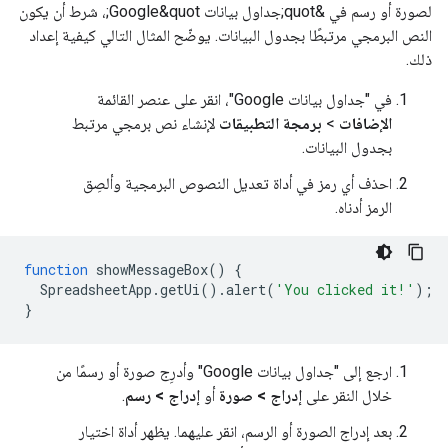
لصورة أو رسم في &quot;جداول بيانات Google&quot;، شرط أن يكون
النص البرمجي مرتبطًا بجدول البيانات. يوضّح المثال التالي كيفية إعداد
ذلك.
في "جداول بيانات Google"، انقر على عنصر القائمة
الإضافات
>
برمجة التطبيقات
لإنشاء نص برمجي مرتبط
بجدول البيانات.
احذف أي رمز في أداة تعديل النصوص البرمجية وألصِق
الرمز أدناه.
function
showMessageBox
()
{
SpreadsheetApp
.
getUi
().
alert
(
'You clicked it!'
);
}
ارجع إلى "جداول بيانات Google" وأدرِج صورة أو رسمًا من
خلال النقر على
إدراج > صورة
أو
إدراج > رسم
.
بعد إدراج الصورة أو الرسم، انقر عليهما. يظهر أداة اختيار