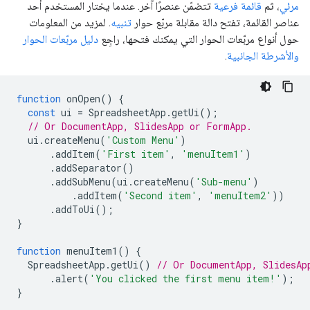
مرئي
، ثم
قائمة فرعية
تتضمّن عنصرًا آخر. عندما يختار المستخدم أحد
عناصر القائمة، تفتح دالة مقابلة مربّع حوار
تنبيه
. لمزيد من المعلومات
حول أنواع مربّعات الحوار التي يمكنك فتحها، راجِع
دليل مربّعات الحوار
والأشرطة الجانبية
.
function
onOpen
()
{
const
ui
=
SpreadsheetApp
.
getUi
();
// Or DocumentApp, SlidesApp or FormApp.
ui
.
createMenu
(
'Custom Menu'
)
.
addItem
(
'First item'
,
'menuItem1'
)
.
addSeparator
()
.
addSubMenu
(
ui
.
createMenu
(
'Sub-menu'
)
.
addItem
(
'Second item'
,
'menuItem2'
))
.
addToUi
();
}
function
menuItem1
()
{
SpreadsheetApp
.
getUi
()
// Or DocumentApp, SlidesAp
.
alert
(
'You clicked the first menu item!'
);
}