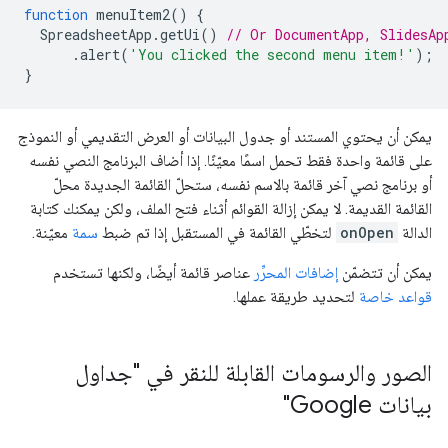
function
menuItem2
()
{
SpreadsheetApp
.
getUi
()
// Or DocumentApp, SlidesAp
.
alert
(
'You clicked the second menu item!'
);
}
يمكن أن يحتوي المستند أو جدول البيانات أو العرض التقديمي أو النموذج
على قائمة واحدة فقط تحمل اسمًا معيّنًا. إذا أضاف البرنامج النصي نفسه
أو برنامج نصي آخر قائمة بالاسم نفسه، ستحلّ القائمة الجديدة محلّ
القائمة القديمة. لا يمكن إزالة القوائم أثناء فتح الملف، ولكن يمكنك كتابة
الدالة
onOpen
لتخطّي القائمة في المستقبل إذا تم ضبط
سمة
معيّنة.
يمكن أن تتضمّن
إضافات المحرِّر
عناصر قائمة أيضًا، ولكنها تستخدم
قواعد خاصة
لتحديد طريقة عملها.
الصور والرسومات القابلة للنقر في "جداول
بيانات Google"