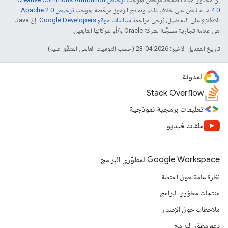
4.0‏
ما لم يُنصّ على خلاف ذلك، ونماذج الرموز مرخّصة بموجب
ترخيص Apache 2.0‏
.
للاطّلاع على التفاصيل، يُرجى مراجعة
سياسات موقع Google Developers‏
. إنّ Java
هي علامة تجارية مسجَّلة لشركة Oracle و/أو شركائها التابعين.
تاريخ التعديل الأخير: 2026-04-23 (حسب التوقيت العالمي المتفَّق عليه)
المدونة
Stack Overflow
تعليمات برمجية نموذجية
ملفات فيديو
Google Workspace لمطوّري البرامج
نظرة عامة حول المنصة
منتجات مطوّري البرامج
ملاحظات حول الإصدار
دعم مطوّر البرامج