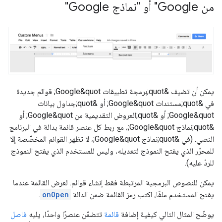
من Google" أو "نماذج Google"
يمكن أن تضيف &quot;برمجة تطبيقات Google&quot; قوائم جديدة
في &quot;مستندات Google&quot; أو &quot;جداول بيانات
Google&quot; أو &quot;العروض التقديمية من Google&quot; أو
&quot;نماذج Google&quot;، مع ربط كل عنصر قائمة بدالة في البرنامج
النصي. (في &quot;نماذج Google&quot;، لا تظهر القوائم المخصّصة إلا
للمحرّر الذي يفتح النموذج لتعديله، وليس للمستخدم الذي يفتح النموذج
للردّ عليه).
يمكن للنصوص البرمجية المرتبطة فقط إنشاء قوائم. لعرض القائمة عندما
يفتح المستخدم ملفًا، اكتب رمز القائمة ضمن الدالة
onOpen
.
يوضّح المثال التالي كيفية إضافة
قائمة
تتضمّن عنصرًا واحدًا، يليه
فاصل