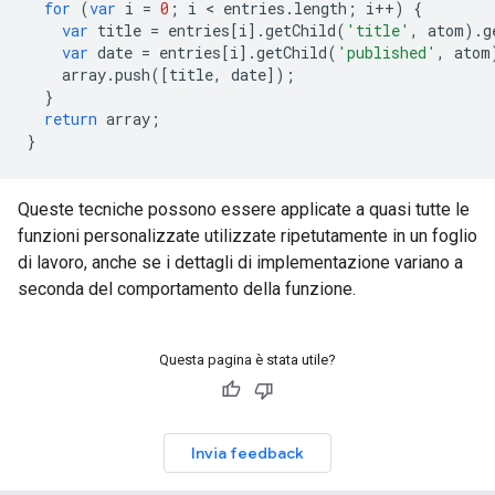
for
(
var
i
=
0
;
i
 < 
entries
.
length
;
i
++
)
{
var
title
=
entries
[
i
].
getChild
(
'title'
,
atom
).
g
var
date
=
entries
[
i
].
getChild
(
'published'
,
atom
array
.
push
([
title
,
date
]);
}
return
array
;
}
Queste tecniche possono essere applicate a quasi tutte le
funzioni personalizzate utilizzate ripetutamente in un foglio
di lavoro, anche se i dettagli di implementazione variano a
seconda del comportamento della funzione.
Questa pagina è stata utile?
Invia feedback