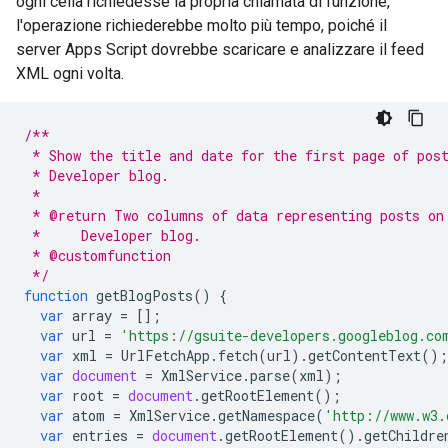
ogni cella richiedesse la propria chiamata di funzione,
l'operazione richiederebbe molto più tempo, poiché il
server Apps Script dovrebbe scaricare e analizzare il feed
XML ogni volta.
/**
 * Show the title and date for the first page of pos
 * Developer blog.
 *
 * @return Two columns of data representing posts on
 *     Developer blog.
 * @customfunction
 */
function
getBlogPosts
()
{
var
array
=
[];
var
url
=
'https://gsuite-developers.googleblog.co
var
xml
=
UrlFetchApp
.
fetch
(
url
).
getContentText
();
var
document
=
XmlService
.
parse
(
xml
);
var
root
=
document
.
getRootElement
();
var
atom
=
XmlService
.
getNamespace
(
'http://www.w3.
var
entries
=
document
.
getRootElement
().
getChildre