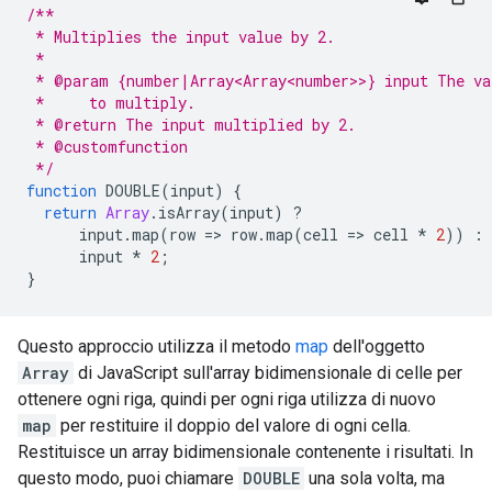
/**
 * Multiplies the input value by 2.
 *
 * @param {number|Array<Array<number>>} input The va
 *     to multiply.
 * @return The input multiplied by 2.
 * @customfunction
 */
function
DOUBLE
(
input
)
{
return
Array
.
isArray
(
input
)
?
input
.
map
(
row
=
>
row
.
map
(
cell
=
>
cell
*
2
))
:
input
*
2
;
}
Questo approccio utilizza il metodo
map
dell'oggetto
Array
di JavaScript sull'array bidimensionale di celle per
ottenere ogni riga, quindi per ogni riga utilizza di nuovo
map
per restituire il doppio del valore di ogni cella.
Restituisce un array bidimensionale contenente i risultati. In
questo modo, puoi chiamare
DOUBLE
una sola volta, ma