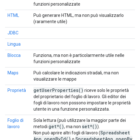
funzioni personalizzate
HTML
Può generare HTML, ma non può visualizzarlo
(raramente utile)
JDBC
Lingua
Blocca
Funziona, ma non è particolarmente utile nelle
funzioni personalizzate
Maps
Può calcolare le indicazioni stradali, ma non
visualizzare le mappe
get
User
Properties(
)
Proprietà
riceve solo le proprietà
del proprietario del foglio di lavoro. Gli editor dei
fogli di lavoro non possono impostare le proprietà
utente in una funzione personalizzata.
Foglio di
Sola lettura (può utilizzare la maggior parte dei
get*()
set*()
lavoro
metodi
, ma non
).
Spreadsheet
Non può aprire altri fogli di lavoro (
App
.
open
By
Id(
)
Spreadsheet
App
.
open
By
o