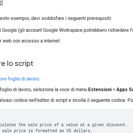
i
uesto esempio, devi soddisfare i seguenti prerequisiti:
 Google (gli account Google Workspace potrebbero richiedere l'
 web con accesso a internet.
e lo script
ovo foglio di lavoro
.
foglio di lavoro, seleziona la voce di menu
Estensioni
>
Apps Sc
lsiasi codice nell'editor di script e incolla il seguente codice. Po
culates
the
sale
price
of
a
value
at
a
given
discount
.
sale
price
is
formatted
as
US
dollars
.