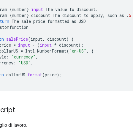
ram
{
number
}
input
The
value
to
discount
.
ram
{
number
}
discount
The
discount
to
apply
,
such
as
.
5
turn
The
sale
price
formatted
as
USD
.
stomfunction
on
salePrice
(
input, discount
)
{
price
=
input
-
(
input
*
discount
);
dollarUS
=
Intl
.
NumberFormat
(
"en-US"
,
{
yle
:
"currency"
,
rrency
:
"USD"
,
rn
dollarUS
.
format
(
price
);
cript
glio di lavoro.