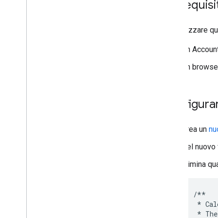
Prerequisit
Importare i dati CSV in un foglio di
lavoro
Creare un'agenda per le riunioni
Per utilizzare q
Gestire le richieste di nuove
attrezzature per i dipendenti
Un Account
Gestire i progetti utilizzando l'API Apps
Script
Un browser
Pianificare viaggi con un agente AI
accessibile in Google Workspace
Completa un calendario delle vacanze
Configurar
di team
Registrare tempo e attività in Calendar e
Fogli
Crea un
nu
Rispondi al feedback
Eseguire funzioni Apps Script in
Nel nuovo 
remoto
Elimina qua
Invia contenuti selezionati
Invia certificati di apprezzamento
personalizzati ai dipendenti
/**
Condividere le risorse con i nuovi
*
Cal
assunti
*
The
Riepilogare i dati di più fogli