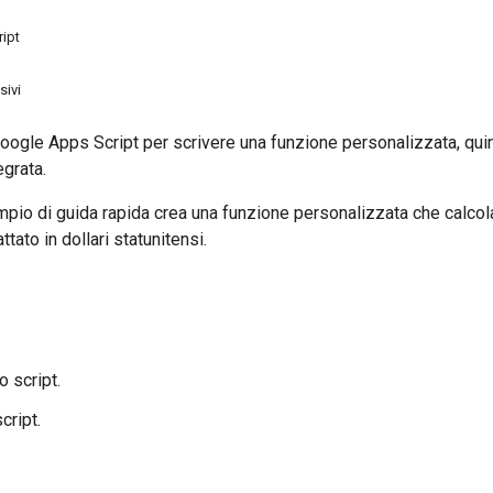
ript
sivi
Google Apps Script per scrivere una funzione personalizzata, quin
egrata.
pio di guida rapida crea una funzione personalizzata che calcola 
tato in dollari statunitensi.
o script.
cript.