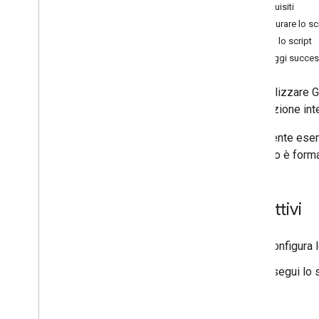
Tutorial
Prerequisiti
Aggrega i contenuti di più documenti
Configurare lo sc
Calcolare uno sconto su più livelli
Esegui lo script
Calcolare la distanza in auto e
Passaggi succes
convertire i metri in miglia
Raccogliere e rivedere i fogli presenze
Puoi utilizzare 
dei dipendenti
una funzione int
Analizzare il sentiment del feedback
utilizzando l'API Google Cloud Natural
Language
Il seguente esem
Creare un mail merge con Gmail e Fogli
scontato è format
Creare una registrazione per un sito
esterno
Crea un'iscrizione alle sessioni di una
Obiettivi
conferenza
Crea una parentesi torneo
Verificare l'accuratezza delle
Configura l
affermazioni con un agente AI dell'ADK
e il modello Gemini
Esegui lo s
Generare e inviare PDF da Fogli
Ricevi avvisi sulle riduzioni di prezzo
delle azioni