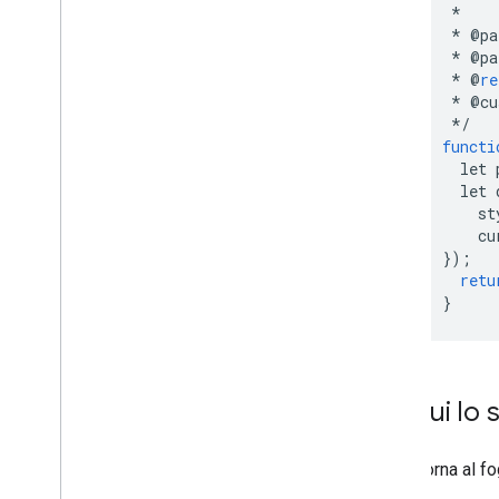
*
Monitorare le visualizzazioni e i
*
@
pa
commenti dei video di You
Tube
*
@
pa
Caricare file su Drive da Moduli
*
@
re
*
@
cu
codelab
*/
functi
Nozioni di base di Apps Script
let
let
st
cu
});
retu
}
Esegui lo s
Torna al fo