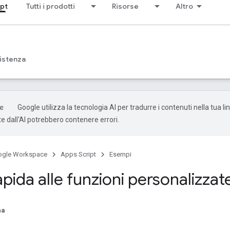
ipt
Tutti i prodotti
Risorse
Altro
istenza
Google utilizza la tecnologia AI per tradurre i contenuti nella tua li
e dall'AI potrebbero contenere errori.
ogle Workspace
Apps Script
Esempi
pida alle funzioni personalizzat
na