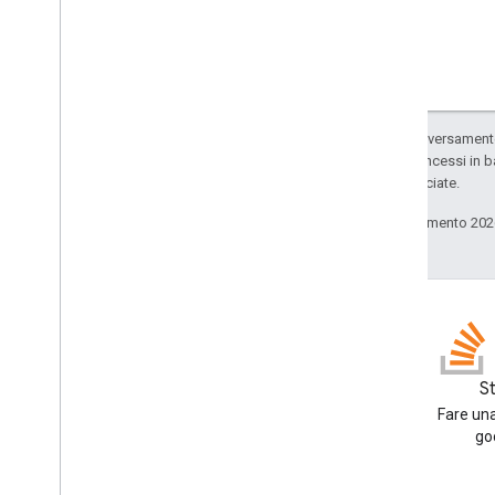
Salvo quando diversamente 
codice sono concessi in b
delle sue consociate.
Ultimo aggiornamento 202
Blog
S
Leggi il blog per sviluppatori di
Fare una
Google Workspace
go