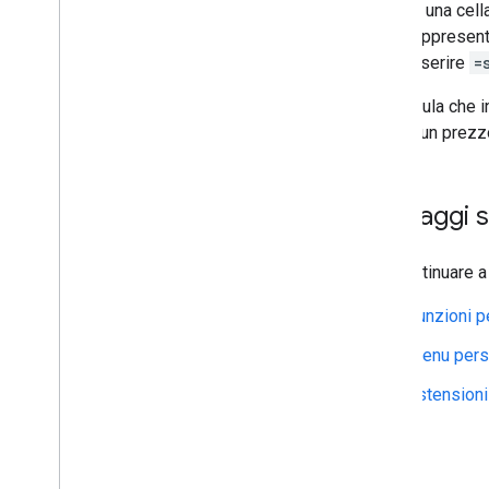
In una cell
rappresenta
inserire
=
La formula che i
genera un prezzo
Passaggi s
Per continuare a
Funzioni p
Menu pers
Estensioni