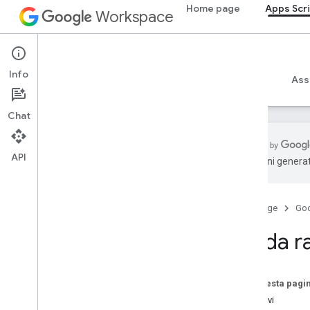
Home page
Apps Scr
Workspace
Apps Script
Info
Panoramica
Guide
Riferimento
Esempi
Ass
Chat
API
traduzioni generat
Panoramica
Home page
Go
Guide rapide
Automazione
Guida ra
Funzioni personalizzate
Generare testo con Vertex AI
Biblioteche
Su questa pagi
Obiettivi