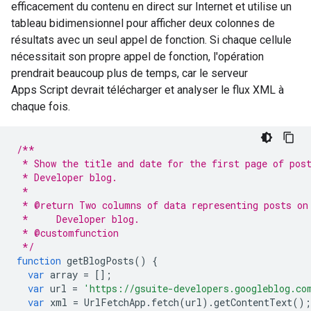
efficacement du contenu en direct sur Internet et utilise un
tableau bidimensionnel pour afficher deux colonnes de
résultats avec un seul appel de fonction. Si chaque cellule
nécessitait son propre appel de fonction, l'opération
prendrait beaucoup plus de temps, car le serveur
Apps Script devrait télécharger et analyser le flux XML à
chaque fois.
/**
 * Show the title and date for the first page of pos
 * Developer blog.
 *
 * @return Two columns of data representing posts on
 *     Developer blog.
 * @customfunction
 */
function
getBlogPosts
()
{
var
array
=
[];
var
url
=
'https://gsuite-developers.googleblog.co
var
xml
=
UrlFetchApp
.
fetch
(
url
).
getContentText
();