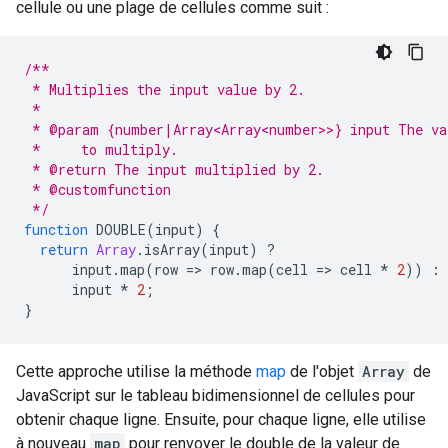
cellule ou une plage de cellules comme suit :
/**
 * Multiplies the input value by 2.
 *
 * @param {number|Array<Array<number>>} input The va
 *     to multiply.
 * @return The input multiplied by 2.
 * @customfunction
 */
function
DOUBLE
(
input
)
{
return
Array
.
isArray
(
input
)
?
input
.
map
(
row
=
>
row
.
map
(
cell
=
>
cell
*
2
))
:
input
*
2
;
}
Cette approche utilise la méthode
map
de l'objet
Array
de
JavaScript sur le tableau bidimensionnel de cellules pour
obtenir chaque ligne. Ensuite, pour chaque ligne, elle utilise
à nouveau
map
pour renvoyer le double de la valeur de