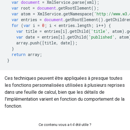
var
document
=
XmlService
.
parse
(
xml
);
var
root
=
document
.
getRootElement
();
var
atom
=
XmlService
.
getNamespace
(
'http://www.w3.
var
entries
=
document
.
getRootElement
().
getChildre
for
(
var
i
=
0
;
i
 < 
entries
.
length
;
i
++
)
{
var
title
=
entries
[
i
].
getChild
(
'title'
,
atom
).
g
var
date
=
entries
[
i
].
getChild
(
'published'
,
atom
array
.
push
([
title
,
date
]);
}
return
array
;
}
Ces techniques peuvent être appliquées à presque toutes
les fonctions personnalisées utilisées à plusieurs reprises
dans une feuille de calcul, bien que les détails de
l'implémentation varient en fonction du comportement de la
fonction.
Ce contenu vous a-t-il été utile ?