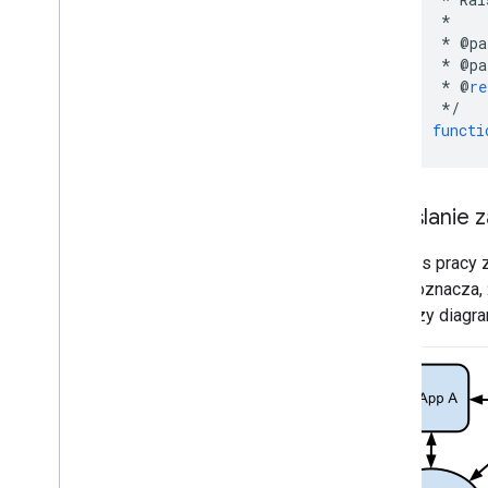
*
*
@
pa
*
@
pa
*
@
re
*/
functi
Określanie 
Podczas pracy z
zasób oznacza, ż
Poniższy diagra