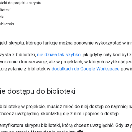
teki do projektu skryptu
lioteki
eki
iblioteki
ojekt skryptu, którego funkcje można ponownie wykorzystać w in
zysta z biblioteki,
nie działa tak szybko
, jak gdyby cały kod był 
orzenie i konserwację, ale w projektach, w których szybkość je
orzystanie z bibliotek w
dodatkach do Google Workspace
powin
e dostępu do biblioteki
ibliotekę w projekcie, musisz mieć do niej dostęp co najmniej n
ą chcesz uwzględnić, skontaktuj się z nim i poproś o dostęp.
ntyfikatora skryptu biblioteki, którą chcesz uwzględnić. Gdy uzy