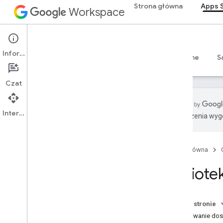
Strona główna
Apps S
Workspace
Apps Script
Informacje
Przegląd
Przewodniki
Materiały referencyjne
S
Czat
Interfejs API
Tłumaczenia wyge
Przegląd
Panel Apps Script
Strona główna
Poznaj środowisko
Bibliotek
programistyczne
Projekty skryptu
Pliki manifestu
Na tej stronie
Zakresy
Uzyskiwanie dost
Wdrożenia