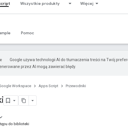
cript
Wszystkie produkty
Więcej
ample
Pomoc
Google używa technologii AI do tłumaczenia treści na Twój prefe
nerowane przez AI mogą zawierać błędy.
Google Workspace
Apps Script
Przewodniki
i
ępu do biblioteki