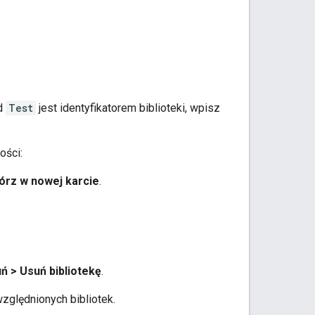
ad
Test
jest identyfikatorem biblioteki, wpisz
ości:
órz w nowej karcie
.
ń > Usuń bibliotekę
.
względnionych bibliotek.