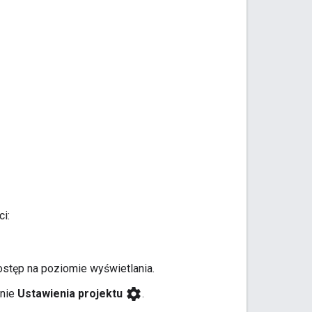
ci:
ostęp na poziomie wyświetlania.
settings
onie
Ustawienia projektu
.