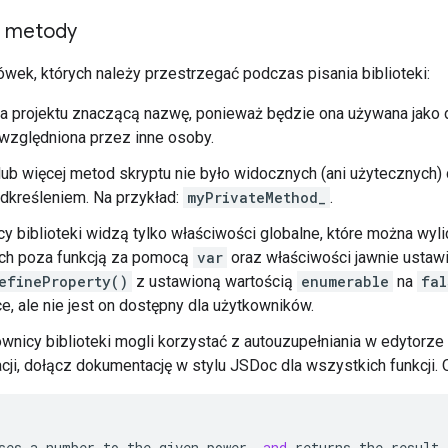
 metody
wek, których należy przestrzegać podczas pisania biblioteki:
a projektu znaczącą nazwę, ponieważ będzie ona używana jako do
względniona przez inne osoby.
lub więcej metod skryptu nie było widocznych (ani użytecznych)
dkreśleniem. Na przykład:
myPrivateMethod_
.
y biblioteki widzą tylko właściwości globalne, które można wylic
ch poza funkcją za pomocą
var
oraz właściwości jawnie ustaw
efineProperty()
z ustawioną wartością
enumerable
na
fal
ce, ale nie jest on dostępny dla użytkowników.
wnicy biblioteki mogli korzystać z autouzupełniania w edytorz
ji, dołącz dokumentację w stylu JSDoc dla wszystkich funkcji. 
ses
a
number
to
the
given
power
,
and
returns
the
result
.