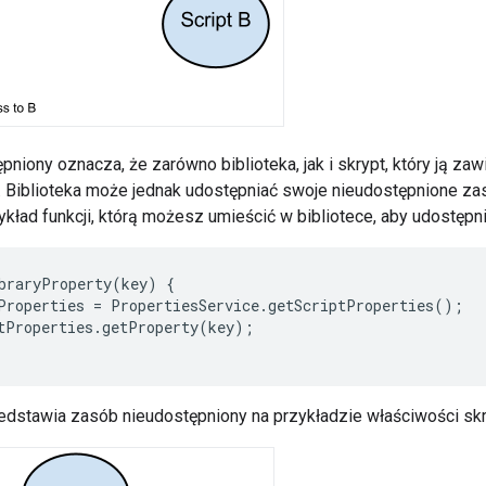
niony oznacza, że zarówno biblioteka, jak i skrypt, który ją za
. Biblioteka może jednak udostępniać swoje nieudostępnione zaso
zykład funkcji, którą możesz umieścić w bibliotece, aby udostępni
braryProperty
(
key
)
{
Properties
=
PropertiesService
.
getScriptProperties
();
tProperties
.
getProperty
(
key
);
edstawia zasób nieudostępniony na przykładzie właściwości skr