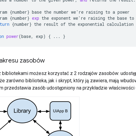
ram
{
number
}
base
the
number
we
'
re
raising
to
a
power
ram
{
number
}
exp
the
exponent
we
'
re
raising
the
base
to
turn
{
number
}
the
result
of
the
exponential
calculation
on
power
(
base, exp
)
{
...
}
zakresu zasobów
 bibliotekami możesz korzystać z 2 rodzajów zasobów: udostęp
e zarówno biblioteka, jak i skrypt, który ją zawiera, mają wbudo
m przedstawia zasób udostępniony na przykładzie właściwości 