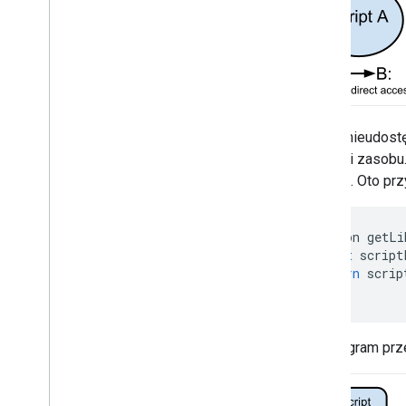
Zasób nieudostęp
instancji zasobu
działają. Oto pr
function
getLi
const
script
return
scrip
}
Ten diagram prz