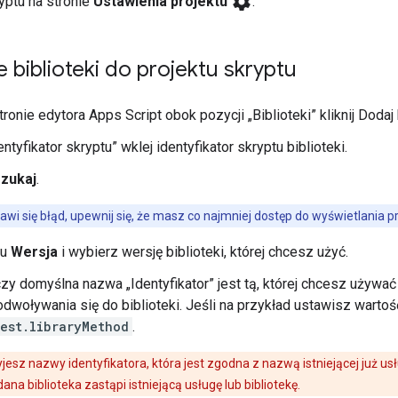
settings
ryptu na stronie
Ustawienia projektu
.
biblioteki do projektu skryptu
tronie edytora Apps Script obok pozycji „Biblioteki” kliknij Dodaj
ntyfikator skryptu” wklej identyfikator skryptu biblioteki.
zukaj
.
jawi się błąd, upewnij się, że masz co najmniej dostęp do wyświetlania p
nu
Wersja
i wybierz wersję biblioteki, której chcesz użyć.
zy domyślna nazwa „Identyfikator” jest tą, której chcesz używać w
dwoływania się do biblioteki. Jeśli na przykład ustawisz warto
est.libraryMethod
.
yjesz nazwy identyfikatora, która jest zgodna z nazwą istniejącej już usł
ana biblioteka zastąpi istniejącą usługę lub bibliotekę.