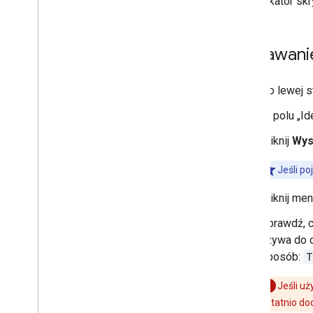
identyfikator sk
Menu
,
okna i paski boczne
Dodawanie 
Interfejsy
Przechowywanie i udostępnianie
Po lewej s
danych
W polu „Ide
Zarządzanie przez
Kliknij
Wys
administratora
Jeśli po
Przekonwertuj makra VBA na
Apps Script
Kliknij me
Używanie interfejsu API REST
Sprawdź, c
używa do o
sposób:
T
Jeśli uż
ostatnio dod