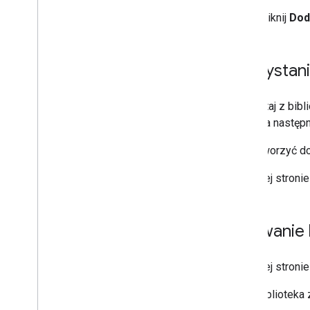
Kliknij
Dod
Korzystanie
Korzystaj z bibl
Test
, a następ
Aby otworzyć dok
Po lewej stronie
Usuwanie b
Po lewej stronie
Jeśli biblioteka