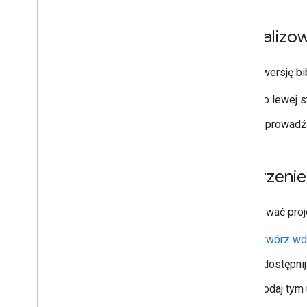
Aktualizow
Zmień wersję bibl
Po lewej st
Wprowadź z
Tworzenie 
Aby używać proje
Utwórz wdr
Udostępnij
Podaj tym 