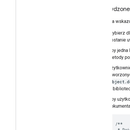
Sprawdzone
Oto kilka wskazó
Wybierz dl
zostanie u
Aby jedna 
metody po
Użytkownic
utworzony
Object.d
w bibliote
Aby użytko
dokumentac
/**
*
Rai