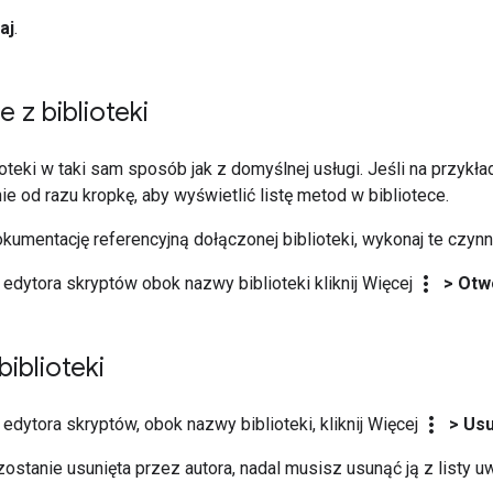
aj
.
 z biblioteki
ioteki w taki sam sposób jak z domyślnej usługi. Jeśli na przykł
nie od razu kropkę, aby wyświetlić listę metod w bibliotece.
umentację referencyjną dołączonej biblioteki, wykonaj te czynn
more_vert
 edytora skryptów obok nazwy biblioteki kliknij Więcej
> Otw
iblioteki
more_vert
 edytora skryptów, obok nazwy biblioteki, kliknij Więcej
> Usu
 zostanie usunięta przez autora, nadal musisz usunąć ją z listy u