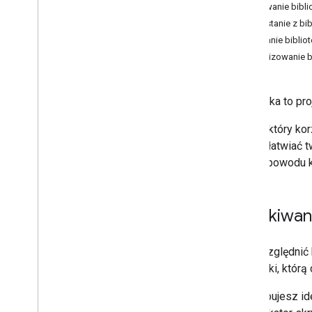
Dodawanie biblio
JSK
Korzystanie z bib
Projekty Google Cloud
Usuwanie bibliot
Logowanie
Aktualizowanie b
Weryfikacja klienta OAuth
Biblioteki
Wersje
Biblioteka to pr
Współpraca
Skrypt, który kor
Interfejs wiersza poleceń
mogą ułatwiać tw
Z tego powodu k
Środowiska wykonawcze Apps
Script
Usługi Google i zewnętrzne
Uzyskiwani
interfejsy API
Aby uwzględnić b
Typy skryptów
biblioteki, któr
Rozszerzenie wersji Google
Potrzebujesz ide
Workspace