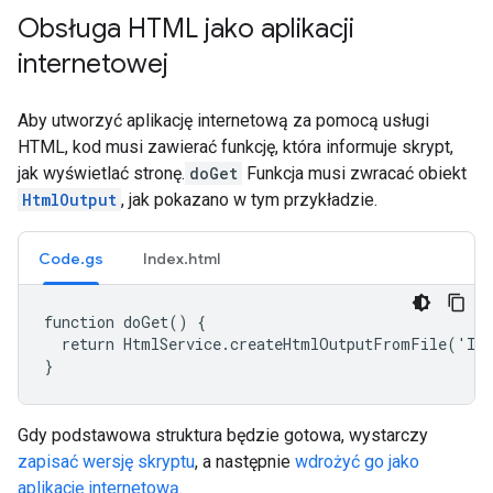
Obsługa HTML jako aplikacji
internetowej
Aby utworzyć aplikację internetową za pomocą usługi
HTML, kod musi zawierać funkcję, która informuje skrypt,
jak wyświetlać stronę.
doGet
Funkcja musi zwracać obiekt
HtmlOutput
, jak pokazano w tym przykładzie.
Code.gs
Index.html
function doGet() {

  return HtmlService.createHtmlOutputFromFile('Ind
}
Gdy podstawowa struktura będzie gotowa, wystarczy
zapisać wersję skryptu
, a następnie
wdrożyć go jako
aplikację internetową
.