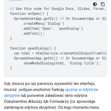
// Use this code for Google Docs, Slides, Forms, or
function onOpen() {

  SpreadsheetApp.getUi() // Or DocumentApp or Slide
      .createMenu('Dialog')

      .addItem('Open', 'openDialog')

      .addToUi();

}

function openDialog() {

  var html = HtmlService.createHtmlOutputFromFile(
  SpreadsheetApp.getUi() // Or DocumentApp or Slide
      .showModalDialog(html, 'Dialog title');

}
Gdy chcesz po raz pierwszy wyświetlić ten interfejs,
musisz
onOpen
uruchomić funkcję
ręcznie w edytorze
skryptów
lub ponownie załadować okno edytora
Dokumentów, Arkuszy lub Formularzy (co spowoduje
zamknięcie edytora skryptów). Od tego momentu menu