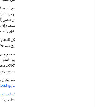
تتيح لك مساح
الذي تنتمي إل
مستخدم إذن ت
التخزين السحا
يمكن للمتعاو
خارج مساحة ا
تستخدم جمي
المتعاونين في
عندما يكون 
مشاريع Google Cloud ومساحات التخزين السحابي المشتركة
تطبيقات الوي
مختلف. يمكنك