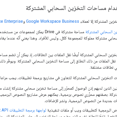
خدام مساحات التخزين السحابي المشتركة
خزين المشتركة إلا لعملاء
Google Workspace Business
و
e Enterprise
ن السحابي المشتركة
ي مشتركة مملوكة للمجموعة ككل، وليس للأفراد. وهذا يعني أنّه عندما يغادر 
زين السحابي المشتركة أيضًا نقل الملفات بين النطاقات، إذ يمكن أن تضم مس
نقل الملفات من ذلك النطاق إلى مساحة التخزين السحابي المشتركة. ويوفّر ذل
ي نطاقات مختلفة.
 التخزين السحابي المشتركة للتعاون في مشاريع برمجة تطبيقات، يجب مراعاة 
نين الذين لديهم إذن الوصول كمحرّر إلى مساحة تخزين سحابي مشتركة إنشاء مل
تركة. بصفتهم محرِّري نصوص برمجية، يمكنهم عرض مشاريع النصوص البرمجية 
ات جديدة من النصوص البرمجية، ونشر الإضافات.
ص البرمجية كتطبيقات ويب أو ملفات تنفيذية
لواجهة برمجة التطبيقات Apps Script API
تفعيل تابعًا للنطاق نفسه الذي يضم مساحة التخزين السحابي المشتركة التي ي