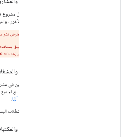
التعاون والمشاريع على ud
يتضمّن كل مشروع ف
والأدوار الأخرى، و
إذا كان من المفترض نشر 
عند التعاون في تطبيق يستخدم م
فيها إذن الوصول إلى إعدادات Cloud الخاصة بالمشروع لأنّ مالكيه لم يعودوا يعملون في مؤسستك.
التعاون والمشغّل
عند التعاون في مشر
مشغّل متسق لجميع ا
المشغّلات آليًا
.
بما أنّ المشغّلات ال
التعاون والمكتبا