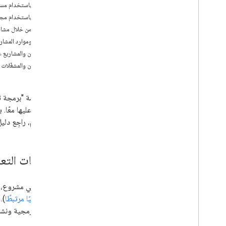
لغة JSDoc
التعاون باستخدام مس
مشاريع Google Cloud
التعاون باستخدام مج
التسجيل
التعاون من خلال مشار
التحقُّق من عميل OAuth
التعاون وموارد المشار
المكتبات
التعاون والمشاريع على  Cloud
الإصدارات
التعاون والمشغّلات
التعاون
واجهة سطر الأوامر
والحفاظ عليها معًا.
أوقات تشغيل "برمجة تطبيقات Google"
مشاريعهم، راجِع دلي
خدمات Google وواجهات برمجة
التطبيقات الخارجية
أساسيات التع
أنواع النصوص البرمجية
للتعاون في مشروع، 
توسيع Google Workspace
نصًا برمجيًا مرتبطًا
).
الرموز البرمجية ون
القوائم ومربّعات الحوار والأشرطة الجانبية