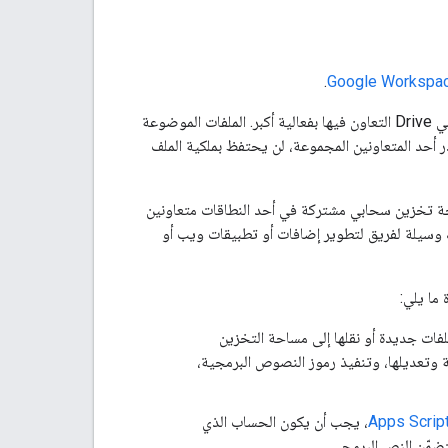
.
Google Workspac
مساحة مشتركة في Drive يمكن لمجموعات من مستخدمي Drive التعاون فيها بفعالية أكبر. الملفات الموضوعة
أحد المتعاونين المجموعة، لن يحتفظ بملكية الملف
احة تخزين سحابي مشتركة في أحد النطاقات متعاونين
ك وسيلة لفريق لتطوير إضافات أو تطبيقات ويب أو
ما يلي:
فات جديدة أو نقلها إلى مساحة التخزين
وتعديلها، وتنفيذ رموز النصوص البرمجية،
، يجب أن يكون الحساب الذي
تضمّن النص البرمجي.