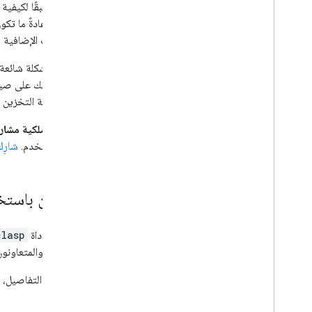
خطِّط مسبقًا لكيفية
واجهات المستخدم
الويب. وعادةً ما تكو
التطبيقات الإضافية 
تخزين البيانات وعرضها
تحدث مشكلة شائعة ف
عدم قدرتك على صيان
إدارة المشرف
في مساحة التخزين ال
تحويل وحدات ماكرو VBA إلى برمجة
مشاركة ملكية مشاري
تطبيقات
هذا المستخدم.
شارِك 
استخدام واجهة برمجة تطبيقات REST
التعاون باستخ
تتيح لك أداة
clasp
كنت أنت والمتعاونون
لمزيد من التفاصيل، 