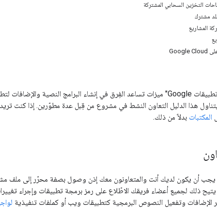
احات التخزين السحابي المشتركة
لد مشترك
كة المشاريع
يع
Google
 يتناول هذا الدليل التعاون النشط في مشروع من قِبل عدة مطوّرين. إذا كنت تري
ل
المكتبات
بدلاً من ذلك.
اون
يجب أن يكون لديك أنت والمتعاونون معك إذن وصول بصفة محرّر إلى ملف مشرو
 يتيح ذلك لجميع أعضاء فريقك الاطّلاع على رمز برمجة تطبيقات وإجراء تغييرات
شر الإضافات وتفعيل النصوص البرمجية كتطبيقات ويب أو كملفات تنفيذية
لواجهة 