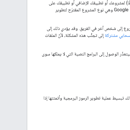
طبقًا) لمشروعك أو تطبيقك الإضافي أو تطبيقك على
هي الأسهل من حيث التعاون، لأنّها تظهر مباشرةً في Google Drive وهي نوع المشروع المقترَح لتطوير
روع إلى شخص آخر في الفريق. وقد يؤدي ذلك إلى
حابي مشتركة
إلى تجنُّب هذه المشكلة، لأنّ الملفات
ذّر الوصول إلى البرامج النصية التي لا يملكها سوى
ك تبسيط عملية تطوير الرموز البرمجية وأتمتتها إذا