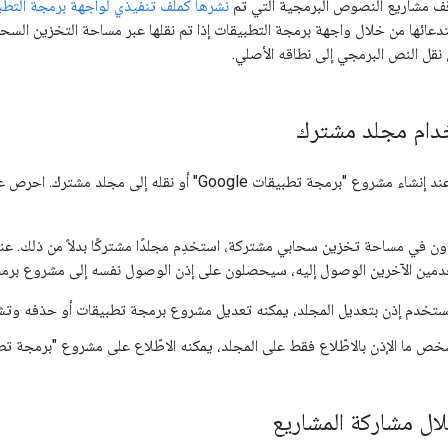
قف مشاريع النصوص البرمجية التي تم
نشرها كملف تنفيذي لواجهة برمجة التطبيقات في &quot;برمجة
تدعائها من خلال واجهة برمجة التطبيقات إذا تم نقلها عبر مساحة التخزين الس
نقل النص البرمجي إلى نطاقه الأصلي.
خدام مجلد مشترك
يُرجى توخّي الحذر عند إنشاء مشروع "برمجة تطبيقات oogle
تعاون في مساحة تخزين سحابي مشتركة، استخدِم مجلدًا مشتركًا بدلاً من ذلك. ع
مستخدم إذن بتعديل المجلد، يمكنه تعديل مشروع برمجة تطبيقات أو حذفه وتش
ا الإذن بالاطّلاع فقط على المجلد، يمكنه الاطّلاع على مشروع "برمجة تطبيقات Google" وتشغيل البرنام
ال مشاركة المشاريع