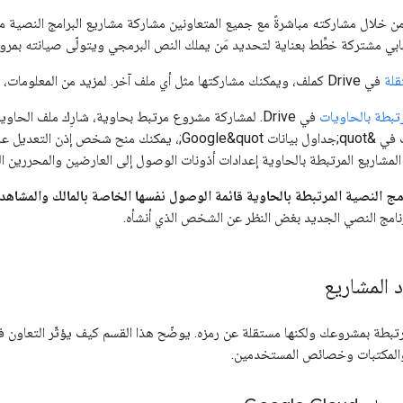
 مشتركة خطِّط بعناية لتحديد مَن يملك النص البرمجي ويتولّى صيانته بمرور
قلة
في Drive كملف، ويمكنك مشاركتها مثل أي ملف آخر. لمزيد من المعلومات، يُرجى الاطّلاع على
رتبطة بالحاويات
في Drive. لمشاركة مشروع مرتبط بحاوية، شارِك ملف الح
مرتبط بجدول بيانات في &quot;جداول بيانات Google&quot;
المشاريع المرتبطة بالحاوية إعدادات أذونات الوصول إلى العارضين والمحررين ا
 النصية المرتبطة بالحاوية قائمة الوصول نفسها الخاصة بالمالك والمشاهد و
نامج النصي الجديد بغض النظر عن الشخص الذي أنشأه.
 المشاريع