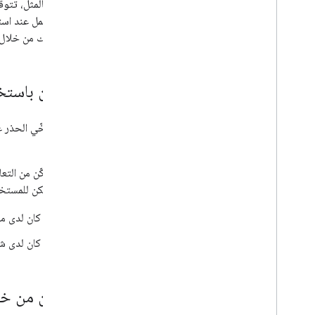
وبالمثل، تتو
العمل عند اس
ذلك من خلال 
التعاون باست
بهم.
إذا لم تتمكّن من ال
Drive يمكن للمستخدمين الآخرين الوصول إليه، سيحصلون على إذن الوصول نفسه إلى مشروع برمجة تطبيقات الذي لديهم للمجلد. على سبيل المثال:
إذا كان لدى 
إذا كان لدى شخص م
التعاون من خل