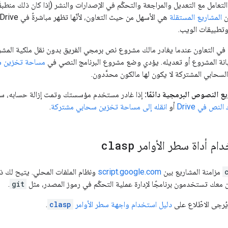
 التعامل مع التعديل والمراجعة والتحكّم في الإصدارات والنشر (إذا كان ذلك من
ن
المشاريع المستقلة
وتطبيقات الويب.
ي التعاون عندما يغادر مالك مشروع نص برمجي الفريق بدون نقل ملكية المش
ة المشروع أو تعديله. يؤدي وضع مشروع البرنامج النصي في
مساحة تخزين س
سحابي المشتركة لا يكون لها مالكون محدَّدون.
ع النصوص البرمجية دائمًا:
إذا غادر مستخدم مؤسستك وتمت إزالة حسابه، سيتع
النص في Drive
أو
انقله إلى مساحة تخزين سحابي مشتركة
.
دام أداة سطر الأوامر
clasp
مزامنة المشاريع بين
script.google.com
ونظام الملفات المحلي. يتيح لك ذل
 معك تستخدمون برنامجًا لإدارة عملية التحكّم في رموز المصدر، مثل
git
.
يُرجى الاطّلاع على
دليل استخدام واجهة سطر الأوامر
clasp
.