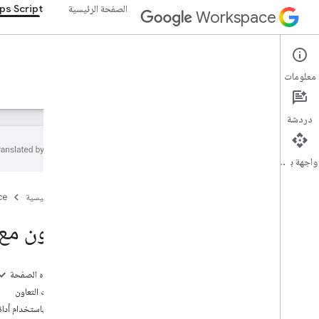
الصفحة الرئيسية
ps Script
Workspace
Apps Script
معلومات
نظرة عامة
الأدلة
المرجع
نماذج
الدعم
دردشة
واجهة برمجة التطبيقات
نظرة عامة
الصفحة الرئيسية
ce
لوحة بيانات برمجة التطبيقات
التعاون مع
استكشاف بيئة التطوير
مشاريع النصوص البرمجية
ملفات البيانات
على هذه الصفحة
المستويات
أساسيات التعاون
عمليات النشر
التعاون باستخدام أداة سط