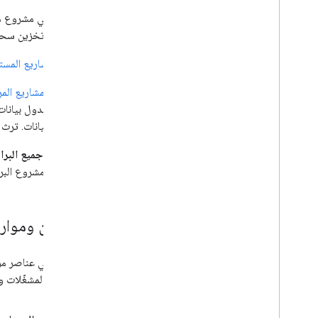
مساحات تخزين سحابي
تظهر
المشاريع المست
لا تظهر
المشاريع الم
جدول البيانات. ترث 
تستخدم جميع البرامج
هو مالك مشروع البر
التعاون وموارد
Cloud والمشغّلات والمكتبات وخصائص المستخدمين.