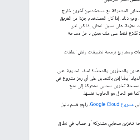
لسحابي المشتركة مع مستخدمين آخرين خارج
المجموعة، وتعديل أذونات التعديل والعرض لهذه الملفات كما تفعل مع أي ملف آخر في Drive. ومع ذلك، إذا كان المستخدم جزءًا من الفريق
معيّنة. على سبيل المثال، إذا كان لدى
اطّلاع فقط على ملف معيّن داخل مساحة
ات ومشاريع برمجة تطبيقات ونقل الملفات
دين والمحرّرين والمحدّدة لملف الحاوية. على
ديك إذن بالتعديل على &quot;جدول بيانات Google&quot;، سيكون لديك أيضًا إذن بالتعديل على أي رمز مشروع في
ن هذا النوع في مساحة تخزين سحابي مشتركة إلى منح
ما هو الحال مع الحاوية نفسها.
لى
مشروع Google Cloud
. راجِع قسم دليل
مساحة تخزين سحابي مشتركة أو حساب في نطاق