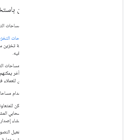
التعاون باست
لا تتوفّر مساحات الت
توفّر
مساحات التخزي
في مساحة تخزين سحاب
والتحكّم فيه.
تتيح لك مساحات التخ
من نطاق آخر يمكنهم 
رموز أخرى للعملاء ف
عند استخدام مساحات
يمكن للمتعاو
السحابي المش
وإنشاء إصدار
لتفعيل النصو
ينشئ عملية ال