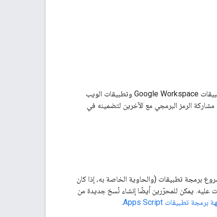
توفّر خدمة "برمجة تطبيقات Google" ميزات تساعد الفِرق في إنشاء البرامج النصية والإضافات لتطبيقات Google Workspace وتطبيقات الويب
د مشاركة الرمز البرمجي مع الآخرين لتضمينه في
ع برمجة تطبيقات (والحاوية الخاصة به، إذا كان
 عليه. يمكن للمحرّرين أيضًا إنشاء نُسخ جديدة من
برمجة تطبيقات Apps Script
.