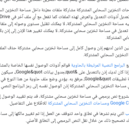
ات التخزين السحابي المشتركة مشاركة ملفات معيّنة داخل مساحة التخزين ا
يه مساحة التخزين السحابي المشتركة، لا يمكنك تقليل مستوى وصوله إلى ملفات 
عديل في مساحة تخزين سحابي مشتركة، لا يمكنك تغيير هذا الإذن إلى إذن بال
بي المشتركة.
نين الذين لديهم إذن وصول كامل إلى مساحة تخزين سحابي مشتركة حذف الملف
لتخزين السحابي المشتركة.
ع
البرامج النصية المرتبطة بالحاوية
قوائم أذونات الوصول نفسها الخاصة بالمشاه
سبيل المثال، إذا كان ل
&quot;برمجة تطبيقات Google&quot; مرفق به. يؤدي وضع ملف حاوية م
 مساحة التخزين السحابي المشتركة إذن الوصول نفسه إلى رمز البرنامج النصي ك
مشروع نص برمجي في مساحة تخزين سحابي مشتركة، قد يتم تقييد الوصول إ
للاطّلاع على التفاصيل.
ب
التي يتم نشرها في نطاق واحد تتوقف عن العمل إذا تم تغيير مالكها إلى 
 تصحيح ذلك من خلال نقل النص البرمجي إلى النطاق الأصلي.