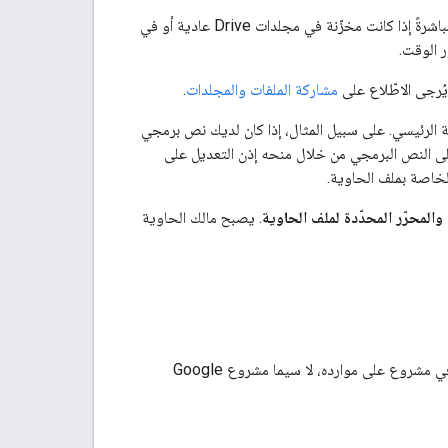
التعاون في مشروع من خلال مشاركته مباشرةً مع جميع المتعاونين مشاركة مشاريع البرامج النصية مباشرةً إذا كانت مخزّنة في مجلدات Drive عادية أو في
 الوقت.
مشاركة الملفات والمجلدات
.
اوية الرئيسي. على سبيل المثال، إذا كان لديك نص برمجي
، يمكنك منح شخص إذن التعديل على النص البرمجي من خلال منحه إذن التعديل على
لخاصة بملف الحاوية.
المحرّر المحدّدة لملف الحاوية
. يصبح مالك الحاوية
الموارد هي عناصر مرتبطة بمشروعك ولكنها مستقلة عن رمزه. يوضّح هذا القسم كيف يؤثّر التعاون في مشروع على موارده، لا سيما مشروع Google