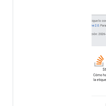
Salvo que se indique lo con
la
licencia Apache 2.0
. Par
Última actualización: 2026
Blog
S
Lea el blog de Google
Cómo ha
Workspace Developers
la etiqu
Google Workspace for Developers