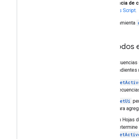
secuencia de 
de Apps Script
.
La herramienta
Métodos e
Las secuencias 
independientes 
getActiv
secuencias
getUi
per
para agre
En Hojas d
determine 
setActiv