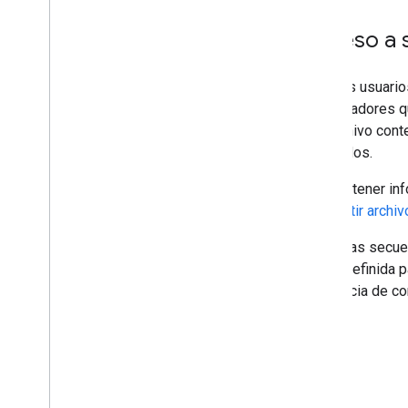
Acceso a 
Solo los usuari
colaboradores q
del archivo cont
comandos.
Para obtener in
compartir archi
Todas las secue
editor definida 
secuencia de co