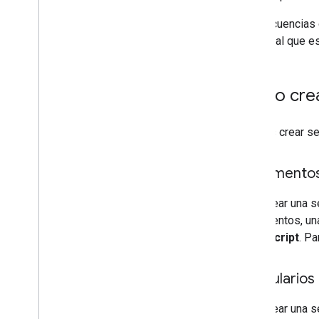
Apps Script
Las secuencias
archivo al que e
Usa la API de REST
Cómo crea
Puedes crear se
Documento
Para crear una 
Documentos, una 
Apps Script
. Pa
Formularios
Para crear una s