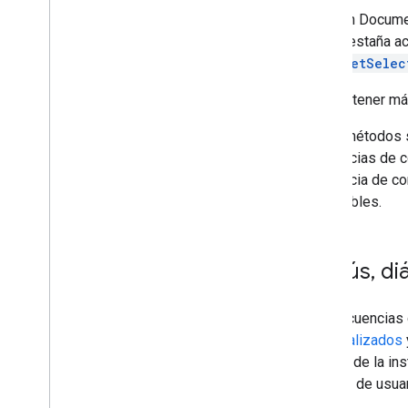
En Docum
pestaña ac
setSelec
Para obtener má
Estos métodos s
secuencias de co
secuencia de co
disponibles.
Menús
,
diá
Las secuencias 
personalizados
usuario de la in
interfaz de usua