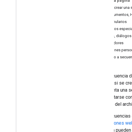
En esta página
externas
Cómo crear una 
Documentos, H
Tipos de secuencias de
Formularios
comandos
Métodos especi
Independiente
Menús, diálogos 
Vinculado a documentos de
Google Workspace
Activadores
Funciones perso
Extiende Google Workspace
Acceso a secuen
Menús
,
diálogos y barras
laterales
Una secuencia d
Google si se cr
Interfaces de usuario
se adjunta una 
comportarse com
Almacena y entrega datos
separar del arch
Las secuencias 
Administración
aplicaciones we
también pueden 
Convertir macros de VBA en