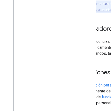
Los complementos ta
secuencias de comando
Activador
Las secuencias
automáticamente 
de comandos, t
Funciones
Una
función per
directamente de
cientos de
funci
función personal