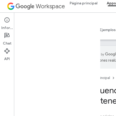
Página principal
Apps
Workspace
Apps Script
Información
Descripción general
Guías
Referencia
Ejemplos
Chat
API
traducciones real
Descripción general
Panel de Apps Script
Página principal
Explora el entorno de desarrollo
Secuenc
conten
Entornos de ejecución de Apps
Script
Servicios de Google y API