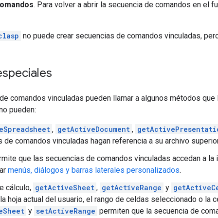
comandos
. Para volver a abrir la secuencia de comandos en el f
clasp
no puede crear secuencias de comandos vinculadas, pero s
speciales
de comandos vinculadas pueden llamar a algunos métodos que
no pueden:
eSpreadsheet
,
getActiveDocument
,
getActivePresentati
 de comandos vinculadas hagan referencia a su archivo superior s
mite que las secuencias de comandos vinculadas accedan a la in
gar
menús, diálogos y barras laterales personalizados
.
e cálculo,
getActiveSheet
,
getActiveRange
y
getActiveC
la hoja actual del usuario, el rango de celdas seleccionado o la c
eSheet
y
setActiveRange
permiten que la secuencia de com