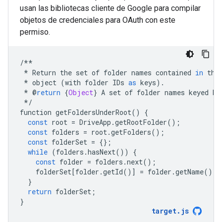
usan las bibliotecas cliente de Google para compilar
objetos de credenciales para OAuth con este
permiso.
/**
*
Return
the
set
of
folder
names
contained
in
the
*
object
(
with
folder
IDs
as
keys
)
.
*
@
return
{
Object
}
A
set
of
folder
names
keyed
by
*/
function
getFoldersUnderRoot
()
{
const
root
=
DriveApp
.
getRootFolder
();
const
folders
=
root
.
getFolders
();
const
folderSet
=
{};
while
(
folders
.
hasNext
())
{
const
folder
=
folders
.
next
();
folderSet
[
folder
.
getId
()]
=
folder
.
getName
();
}
return
folderSet
;
}
target
.
js