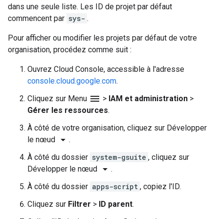
dans une seule liste. Les ID de projet par défaut
commencent par
sys-
.
Pour afficher ou modifier les projets par défaut de votre
organisation, procédez comme suit :
Ouvrez Cloud Console, accessible à l'adresse
console.cloud.google.com
.
menu
Cliquez sur Menu
>
IAM et administration
>
Gérer les ressources
.
À côté de votre organisation, cliquez sur Développer
arrow_drop_down
le nœud
.
À côté du dossier
system-gsuite
, cliquez sur
arrow_drop_down
Développer le nœud
.
À côté du dossier
apps-script
, copiez l'ID.
Cliquez sur
Filtrer
>
ID parent
.