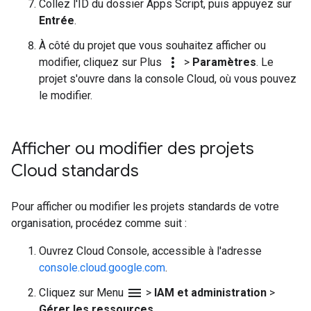
Collez l'ID du dossier Apps Script, puis appuyez sur
Entrée
.
À côté du projet que vous souhaitez afficher ou
more_vert
modifier, cliquez sur Plus
>
Paramètres
. Le
projet s'ouvre dans la console Cloud, où vous pouvez
le modifier.
Afficher ou modifier des projets
Cloud standards
Pour afficher ou modifier les projets standards de votre
organisation, procédez comme suit :
Ouvrez Cloud Console, accessible à l'adresse
console.cloud.google.com
.
menu
Cliquez sur Menu
>
IAM et administration
>
Gérer les ressources
.