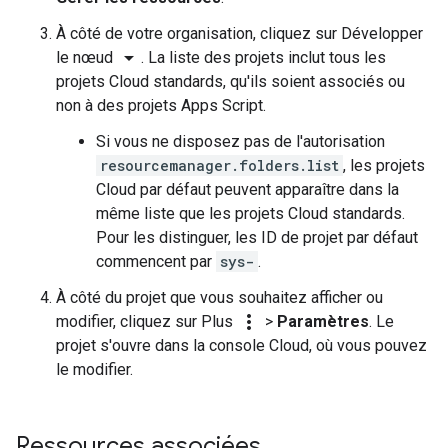
À côté de votre organisation, cliquez sur Développer
arrow_drop_down
le nœud
. La liste des projets inclut tous les
projets Cloud standards, qu'ils soient associés ou
non à des projets Apps Script.
Si vous ne disposez pas de l'autorisation
resourcemanager.folders.list
, les projets
Cloud par défaut peuvent apparaître dans la
même liste que les projets Cloud standards.
Pour les distinguer, les ID de projet par défaut
commencent par
sys-
.
À côté du projet que vous souhaitez afficher ou
more_vert
modifier, cliquez sur Plus
>
Paramètres
. Le
projet s'ouvre dans la console Cloud, où vous pouvez
le modifier.
Ressources associées