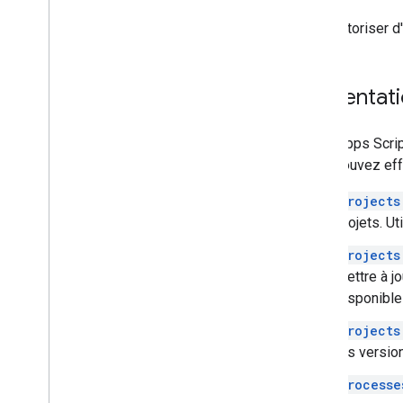
Présentation
Pour autoriser d
Guides de démarrage rapide
Concepts
Comment…
Présentati
Dépannage
L'API Apps Scrip
vous pouvez effe
projects
projets. Ut
projects
mettre à j
disponible
projects
les version
processe