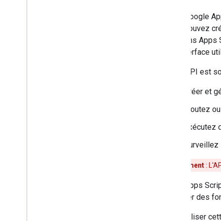
Services Google et API externes
L'API Google App
Vous pouvez cré
Types de scripts
fonctions Apps S
son interface uti
Étendre les fonctionnalités de
Google Workspace
Cette API est so
Menus
,
boîtes de dialogue et
Créer et g
barres latérales
Ajoutez ou
Interfaces utilisateur
Exécutez d
Stocker et diffuser des données
Surveillez 
Gestion par l'administrateur
Avertissement
:
L'A
L'API Apps Scrip
Convertir les macros VBA en
Apps Script
exécuter des fon
Pour utiliser ce
Utiliser l'API REST