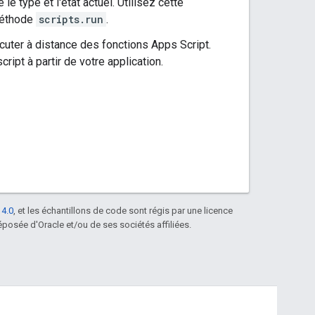
le type et l'état actuel. Utilisez cette
 méthode
scripts.run
.
cuter à distance des fonctions Apps Script.
ript à partir de votre application.
 4.0
, et les échantillons de code sont régis par une licence
posée d'Oracle et/ou de ses sociétés affiliées.