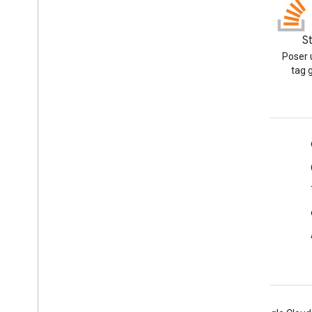
Blog
S
Lire le blog des développeurs
Poser 
Google Workspace
tag 
Google Workspace for Developers
Présentation de la plate-forme
Produits pour les développeurs
Notes de version
Assistance réservée aux développeurs
Conditions d'utilisation