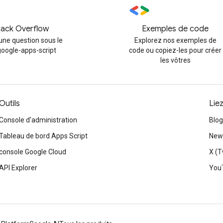
tack Overflow
Exemples de code
une question sous le
Explorez nos exemples de
google-apps-script
code ou copiez-les pour créer
les vôtres
Outils
Lie
Console d'administration
Blog
Tableau de bord Apps Script
News
console Google Cloud
X (T
API Explorer
You