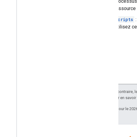
processus e
ressource 
scripts
:
Utilisez ce
Sauf indication contraire, 
Apache 2.0
. Pour en savoir
Dernière mise à jour le 202