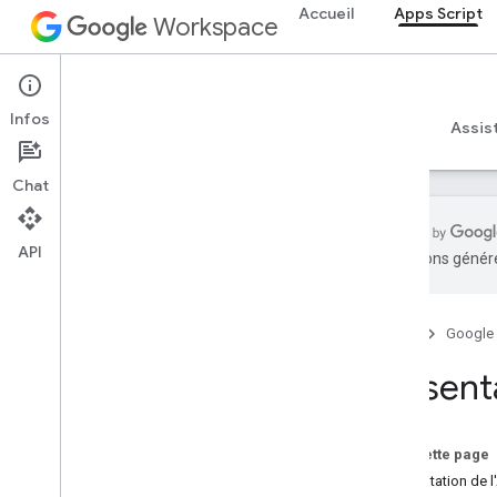
Accueil
Apps Script
Workspace
Apps Script
Infos
Aperçu
Guides
Référence
Exemples
Assis
Chat
API
traductions généré
Aperçu
Tableau de bord Apps Script
Accueil
Google
Explorer l'environnement de
Présent
développement
Environnements d'exécution
Sur cette page
Apps Script
Présentation de l