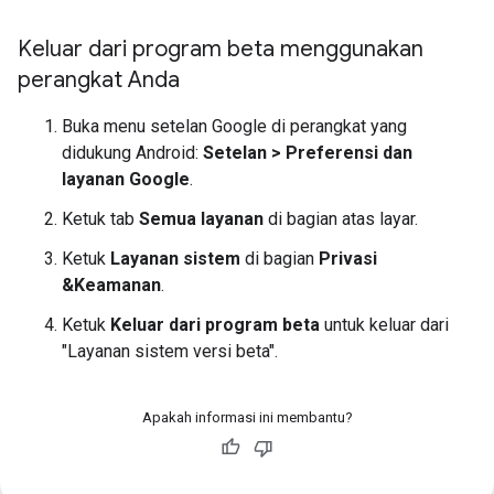
Keluar dari program beta menggunakan
perangkat Anda
Buka menu setelan Google di perangkat yang
didukung Android:
Setelan > Preferensi dan
layanan Google
.
Ketuk tab
Semua layanan
di bagian atas layar.
Ketuk
Layanan sistem
di bagian
Privasi
&Keamanan
.
Ketuk
Keluar dari program beta
untuk keluar dari
"Layanan sistem versi beta".
Apakah informasi ini membantu?