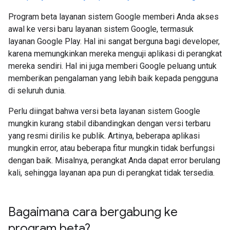
Program beta layanan sistem Google memberi Anda akses
awal ke versi baru layanan sistem Google, termasuk
layanan Google Play. Hal ini sangat berguna bagi developer,
karena memungkinkan mereka menguji aplikasi di perangkat
mereka sendiri. Hal ini juga memberi Google peluang untuk
memberikan pengalaman yang lebih baik kepada pengguna
di seluruh dunia.
Perlu diingat bahwa versi beta layanan sistem Google
mungkin kurang stabil dibandingkan dengan versi terbaru
yang resmi dirilis ke publik. Artinya, beberapa aplikasi
mungkin error, atau beberapa fitur mungkin tidak berfungsi
dengan baik. Misalnya, perangkat Anda dapat error berulang
kali, sehingga layanan apa pun di perangkat tidak tersedia.
Bagaimana cara bergabung ke
program beta?