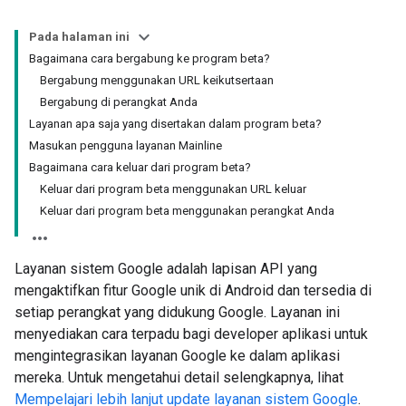
Pada halaman ini
Bagaimana cara bergabung ke program beta?
Bergabung menggunakan URL keikutsertaan
Bergabung di perangkat Anda
Layanan apa saja yang disertakan dalam program beta?
Masukan pengguna layanan Mainline
Bagaimana cara keluar dari program beta?
Keluar dari program beta menggunakan URL keluar
Keluar dari program beta menggunakan perangkat Anda
Layanan sistem Google adalah lapisan API yang
mengaktifkan fitur Google unik di Android dan tersedia di
setiap perangkat yang didukung Google. Layanan ini
menyediakan cara terpadu bagi developer aplikasi untuk
mengintegrasikan layanan Google ke dalam aplikasi
mereka. Untuk mengetahui detail selengkapnya, lihat
Mempelajari lebih lanjut update layanan sistem Google
.