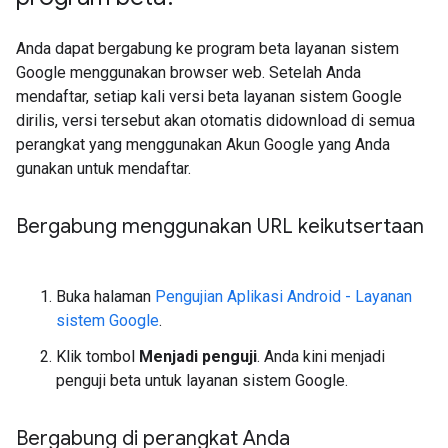
Anda dapat bergabung ke program beta layanan sistem
Google menggunakan browser web. Setelah Anda
mendaftar, setiap kali versi beta layanan sistem Google
dirilis, versi tersebut akan otomatis didownload di semua
perangkat yang menggunakan Akun Google yang Anda
gunakan untuk mendaftar.
Bergabung menggunakan URL keikutsertaan
Buka halaman
Pengujian Aplikasi Android - Layanan
sistem Google
.
Klik tombol
Menjadi penguji
. Anda kini menjadi
penguji beta untuk layanan sistem Google.
Bergabung di perangkat Anda