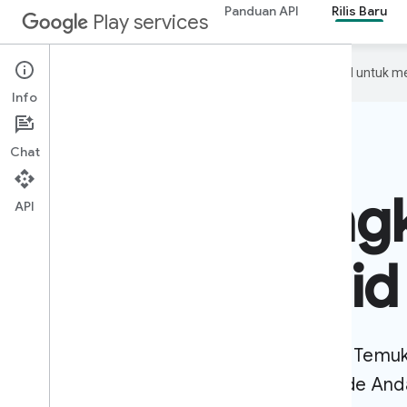
Panduan API
Rilis Baru
Play services
Google menggunakan teknologi AI untuk m
Info
Chat
Mengembang
API
untuk Android
Buat aplikasi untuk miliaran perangkat. Temuk
dan referensi API untuk mewujudkan ide And