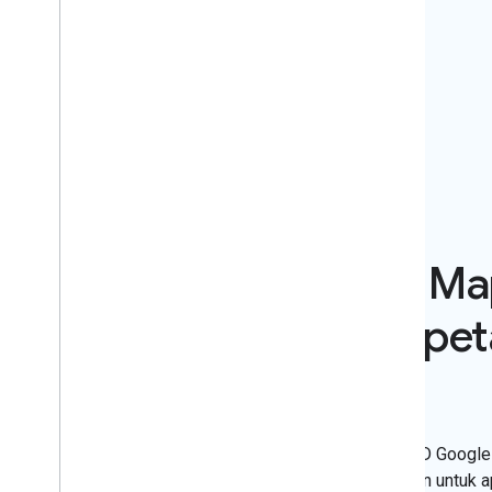
Peta 3D dari Google Ma
yang menghadirkan pet
fotorealistik
Maps 3D SDK for Android memungkinkan gambar 3D Google
pengalaman yang dinamis, interaktif, dan disesuaikan untuk a