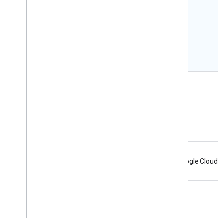
Pelajari lebih lanjut
Sambungkan
Blog Developer Android
Dapatkan Berita dan Tips melalui Email
Android
Chrome
Firebase
Google Cloud
Persyaratan
Privasi
Manage cookies