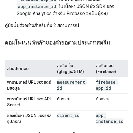
app_instance_id
ในเนื้อหา JSON ซึ่ง SDK ของ
Google Analytics สําหรับ Firebase จะเป็นผู้ระบุ
คู่มือนี้มีตัวอย่างสําหรับทั้ง 2 สถานการณ์
คอมโพเนนต์หลักของคําขอตามประเภทสตรีม
สตรีมเว็บ
สตรีมแอป
ส่วนประกอบ
(gtag.js/GTM)
(Firebase)
measurement
_
firebase
_
พารามิเตอร์ URL ของสตรี
id
app
_
id
มข้อมูล
พารามิเตอร์ URL ของ API
ต้องระบุ
ต้องระบุ
Secret
client
_
id
app
_
ช่องเนื้อหา JSON ของรหัส
instance
_
id
อุปกรณ์