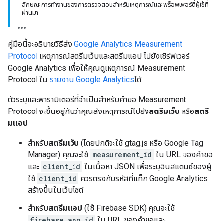
ลักษณะการทํางานของการตรวจสอบสําหรับเหตุการณ์และพร็อพเพอร์ตี้ผู้ใช้ที่
ผ่านมา
คู่มือนี้จะอธิบายวิธีส่ง
Google Analytics Measurement
Protocol
เหตุการณ์สตรีมเว็บและสตรีมแอป
ไปยังเซิร์ฟเวอร์
Google Analytics เพื่อให้คุณดูเหตุการณ์ Measurement
Protocol ใน
รายงาน Google Analytics
ได้
ตัวระบุและพารามิเตอร์ที่จำเป็นสำหรับคำขอ Measurement
Protocol จะขึ้นอยู่กับว่าคุณส่งเหตุการณ์ไปยัง
สตรีมเว็บ
หรือ
สตรี
มแอป
สําหรับ
สตรีมเว็บ
(โดยปกติจะใช้ gtag.js หรือ Google Tag
Manager) คุณจะใช้
measurement_id
ใน URL ของคําขอ
และ
client_id
ในเนื้อหา JSON เพื่อระบุอินสแตนซ์ของผู้
ใช้
client_id
ควรตรงกับรหัสที่แท็ก Google Analytics
สร้างขึ้นในเว็บไซต์
สําหรับ
สตรีมแอป
(ใช้ Firebase SDK) คุณจะใช้
firebase_app_id
ใน URL ของคําขอและ