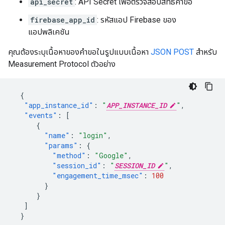
api_secret
: API Secret เพื่อตรวจสอบสิทธิ์คําขอ
firebase_app_id
: รหัสแอป Firebase ของ
แอปพลิเคชัน
คุณต้องระบุเนื้อหาของคําขอในรูปแบบเนื้อหา
JSON POST
สําหรับ
Measurement Protocol ตัวอย่าง
{
"app_instance_id"
:
"
APP_INSTANCE_ID
"
,
"events"
:
[
{
"name"
:
"login"
,
"params"
:
{
"method"
:
"Google"
,
"session_id"
:
"
SESSION_ID
"
,
"engagement_time_msec"
:
100
}
}
]
}