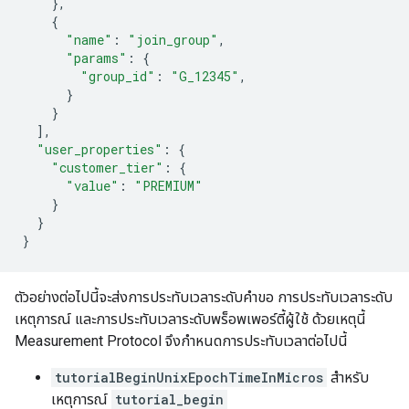
},
{
"name"
:
"join_group"
,
"params"
:
{
"group_id"
:
"G_12345"
,
}
}
],
"user_properties"
:
{
"customer_tier"
:
{
"value"
:
"PREMIUM"
}
}
}
ตัวอย่างต่อไปนี้จะส่งการประทับเวลาระดับคําขอ การประทับเวลาระดับ
เหตุการณ์ และการประทับเวลาระดับพร็อพเพอร์ตี้ผู้ใช้ ด้วยเหตุนี้
Measurement Protocol จึงกําหนดการประทับเวลาต่อไปนี้
tutorialBeginUnixEpochTimeInMicros
สําหรับ
เหตุการณ์
tutorial_begin