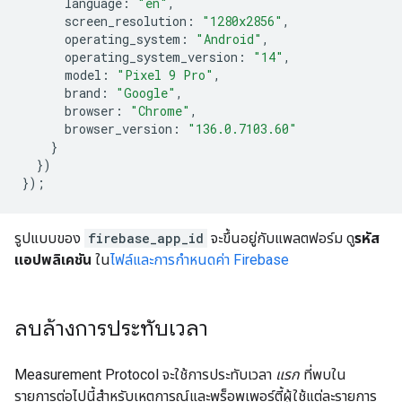
language
:
"en"
,
screen_resolution
:
"1280x2856"
,
operating_system
:
"Android"
,
operating_system_version
:
"14"
,
model
:
"Pixel 9 Pro"
,
brand
:
"Google"
,
browser
:
"Chrome"
,
browser_version
:
"136.0.7103.60"
}
})
});
รูปแบบของ
firebase_app_id
จะขึ้นอยู่กับแพลตฟอร์ม ดู
รหัส
แอปพลิเคชัน
ใน
ไฟล์และการกำหนดค่า Firebase
ลบล้างการประทับเวลา
Measurement Protocol จะใช้การประทับเวลา
แรก
ที่พบใน
รายการต่อไปนี้สําหรับเหตุการณ์และพร็อพเพอร์ตี้ผู้ใช้แต่ละรายการ