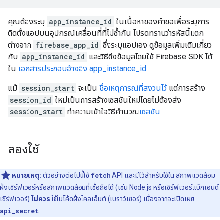
คุณต้องระบุ
app_instance_id
ในเนื้อหาของคําขอเพื่อระบุการ
ติดตั้งแอปบนอุปกรณ์เคลื่อนที่ที่ไม่ซ้ำกัน โปรดทราบว่ารหัสนี้แตก
ต่างจาก
firebase_app_id
ซึ่งระบุแอปเอง ดูข้อมูลเพิ่มเติมเกี่ยว
กับ
app_instance_id
และวิธีดึงข้อมูลโดยใช้ Firebase SDK ได้
ใน
เอกสารประกอบอ้างอิง app_instance_id
แม้
session_start
จะเป็น
ชื่อเหตุการณ์ที่สงวนไว้
แต่การสร้าง
session_id
ใหม่เป็นการสร้างเซสชันใหม่โดยไม่ต้องส่ง
session_start
ทำความเข้าใจวิธีคํานวณ
เซสชัน
ลองใช้
หมายเหตุ:
ตัวอย่างต่อไปนี้ใช้
fetch
API และมีไว้สําหรับใช้ใน สภาพแวดล้อม
ฝั่งเซิร์ฟเวอร์หรือสภาพแวดล้อมที่เชื่อถือได้ (เช่น Node.js หรือเซิร์ฟเวอร์แบ็กเอนด์
เซิร์ฟเวอร์)
ไม่ควร
ใช้ในโค้ดฝั่งไคลเอ็นต์ (เบราว์เซอร์) เนื่องจากจะเปิดเผย
api_secret