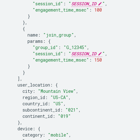
"session_id"
:
"
SESSION_ID
"
,
"engagement_time_msec"
:
100
}
},
{
name
:
"join_group"
,
params
:
{
"group_id"
:
"G_12345"
,
"session_id"
:
"
SESSION_ID
"
,
"engagement_time_msec"
:
150
}
}
],
user_location
:
{
city
:
"Mountain View"
,
region_id
:
"US-CA"
,
country_id
:
"US"
,
subcontinent_id
:
"021"
,
continent_id
:
"019"
},
device
:
{
category
:
"mobile"
,