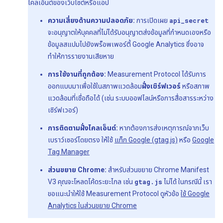
ไคลเอ็นต์ของเว็บไซต์หรือแอป
ความเสี่ยงด้านความปลอดภัย:
การเปิดเผย
api_secret
จะอนุญาตให้บุคคลที่ไม่ได้รับอนุญาตส่งข้อมูลที่กำหนดเองหรือ
ข้อมูลสแปมไปยังพร็อพเพอร์ตี้ Google Analytics ซึ่งอาจ
ทำให้การรายงานเสียหาย
การใช้งานที่ถูกต้อง:
Measurement Protocol ได้รับการ
ออกแบบมาเพื่อใช้ในสภาพแวดล้อม
ฝั่งเซิร์ฟเวอร์
หรือสภาพ
แวดล้อมที่เชื่อถือได้ (เช่น ระบบออฟไลน์หรือการสื่อสารระหว่าง
เซิร์ฟเวอร์)
การติดตามฝั่งไคลเอ็นต์:
หากต้องการส่งเหตุการณ์จากเว็บ
เบราว์เซอร์โดยตรง ให้ใช้
แท็ก Google (gtag.js)
หรือ
Google
Tag Manager
ส่วนขยาย Chrome:
สําหรับส่วนขยาย Chrome Manifest
V3 คุณจะโหลดโค้ดระยะไกล เช่น
gtag.js
ไม่ได้ ในกรณีนี้ เรา
ขอแนะนําให้ใช้ Measurement Protocol ดูหัวข้อ
ใช้ Google
Analytics ในส่วนขยาย Chrome