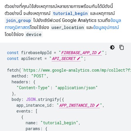
ตัวอย่างที่คุณใช้ส่งเหตุการณ์หลายรายการพร้อมกันได้มีดังนี้
ตัวอย่างนี้ จะส่งเหตุการณ์
tutorial_begin
และเหตุการณ์
join_group
ไปยังเซิร์ฟเวอร์ Google Analytics รวมถึง
ข้อมูล
ทางภูมิศาสตร์
โดยใช้ช่อง
user_location
และ
ข้อมูลอุปกรณ์
โดยใช้ช่อง
device
const
firebaseAppId
=
"
FIREBASE_APP_ID
"
;
const
apiSecret
=
"
API_SECRET
"
;
fetch
(
`https://www.google-analytics.com/mp/collect?f
method
:
"POST"
,
headers
:
{
"Content-Type"
:
"application/json"
},
body
:
JSON
.
stringify
({
app_instance_id
:
"
APP_INSTANCE_ID
"
,
events
:
[
{
name
:
"tutorial_begin"
,
params
:
{