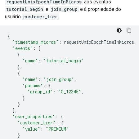
requestUnixEpochTimeInMicros
aos eventos
tutorial_begin
e
join_group
e à propriedade do
usuário
customer_tier
.
{
"timestamp_micros"
:
requestUnixEpochTimeInMicros
,
"events"
:
[
{
"name"
:
"tutorial_begin"
},
{
"name"
:
"join_group"
,
"params"
:
{
"group_id"
:
"G_12345"
,
}
}
],
"user_properties"
:
{
"customer_tier"
:
{
"value"
:
"PREMIUM"
}