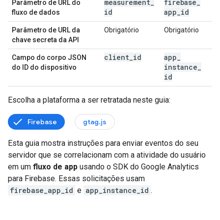
measurement
_
firebase
_
Parâmetro de URL do
id
app
_
id
fluxo de dados
Parâmetro de URL da
Obrigatório
Obrigatório
chave secreta da API
client
_
id
app
_
Campo do corpo JSON
instance
_
do ID do dispositivo
id
Escolha a plataforma a ser retratada neste guia:
Firebase
gtag.js
Esta guia mostra instruções para enviar eventos do seu
servidor que se correlacionam com a atividade do usuário
em um
fluxo de app
usando o SDK do Google Analytics
para Firebase. Essas solicitações usam
firebase_app_id
e
app_instance_id
.