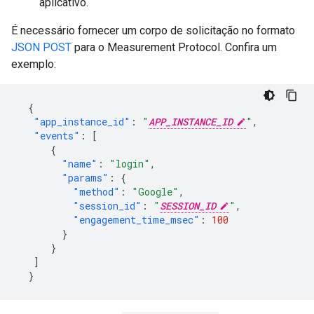
aplicativo.
É necessário fornecer um corpo de solicitação no formato
JSON POST
para o Measurement Protocol. Confira um
exemplo:
{
"app_instance_id"
:
"
APP_INSTANCE_ID
"
,
"events"
:
[
{
"name"
:
"login"
,
"params"
:
{
"method"
:
"Google"
,
"session_id"
:
"
SESSION_ID
"
,
"engagement_time_msec"
:
100
}
}
]
}