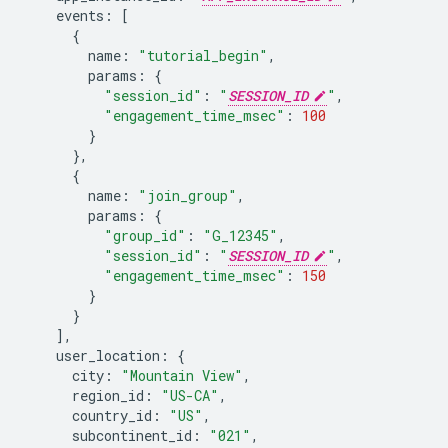
events
:
[
{
name
:
"tutorial_begin"
,
params
:
{
"session_id"
:
"
SESSION_ID
"
,
"engagement_time_msec"
:
100
}
},
{
name
:
"join_group"
,
params
:
{
"group_id"
:
"G_12345"
,
"session_id"
:
"
SESSION_ID
"
,
"engagement_time_msec"
:
150
}
}
],
user_location
:
{
city
:
"Mountain View"
,
region_id
:
"US-CA"
,
country_id
:
"US"
,
subcontinent_id
:
"021"
,