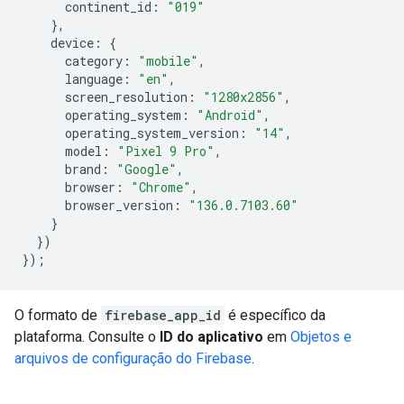
continent_id
:
"019"
},
device
:
{
category
:
"mobile"
,
language
:
"en"
,
screen_resolution
:
"1280x2856"
,
operating_system
:
"Android"
,
operating_system_version
:
"14"
,
model
:
"Pixel 9 Pro"
,
brand
:
"Google"
,
browser
:
"Chrome"
,
browser_version
:
"136.0.7103.60"
}
})
});
O formato de
firebase_app_id
é específico da
plataforma. Consulte o
ID do aplicativo
em
Objetos e
arquivos de configuração do Firebase
.