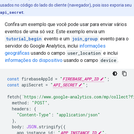
usados no código do lado do cliente (navegador), pois isso exporia seu
api_secret
.
Confira um exemplo que você pode usar para enviar vários
eventos de uma só vez. Este exemplo envia um
tutorial_begin
evento e um
join_group
evento para o
servidor do Google Analytics, inclui
informações
geográficas
usando o campo
user_location
e inclui
informações do dispositivo
usando o campo
device
.
const
firebaseAppId
=
"
FIREBASE_APP_ID
"
;
const
apiSecret
=
"
API_SECRET
"
;
fetch
(
`https://www.google-analytics.com/mp/collect?f
method
:
"POST"
,
headers
:
{
"Content-Type"
:
"application/json"
},
body
:
JSON
.
stringify
({
app_instance_id
:
"
APP_INSTANCE_ID
"
,