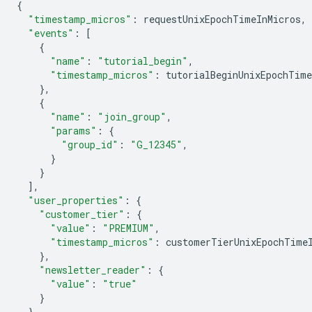
{
"timestamp_micros"
:
requestUnixEpochTimeInMicros
,
"events"
:
[
{
"name"
:
"tutorial_begin"
,
"timestamp_micros"
:
tutorialBeginUnixEpochTime
},
{
"name"
:
"join_group"
,
"params"
:
{
"group_id"
:
"G_12345"
,
}
}
],
"user_properties"
:
{
"customer_tier"
:
{
"value"
:
"PREMIUM"
,
"timestamp_micros"
:
customerTierUnixEpochTime
},
"newsletter_reader"
:
{
"value"
:
"true"
}
}