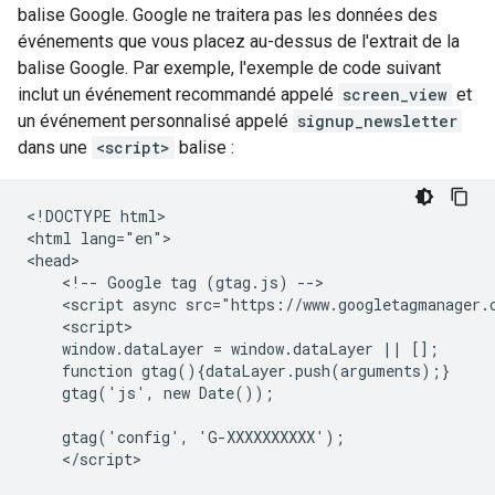
balise Google. Google ne traitera pas les données des
événements que vous placez au-dessus de l'extrait de la
balise Google. Par exemple, l'exemple de code suivant
inclut un événement recommandé appelé
screen_view
et
un événement personnalisé appelé
signup_newsletter
dans une
<script>
balise :
<!DOCTYPE html>

<html lang="en">

<head>

    <!-- Google tag (gtag.js) -->

    <script async src="https://www.googletagmanager.c
    <script>

    window.dataLayer = window.dataLayer || [];

    function gtag(){dataLayer.push(arguments);}

    gtag('js', new Date());

    gtag('config', 'G-XXXXXXXXXX');

    </script>
