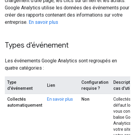
chargement d'une page, les clics sur un lien et les achats.
Google Analytics utilise les données des événements pour
créer des rapports contenant des informations sur votre
entreprise.
En savoir plus
Types d'événement
Les événements Google Analytics sont regroupés en
quatre catégories :
Type
Configuration
Description
Lien
d'événement
requise ?
cas d'utili
Collectés
En savoir plus
Non
Collectés p
automatiquement
défaut lor
vous config
balise Goog
Analytics s
votre site 