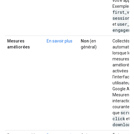
votre applic
Exemples :
first
_
vis
session
_
user
_
et
engageme
Mesures
En savoir plus
Non
(en
Collectés
améliorées
général)
automatiq
lorsque les
mesures
améliorées
activées d
l'interface
utilisateur 
Google Anal
Mesurent l
interactio
courantes t
scrol
que
click
f
et
download
.