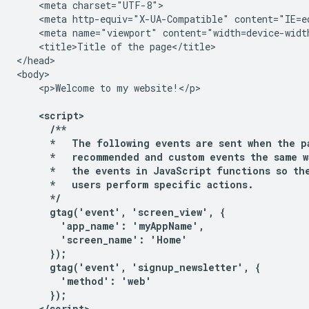
    <meta charset="UTF-8">

    <meta http-equiv="X-UA-Compatible" content="IE=ed
    <meta name="viewport" content="width=device-width
    <title>Title of the page</title>

</head>

<body>

    <p>Welcome to my website!</p>

    <script>

      /**

      *   The following events are sent when the p
      *   recommended and custom events the same w
      *   the events in JavaScript functions so the
      *   users perform specific actions.

      */

      gtag('event', 'screen_view', {

        'app_name': 'myAppName',

        'screen_name': 'Home'

      });

      gtag('event', 'signup_newsletter', {

        'method': 'web'

      });

    </script> 