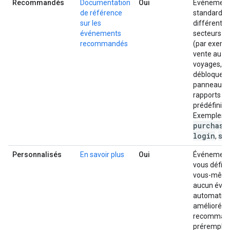
Recommandés
Documentation
Oui
Événement
de référence
standardis
sur les
différents
événements
secteurs d'
recommandés
(par exemp
vente au dét
voyages, je
débloquent
panneaux 
rapports
prédéfinis.
Exemples :
purchase
,
login
si
,
Personnalisés
En savoir plus
Oui
Événement
vous défini
vous-même
aucun évé
automatiqu
amélioré o
recomman
prérempli 