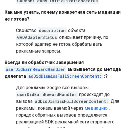
GADMobileAds.initializationStatus
.
Как мне узнать, почему конкретная сеть медиации
не готова?
Свойство
description
объекта
GADAdapterStatus
описывает причину, по
которой адаптер не готов обрабатывать
рекламные запросы.
Всегда ли обработчик завершения
userDidEarnRewardHandler
вызывается до метода
делегата
adDidDismissFullScreenContent:
:?
Для рекламы Google все вызовы
userDidEarnRewardHandler
происходят до
вызова
adDidDismissFullScreenContent:
Для
рекламы, показываемой через
медиацию
,
порядок обратных вызовов определяется
реализацией SDK рекламной сети стороннего