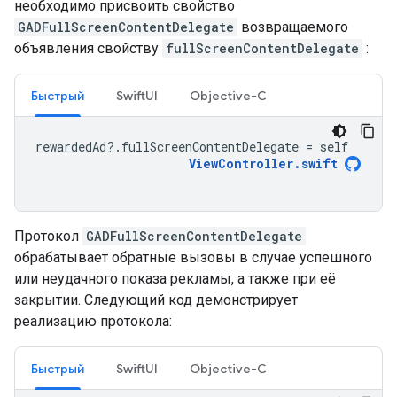
необходимо присвоить свойство
GADFullScreenContentDelegate
возвращаемого
объявления свойству
fullScreenContentDelegate
:
Быстрый
SwiftUI
Objective-C
rewardedAd
?.
fullScreenContentDelegate
=
self
ViewController
.
swift
Протокол
GADFullScreenContentDelegate
обрабатывает обратные вызовы в случае успешного
или неудачного показа рекламы, а также при её
закрытии. Следующий код демонстрирует
реализацию протокола:
Быстрый
SwiftUI
Objective-C