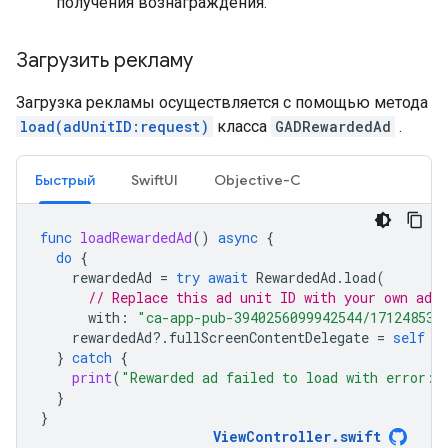
получения вознаграждения.
Загрузить рекламу
Загрузка рекламы осуществляется с помощью метода
load(adUnitID:request)
класса
GADRewardedAd
.
Быстрый
SwiftUI
Objective-C
func
loadRewardedAd
()
async
{
do
{
rewardedAd
=
try
await
RewardedAd
.
load
(
// Replace this ad unit ID with your own ad u
with
:
"ca-app-pub-3940256099942544/171248531
rewardedAd
?.
fullScreenContentDelegate
=
self
}
catch
{
print
(
"Rewarded ad failed to load with error: 
}
}
ViewController
.
swift