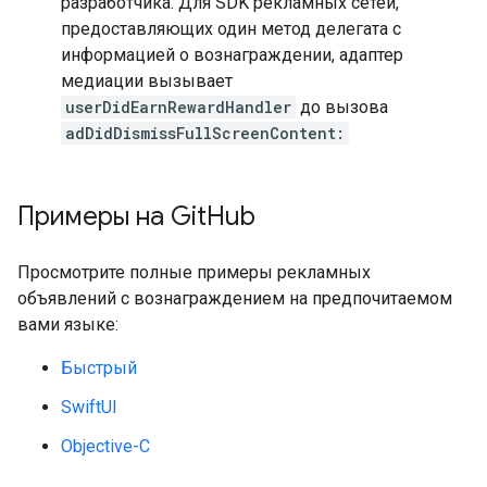
разработчика. Для SDK рекламных сетей,
предоставляющих один метод делегата с
информацией о вознаграждении, адаптер
медиации вызывает
userDidEarnRewardHandler
до вызова
adDidDismissFullScreenContent:
Примеры на Git
Hub
Просмотрите полные примеры рекламных
объявлений с вознаграждением на предпочитаемом
вами языке:
Быстрый
SwiftUI
Objective-C