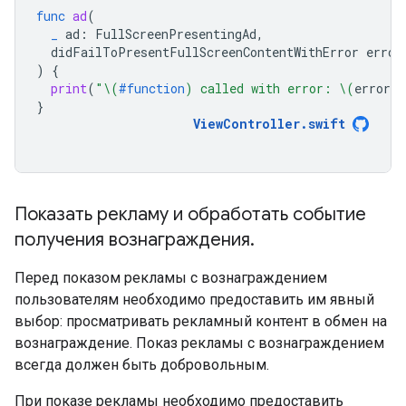
func
ad
(
_
ad
:
FullScreenPresentingAd
,
didFailToPresentFullScreenContentWithError
error
)
{
print
(
"
\(
#function
)
 called with error: 
\(
error
.
l
}
ViewController
.
swift
Показать рекламу и обработать событие
получения вознаграждения
.
Перед показом рекламы с вознаграждением
пользователям необходимо предоставить им явный
выбор: просматривать рекламный контент в обмен на
вознаграждение. Показ рекламы с вознаграждением
всегда должен быть добровольным.
При показе рекламы необходимо предоставить