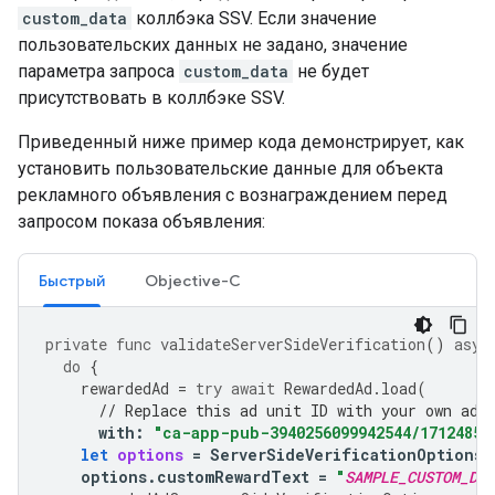
custom_data
коллбэка SSV. Если значение
пользовательских данных не задано, значение
параметра запроса
custom_data
не будет
присутствовать в коллбэке SSV.
Приведенный ниже пример кода демонстрирует, как
установить пользовательские данные для объекта
рекламного объявления с вознаграждением перед
запросом показа объявления:
Быстрый
Objective-C
private
func
validateServerSideVerification
()
asyn
do
{
rewardedAd
=
try
await
RewardedAd
.
load
(
// Replace this ad unit ID with your own ad 
with
:
"ca-app-pub-3940256099942544/17124853
let
options
=
ServerSideVerificationOptions
(
options
.
customRewardText
=
"
SAMPLE_CUSTOM_DAT