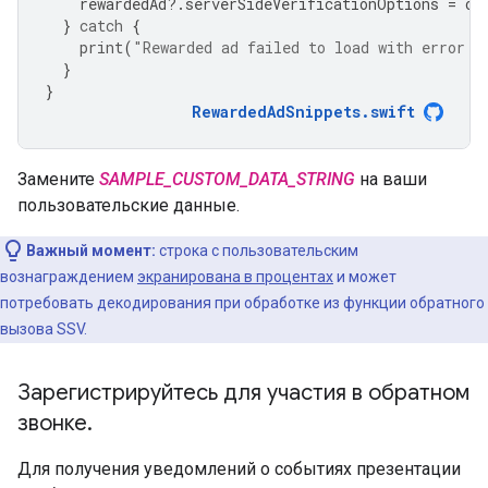
rewardedAd
?.
serverSideVerificationOptions
=
op
}
catch
{
print
(
"Rewarded ad failed to load with error: 
}
}
RewardedAdSnippets
.
swift
Замените
SAMPLE_CUSTOM_DATA_STRING
на ваши
пользовательские данные.
Важный момент:
строка с пользовательским
вознаграждением
экранирована в процентах
и ​​может
потребовать декодирования при обработке из функции обратного
вызова SSV.
Зарегистрируйтесь для участия в обратном
звонке
.
Для получения уведомлений о событиях презентации