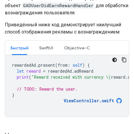
объект
GADUserDidEarnRewardHandler
для обработки
вознаграждения пользователя.
Приведённый ниже код демонстрирует наилучший
способ отображения рекламы с вознаграждением:
Быстрый
SwiftUI
Objective-C
rewardedAd
.
present
(
from
:
self
)
{
let
reward
=
rewardedAd
.
adReward
print
(
"Reward received with currency 
\(
reward
.
am
// TODO: Reward the user.
}
ViewController
.
swift