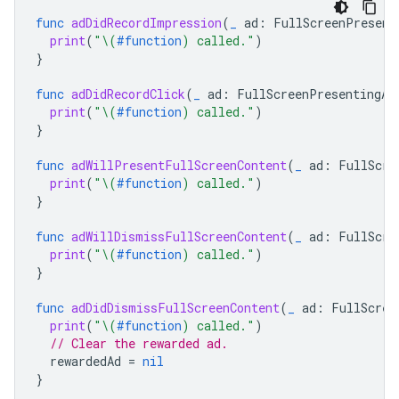
func
adDidRecordImpression
(
_
ad
:
FullScreenPresent
print
(
"
\(
#function
)
 called."
)
}
func
adDidRecordClick
(
_
ad
:
FullScreenPresentingAd
print
(
"
\(
#function
)
 called."
)
}
func
adWillPresentFullScreenContent
(
_
ad
:
FullScre
print
(
"
\(
#function
)
 called."
)
}
func
adWillDismissFullScreenContent
(
_
ad
:
FullScre
print
(
"
\(
#function
)
 called."
)
}
func
adDidDismissFullScreenContent
(
_
ad
:
FullScree
print
(
"
\(
#function
)
 called."
)
// Clear the rewarded ad.
rewardedAd
=
nil
}