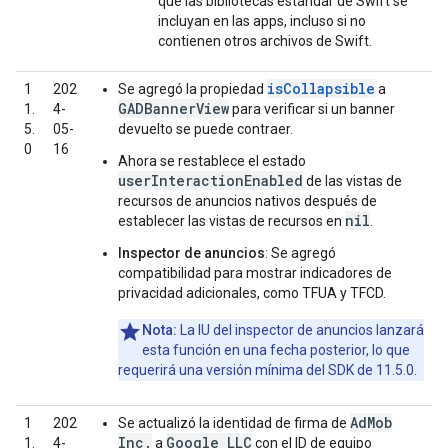
que las bibliotecas estándar de Swift se
incluyan en las apps, incluso si no
contienen otros archivos de Swift.
isCollapsible
1
202
Se agregó la propiedad
a
GADBannerView
1.
4-
para verificar si un banner
5.
05-
devuelto se puede contraer.
0
16
Ahora se restablece el estado
userInteractionEnabled
de las vistas de
recursos de anuncios nativos después de
nil
establecer las vistas de recursos en
.
Inspector de anuncios
: Se agregó
compatibilidad para mostrar indicadores de
privacidad adicionales, como TFUA y TFCD.
Nota:
La IU del inspector de anuncios lanzará
esta función en una fecha posterior, lo que
requerirá una versión mínima del SDK de 11.5.0.
AdMob
1
202
Se actualizó la identidad de firma de
Inc.
Google LLC
1.
4-
a
con el ID de equipo