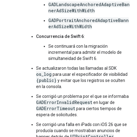
GADLandscapeAnchoredAdaptiveBan
nerAdSizeWithWidth
GADPortraitAnchoredAdaptiveBann
erAdSizeWithWidth
Concurrencia de Swift 6
:
Se continuará con la migración
incremental para admitir el modelo de
simultaneidad de Swift 6.
Se actualizaron todas las llamadas al SDK
os_log
para usar el especificador de visibilidad
{public}
y evitar que los registros se oculten
en la consola.
Se corrigió un problema por el que se informaba
GADErrorInvalidRequest
en lugar de
GADErrorTimeout
para ciertos tiempos de
espera de solicitudes.
Se corrigió una falla en iPads con iOS 26 que se
producía cuando se mostraban anuncios de
UIPrintController
banner detrás de
.