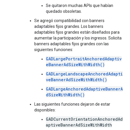
Se quitaron muchas APIs que habían
quedado obsoletas.
Se agregó compatibilidad con banners
adaptables fijos grandes. Los banners
adaptables fijos grandes están diseñados para
aumentar la participación y los ingresos. Solicita
banners adaptables fijos grandes con las
siguientes funciones:
GADLargePortraitAnchoredAdaptiv
eBannerAdSizeWithWidth()
GADLargeLandscapeAnchoredAdapti
veBannerAdSizeWithWidth()
GADLargeAnchoredAdaptiveBannerA
dSizeWithWidth()
Las siguientes funciones dejaron de estar
disponibles:
GADCurrentOrientationAnchoredAd
aptiveBannerAdSizeWithWidth