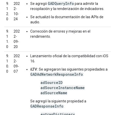
GADQueryInfo
9.
202
Se agregó
para admitir la
1
2-
recopilación y la renderización de indicadores.
2.
10-
Se actualizó la documentación de las APIs de
0
24
audio.
9.
202
Corrección de errores y mejoras en el
1
2-
rendimiento.
1.
09-
0
20
9.
202
Lanzamiento oficial de la compatibilidad con iOS
1
2-
16.
0.
09-
iLTV:
Se agregaron las siguientes propiedades a
0
07
GADAdNetworkResponseInfo
:
adSourceID
adSourceInstanceName
adSourceName
Se agregó la siguiente propiedad a
GADResponseInfo
:
extrasDictionary