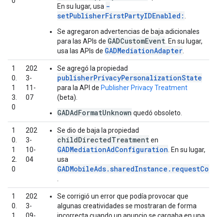
0
-
En su lugar, usa
setPublisherFirstPartyIDEnabled:
.
Se agregaron advertencias de baja adicionales
GADCustomEvent
para las APIs de
. En su lugar,
GADMediationAdapter
usa las APIs de
.
1
202
Se agregó la propiedad
publisherPrivacyPersonalizationState
0.
3-
1
11-
para la API de
Publisher Privacy Treatment
3.
07
(beta).
0
GADAdFormatUnknown
quedó obsoleto.
1
202
Se dio de baja la propiedad
childDirectedTreatment
0.
3-
en
GADMediationAdConfiguration
1
10-
. En su lugar,
2.
04
usa
GADMobileAds.sharedInstance.requestCon
0
.
1
202
Se corrigió un error que podía provocar que
0.
3-
algunas creatividades se mostraran de forma
1
09-
incorrecta cuando un anuncio se cargaba en una