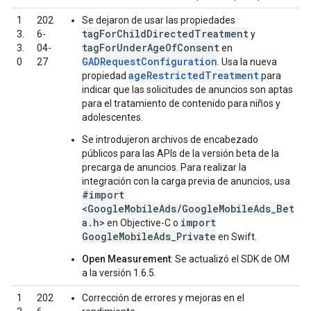
1
202
Se dejaron de usar las propiedades
tagForChildDirectedTreatment
3.
6-
y
tagForUnderAgeOfConsent
3.
04-
en
GADRequestConfiguration
0
27
. Usa la nueva
ageRestrictedTreatment
propiedad
para
indicar que las solicitudes de anuncios son aptas
para el tratamiento de contenido para niños y
adolescentes.
Se introdujeron archivos de encabezado
públicos para las APIs de la versión beta de la
precarga de anuncios. Para realizar la
integración con la carga previa de anuncios, usa
#import
<GoogleMobileAds/GoogleMobileAds_Bet
a.h>
import
en Objective-C o
GoogleMobileAds_Private
en Swift.
Open Measurement
: Se actualizó el SDK de OM
a la versión 1.6.5.
1
202
Corrección de errores y mejoras en el