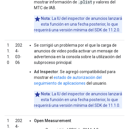
.plist
mostrar información de
y valores del
MTC de IAB.
Nota:
La IU del inspector de anuncios lanzará
esta función en una fecha posterior, lo que
requerirá una versión mínima del SDK de 11.2.0.
1
202
Se corrigió un problema por el que la carga de
1.
4-
anuncios de video podía activar un mensaje de
1.
03-
advertencia en la consola sobre la utilización del
0
06
subproceso principal.
Ad Inspector
: Se agregó compatibilidad para
mostrar el
estado de autorización del
seguimiento de aplicaciones
del usuario.
Nota:
La IU del inspector de anuncios lanzará
esta función en una fecha posterior, lo que
requerirá una versión mínima del SDK de 11.1.0.
1
202
Open Measurement
:
1.
4-