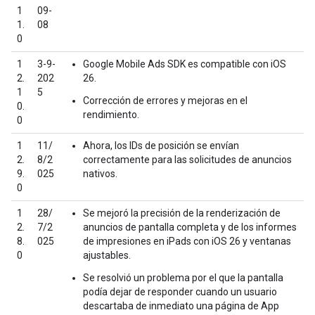
1
09-
1.
08
0
1
3-9-
Google Mobile Ads SDK
es compatible con iOS
2.
202
26.
1
5
Corrección de errores y mejoras en el
0.
rendimiento.
0
1
11/
Ahora, los IDs de posición se envían
2.
8/2
correctamente para las solicitudes de anuncios
9.
025
nativos.
0
1
28/
Se mejoró la precisión de la renderización de
2.
7/2
anuncios de pantalla completa y de los informes
8.
025
de impresiones en iPads con iOS 26 y ventanas
0
ajustables.
Se resolvió un problema por el que la pantalla
podía dejar de responder cuando un usuario
descartaba de inmediato una página de App