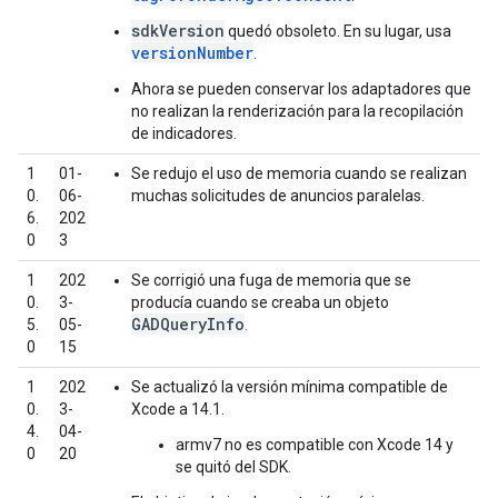
sdkVersion
quedó obsoleto. En su lugar, usa
versionNumber
.
Ahora se pueden conservar los adaptadores que
no realizan la renderización para la recopilación
de indicadores.
1
01-
Se redujo el uso de memoria cuando se realizan
0.
06-
muchas solicitudes de anuncios paralelas.
6.
202
0
3
1
202
Se corrigió una fuga de memoria que se
0.
3-
producía cuando se creaba un objeto
GADQueryInfo
5.
05-
.
0
15
1
202
Se actualizó la versión mínima compatible de
0.
3-
Xcode a 14.1.
4.
04-
armv7 no es compatible con Xcode 14 y
0
20
se quitó del SDK.