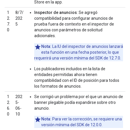
Store en la app.
1
8/7/
Inspector de anuncios
: Se agregó
2.
202
compatibilidad para configurar anuncios de
7.
5
prueba fuera de contexto en el inspector de
0
anuncios con parámetros de solicitud
adicionales.
Nota:
La IU del inspector de anuncios lanzará
esta función en una fecha posterior, lo que
requerirá una versión mínima del SDK de 12.7.0.
Los publicadores incluidos en la lista de
entidades permitidas ahora tienen
compatibilidad con el ID de posición para todos
los formatos de anuncios.
1
202
Se corrigió un problema por el que un anuncio de
2.
5-
banner plegable podía expandirse sobre otro
6.
06-
anuncio.
0
10
Nota:
Para ver la corrección, se requiere una
versión mínima del SDK de 12.0.0.