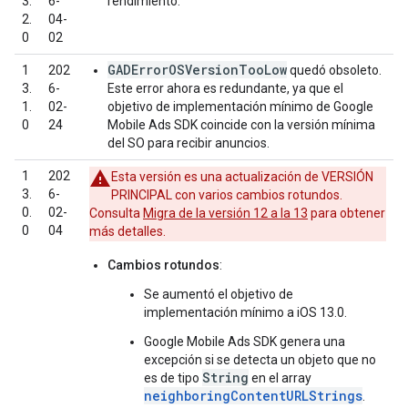
3.
6-
rendimiento.
2.
04-
0
02
GADErrorOSVersionTooLow
1
202
quedó obsoleto.
3.
6-
Este error ahora es redundante, ya que el
1.
02-
objetivo de implementación mínimo de
Google
0
24
Mobile Ads SDK
coincide con la versión mínima
del SO para recibir anuncios.
1
202
Esta versión es una actualización de VERSIÓN
3.
6-
PRINCIPAL con varios cambios rotundos.
0.
02-
Consulta
Migra de la versión 12 a la 13
para obtener
0
04
más detalles.
Cambios rotundos
:
Se aumentó el objetivo de
implementación mínimo a iOS 13.0.
Google Mobile Ads SDK
genera una
excepción si se detecta un objeto que no
String
es de tipo
en el array
neighboringContentURLStrings
.