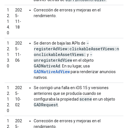
1
202
Corrección de errores y mejoras en el
2.
5-
rendimiento.
1
11-
4.
18
0
-
1
202
Se dieron de baja las APIs de
registerAdView:clickableAssetViews:n
2.
5-
onclickableAssetViews:
-
1
11-
y
unregisterAdView
3.
06
en el objeto
GADNativeAd
0
. En su lugar, usa
GADNativeAdView
para renderizar anuncios
nativos.
1
202
Se corrigió una falla en iOS 15 y versiones
2.
5-
anteriores que se producía cuando se
scene
1
10-
configuraba la propiedad
en un objeto
GADRequest
2.
02
.
0
1
202
Corrección de errores y mejoras en el
2.
5-
rendimiento.