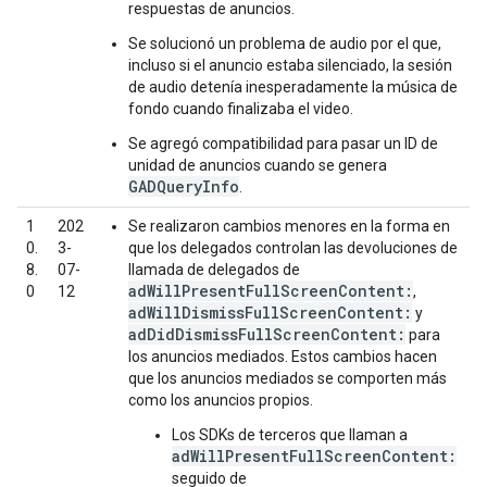
respuestas de anuncios.
Se solucionó un problema de audio por el que,
incluso si el anuncio estaba silenciado, la sesión
de audio detenía inesperadamente la música de
fondo cuando finalizaba el video.
Se agregó compatibilidad para pasar un ID de
unidad de anuncios cuando se genera
GADQueryInfo
.
1
202
Se realizaron cambios menores en la forma en
0.
3-
que los delegados controlan las devoluciones de
8.
07-
llamada de delegados de
adWillPresentFullScreenContent:
0
12
,
adWillDismissFullScreenContent:
y
adDidDismissFullScreenContent:
para
los anuncios mediados. Estos cambios hacen
que los anuncios mediados se comporten más
como los anuncios propios.
Los SDKs de terceros que llaman a
adWillPresentFullScreenContent:
seguido de