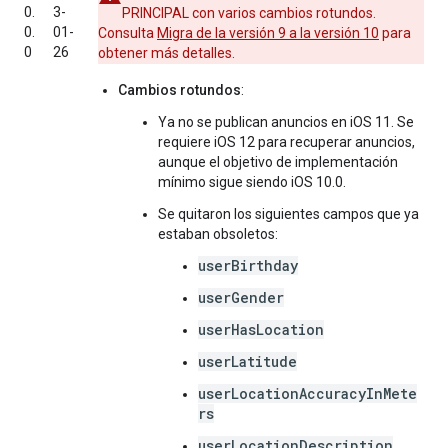
0.
3-
PRINCIPAL con varios cambios rotundos.
0.
01-
Consulta
Migra de la versión 9 a la versión 10
para
0
26
obtener más detalles.
Cambios rotundos
:
Ya no se publican anuncios en iOS 11. Se
requiere iOS 12 para recuperar anuncios,
aunque el objetivo de implementación
mínimo sigue siendo iOS 10.0.
Se quitaron los siguientes campos que ya
estaban obsoletos:
userBirthday
userGender
userHasLocation
userLatitude
userLocationAccuracyInMete
rs
userLocationDescription