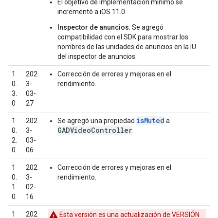
El objetivo de implementación mínimo se
incrementó a iOS 11.0.
Inspector de anuncios
: Se agregó
compatibilidad con el SDK para mostrar los
nombres de las unidades de anuncios en la IU
del inspector de anuncios.
1
202
Corrección de errores y mejoras en el
0.
3-
rendimiento.
3.
03-
0
27
isMuted
1
202
Se agregó una propiedad
a
GADVideoController
0.
3-
.
2.
03-
0
06
1
202
Corrección de errores y mejoras en el
0.
3-
rendimiento.
1.
02-
0
16
1
202
Esta versión es una actualización de VERSIÓN