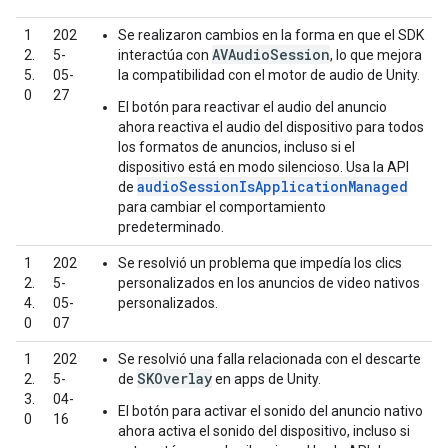
1
202
Se realizaron cambios en la forma en que el SDK
AVAudioSession
2.
5-
interactúa con
, lo que mejora
5.
05-
la compatibilidad con el motor de audio de Unity.
0
27
El botón para reactivar el audio del anuncio
ahora reactiva el audio del dispositivo para todos
los formatos de anuncios, incluso si el
dispositivo está en modo silencioso. Usa la API
audioSessionIsApplicationManaged
de
para cambiar el comportamiento
predeterminado.
1
202
Se resolvió un problema que impedía los clics
2.
5-
personalizados en los anuncios de video nativos
4.
05-
personalizados.
0
07
1
202
Se resolvió una falla relacionada con el descarte
SKOverlay
2.
5-
de
en apps de Unity.
3.
04-
El botón para activar el sonido del anuncio nativo
0
16
ahora activa el sonido del dispositivo, incluso si