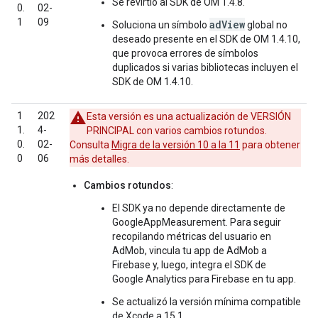
Se revirtió al SDK de OM 1.4.8.
0.
02-
1
09
adView
Soluciona un símbolo
global no
deseado presente en el SDK de OM 1.4.10,
que provoca errores de símbolos
duplicados si varias bibliotecas incluyen el
SDK de OM 1.4.10.
1
202
Esta versión es una actualización de VERSIÓN
1.
4-
PRINCIPAL con varios cambios rotundos.
0.
02-
Consulta
Migra de la versión 10 a la 11
para obtener
0
06
más detalles.
Cambios rotundos
:
El SDK ya no depende directamente de
GoogleAppMeasurement. Para seguir
recopilando métricas del usuario en
AdMob, vincula tu app de AdMob a
Firebase y, luego, integra el SDK de
Google Analytics para Firebase en tu app.
Se actualizó la versión mínima compatible
de Xcode a 15.1.