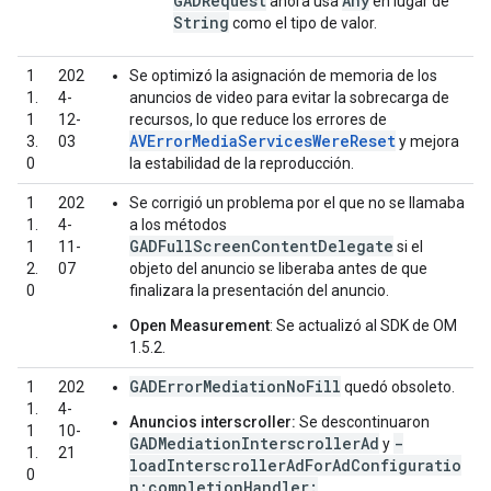
GADRequest
Any
ahora usa
en lugar de
String
como el tipo de valor.
1
202
Se optimizó la asignación de memoria de los
1.
4-
anuncios de video para evitar la sobrecarga de
1
12-
recursos, lo que reduce los errores de
AVErrorMediaServicesWereReset
3.
03
y mejora
0
la estabilidad de la reproducción.
1
202
Se corrigió un problema por el que no se llamaba
1.
4-
a los métodos
GADFullScreenContentDelegate
1
11-
si el
2.
07
objeto del anuncio se liberaba antes de que
0
finalizara la presentación del anuncio.
Open Measurement
: Se actualizó al SDK de OM
1.5.2.
GADErrorMediationNoFill
1
202
quedó obsoleto.
1.
4-
Anuncios interscroller:
Se descontinuaron
1
10-
GADMediationInterscrollerAd
-
y
1.
21
loadInterscrollerAdForAdConfiguratio
0
n:completionHandler:
.