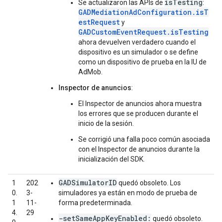
isTesting
Se actualizaron las APIs de
:
GADMediationAdConfiguration.isT
estRequest
y
GADCustomEventRequest.isTesting
ahora devuelven verdadero cuando el
dispositivo es un simulador o se define
como un dispositivo de prueba en la IU de
AdMob.
Inspector de anuncios
:
El Inspector de anuncios ahora muestra
los errores que se producen durante el
inicio de la sesión.
Se corrigió una falla poco común asociada
con el Inspector de anuncios durante la
inicialización del SDK.
GADSimulatorID
1
202
quedó obsoleto. Los
0.
3-
simuladores ya están en modo de prueba de
1
11-
forma predeterminada.
4.
29
-setSameAppKeyEnabled:
quedó obsoleto.