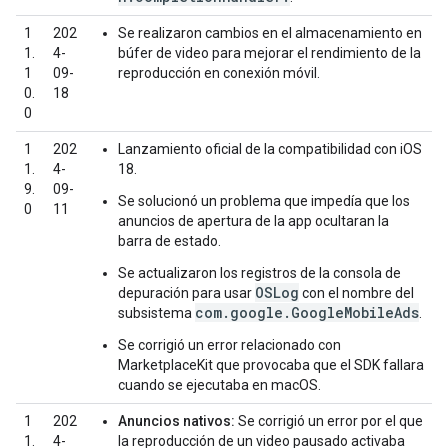
1
202
Se realizaron cambios en el almacenamiento en
1.
4-
búfer de video para mejorar el rendimiento de la
1
09-
reproducción en conexión móvil.
0.
18
0
1
202
Lanzamiento oficial de la compatibilidad con iOS
1.
4-
18.
9.
09-
Se solucionó un problema que impedía que los
0
11
anuncios de apertura de la app ocultaran la
barra de estado.
Se actualizaron los registros de la consola de
OSLog
depuración para usar
con el nombre del
com.google.GoogleMobileAds
subsistema
.
Se corrigió un error relacionado con
MarketplaceKit que provocaba que el SDK fallara
cuando se ejecutaba en macOS.
1
202
Anuncios nativos:
Se corrigió un error por el que
1.
4-
la reproducción de un video pausado activaba