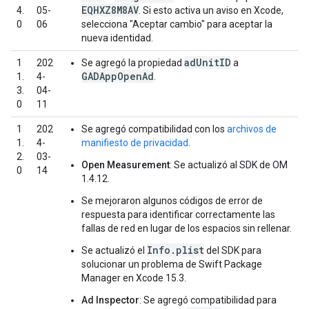
EQHXZ8M8AV
4.
05-
. Si esto activa un aviso en Xcode,
0
06
selecciona "Aceptar cambio" para aceptar la
nueva identidad.
adUnitID
1
202
Se agregó la propiedad
a
GADAppOpenAd
1.
4-
.
3.
04-
0
11
1
202
Se agregó compatibilidad con los
archivos de
1.
4-
manifiesto de privacidad
.
2.
03-
Open Measurement
: Se actualizó al SDK de OM
0
14
1.4.12.
Se mejoraron algunos códigos de error de
respuesta para identificar correctamente las
fallas de red en lugar de los espacios sin rellenar.
Info.plist
Se actualizó el
del SDK para
solucionar un problema de Swift Package
Manager en Xcode 15.3.
Ad Inspector
: Se agregó compatibilidad para