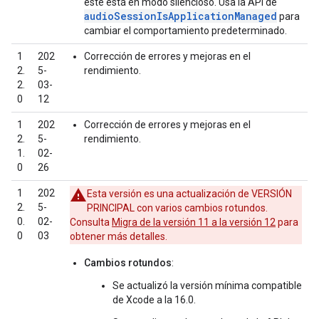
este está en modo silencioso. Usa la API de
audioSessionIsApplicationManaged
para
cambiar el comportamiento predeterminado.
1
202
Corrección de errores y mejoras en el
2.
5-
rendimiento.
2.
03-
0
12
1
202
Corrección de errores y mejoras en el
2.
5-
rendimiento.
1.
02-
0
26
1
202
Esta versión es una actualización de VERSIÓN
2.
5-
PRINCIPAL con varios cambios rotundos.
0.
02-
Consulta
Migra de la versión 11 a la versión 12
para
0
03
obtener más detalles.
Cambios rotundos
:
Se actualizó la versión mínima compatible
de Xcode a la 16.0.