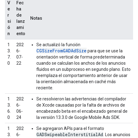
V
Fec
e
ha
r
de
Notas
si
lanz
ó
ami
n
ento
1
202
Se actualizó la función
CGSizeFromGADAdSize
3.
6-
para que se use la
7.
07-
orientación vertical de forma predeterminada
0
22
cuando se calculan los anchos de los anuncios
fluidos en un subproceso en segundo plano. Esto
reemplaza el comportamiento anterior de usar
la orientación almacenada en caché más
reciente.
1
202
Se resolvieron las advertencias del compilador
3.
6-
de Xcode causadas por la falta de archivos de
6.
06-
encabezado beta en el encabezado general de
0
24
la versión 13.3.0 de
Google Mobile Ads SDK
.
1
202
Se agregaron APIs para el formato
GADSwipeableInterstitialAd
3.
6-
. Los anuncios