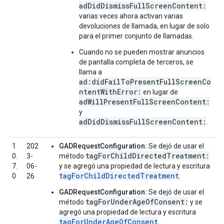
adDidDismissFullScreenContent:
varias veces ahora activan varias
devoluciones de llamada, en lugar de solo
para el primer conjunto de llamadas.
Cuando no se pueden mostrar anuncios
de pantalla completa de terceros, se
llama a
ad:didFailToPresentFullScreenCo
ntentWithError:
en lugar de
adWillPresentFullScreenContent:
y
adDidDismissFullScreenContent:
.
1
202
GADRequestConfiguration:
Se dejó de usar el
tagForChildDirectedTreatment:
0.
3-
método
7.
06-
y se agregó una propiedad de lectura y escritura
tagForChildDirectedTreatment
0
26
.
GADRequestConfiguration:
Se dejó de usar el
tagForUnderAgeOfConsent:
método
y se
agregó una propiedad de lectura y escritura
tagForUnderAgeOfConsent
.