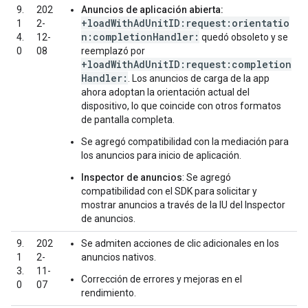
9.
202
Anuncios de aplicación abierta:
+loadWithAdUnitID:request:orientatio
1
2-
n:completionHandler:
4.
12-
quedó obsoleto y se
0
08
reemplazó por
+loadWithAdUnitID:request:completion
Handler:
. Los anuncios de carga de la app
ahora adoptan la orientación actual del
dispositivo, lo que coincide con otros formatos
de pantalla completa.
Se agregó compatibilidad con la mediación para
los anuncios para inicio de aplicación.
Inspector de anuncios
: Se agregó
compatibilidad con el SDK para solicitar y
mostrar anuncios a través de la IU del Inspector
de anuncios.
9.
202
Se admiten acciones de clic adicionales en los
1
2-
anuncios nativos.
3.
11-
Corrección de errores y mejoras en el
0
07
rendimiento.