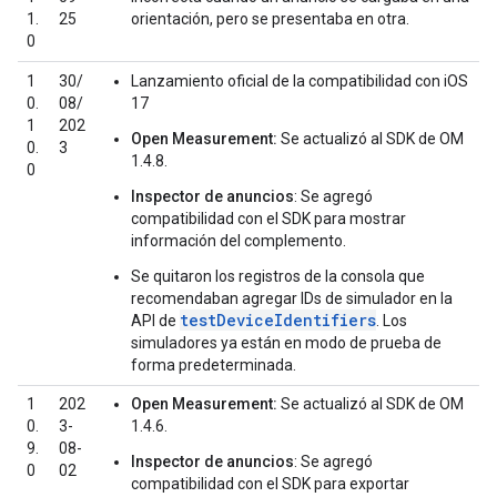
1.
25
orientación, pero se presentaba en otra.
0
1
30/
Lanzamiento oficial de la compatibilidad con iOS
0.
08/
17
1
202
Open Measurement:
Se actualizó al SDK de OM
0.
3
1.4.8.
0
Inspector de anuncios
: Se agregó
compatibilidad con el SDK para mostrar
información del complemento.
Se quitaron los registros de la consola que
recomendaban agregar IDs de simulador en la
testDeviceIdentifiers
API de
. Los
simuladores ya están en modo de prueba de
forma predeterminada.
1
202
Open Measurement:
Se actualizó al SDK de OM
0.
3-
1.4.6.
9.
08-
Inspector de anuncios
: Se agregó
0
02
compatibilidad con el SDK para exportar