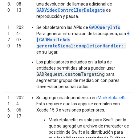
8.
08-
una devolución de llamada adicional de
GADVideoControllerDelegate
0
13
de
reproducción y pausa.
GADQueryInfo
1
202
Se obsoletaron las APIs de
.
+
1.
4-
Para generar información de la búsqueda, usa
[GADMobileAds
7.
07-
generateSignal:completionHandler:]
0
15
en su lugar.
Los publicadores incluidos en la lista de
entidades permitidas ahora pueden usar
GADRequest.customTargeting
para
segmentar grupos de mediación con pares
clave-valor personalizados.
1
202
Se agregó una dependencia en
MarketplaceKit
.
1.
4-
Esto requiere que las apps se compilen con
6.
06-
Xcode 15.3 o versiones posteriores.
0
17
MarketplaceKit es solo para Swift, por lo
que se agregó un archivo de marcador de
posición de Swift a la distribución para