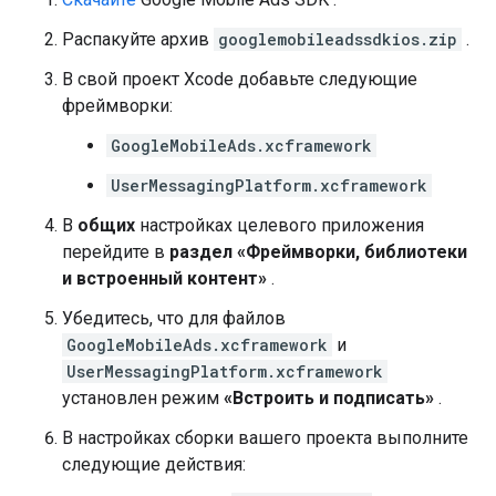
Распакуйте архив
googlemobileadssdkios.zip
.
В свой проект Xcode добавьте следующие
фреймворки:
GoogleMobileAds.xcframework
UserMessagingPlatform.xcframework
В
общих
настройках целевого приложения
перейдите в
раздел «Фреймворки, библиотеки
и встроенный контент»
.
Убедитесь, что для файлов
GoogleMobileAds.xcframework
и
UserMessagingPlatform.xcframework
установлен режим
«Встроить и подписать»
.
В настройках сборки вашего проекта выполните
следующие действия: