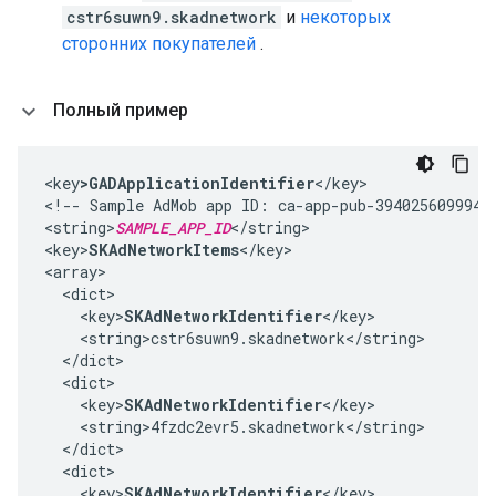
cstr6suwn9.skadnetwork
и
некоторых
сторонних покупателей
.
Полный пример
<key
>GADApplicationIdentifier
</key>

<!-- Sample AdMob app ID: ca-app-pub-39402560999425
<string>
SAMPLE_APP_ID
</string>

<key>
SKAdNetworkItems
</key>

<array>

  <dict>

    <key>
SKAdNetworkIdentifier
</key>

    <string>cstr6suwn9.skadnetwork</string>

  </dict>

  <dict>

    <key>
SKAdNetworkIdentifier
</key>

    <string>4fzdc2evr5.skadnetwork</string>

  </dict>

  <dict>

    <key>
SKAdNetworkIdentifier
</key>
