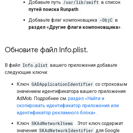
Добавьте путь
/usr/lib/swift
в список
путей поиска Runpath
.
Добавьте флаг компоновщика
-ObjC
в
раздел «Другие флаги компоновщика»
.
Обновите файл Info
.
plist
.
В файл
Info.plist
вашего приложения добавьте
следующие ключи:
Ключ
GADApplicationIdentifier
со строковым
значением идентификатора вашего приложения
AdMob. Подробнее см.
раздел «Найти и
скопировать идентификатор приложения или
идентификатор рекламного блока»
.
Ключ
SKAdNetworkItems
. Этот ключ содержит
значения
SKAdNetworkIdentifier
для Google