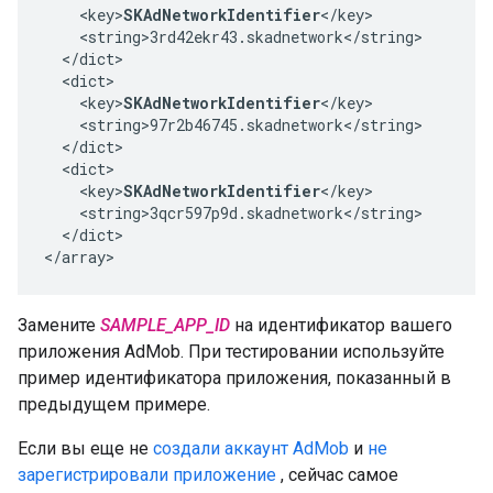
    <key>
SKAdNetworkIdentifier
</key>

    <string>3rd42ekr43.skadnetwork</string>

  </dict>

  <dict>

    <key>
SKAdNetworkIdentifier
</key>

    <string>97r2b46745.skadnetwork</string>

  </dict>

  <dict>

    <key>
SKAdNetworkIdentifier
</key>

    <string>3qcr597p9d.skadnetwork</string>

  </dict>

</array>
Замените
SAMPLE_APP_ID
на идентификатор вашего
приложения AdMob. При тестировании используйте
пример идентификатора приложения, показанный в
предыдущем примере.
Если вы еще не
создали аккаунт AdMob
и
не
зарегистрировали приложение
, сейчас самое