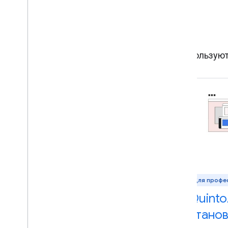
Истории сообщества
Узнайте, как выпускники акселератора используют
Для профессионалов Android
Для профе
Компания по поставкам
Quinto
домашних животных
стано