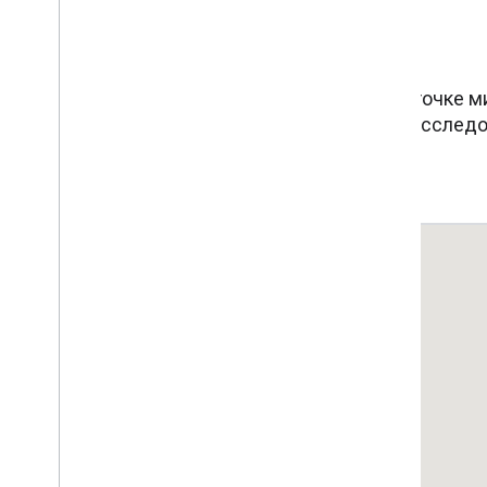
Найдите ускоритель
Ищите программы-акселераторы в любой точке ми
когорте и получить доступ к сотрудникам, исслед