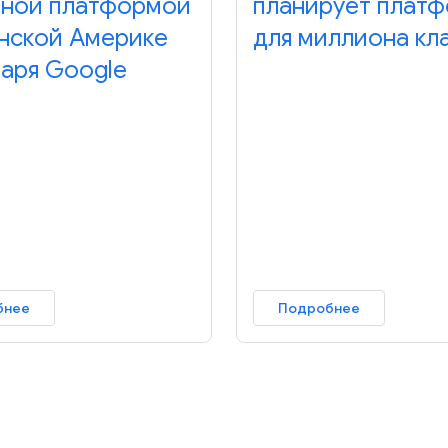
ной платформой
планирует плат
инской Америке
для миллиона кл
аря Google
бнее
Подробнее