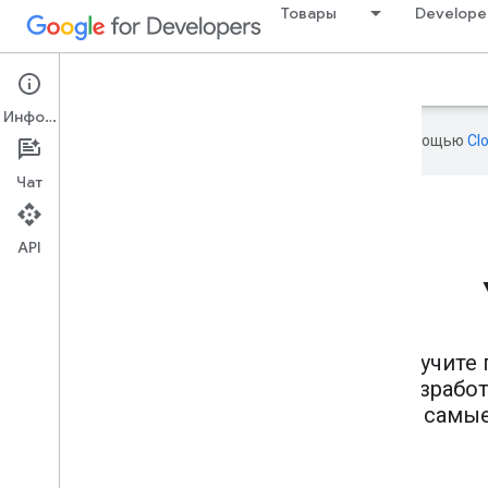
Товары
Develope
О сервисе
Программы
Наставники
Информация
Эта страница переведена с помощью
Cl
Чат
API
Изучите 
разрабо
самые