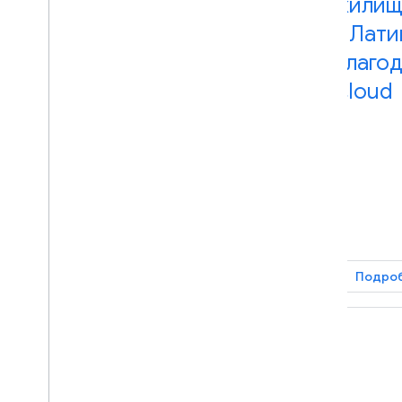
Oliver Pets расширяет
жилищ
охват клиентов по всей
в Лат
Латинской Америке
благод
Cloud
Подробнее
Подро