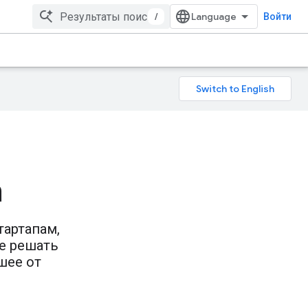
/
Войти
а
тартапам,
е решать
шее от