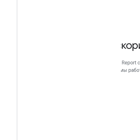
Отчет о воздействии ускор
Второе издание отчета Google Accelerator Impact Report
года по лето 2025 года. Узнайте о регионах, где мы раб
нашего портфолио, а также о способах участия.
Скачать PDF