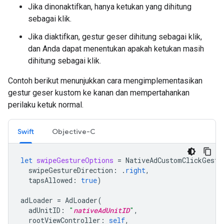
Jika dinonaktifkan, hanya ketukan yang dihitung
sebagai klik.
Jika diaktifkan, gestur geser dihitung sebagai klik,
dan Anda dapat menentukan apakah ketukan masih
dihitung sebagai klik.
Contoh berikut menunjukkan cara mengimplementasikan
gestur geser kustom ke kanan dan mempertahankan
perilaku ketuk normal.
Swift
Objective-C
let
swipeGestureOptions
=
NativeAdCustomClickGestu
swipeGestureDirection
:
.
right
,
tapsAllowed
:
true
)
adLoader
=
AdLoader
(
adUnitID
:
"
nativeAdUnitID
"
,
rootViewController
:
self
,