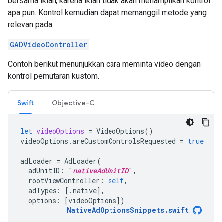
bersama iklan, karena iklan tidak akan menampilkan kontrol
apa pun. Kontrol kemudian dapat memanggil metode yang
relevan pada
GADVideoController
.
Contoh berikut menunjukkan cara meminta video dengan
kontrol pemutaran kustom.
Swift
Objective-C
let
videoOptions
=
VideoOptions
()
videoOptions
.
areCustomControlsRequested
=
true
adLoader
=
AdLoader
(
adUnitID
:
"
nativeAdUnitID
"
,
rootViewController
:
self
,
adTypes
:
[.
native
],
options
:
[
videoOptions
])
NativeAdOptionsSnippets
.
swift