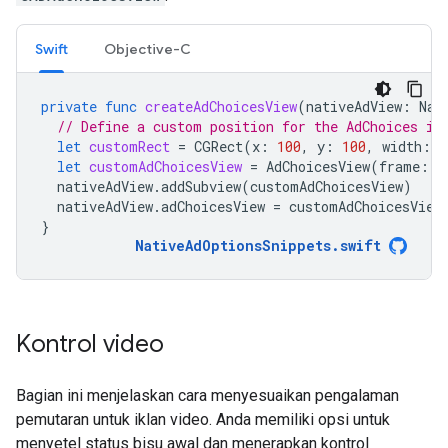
Swift
Objective-C
private
func
createAdChoicesView
(
nativeAdView
:
Nat
// Define a custom position for the AdChoices ic
let
customRect
=
CGRect
(
x
:
100
,
y
:
100
,
width
:
1
let
customAdChoicesView
=
AdChoicesView
(
frame
:
c
nativeAdView
.
addSubview
(
customAdChoicesView
)
nativeAdView
.
adChoicesView
=
customAdChoicesView
}
NativeAdOptionsSnippets
.
swift
Kontrol video
Bagian ini menjelaskan cara menyesuaikan pengalaman
pemutaran untuk iklan video. Anda memiliki opsi untuk
menyetel status bisu awal dan menerapkan kontrol