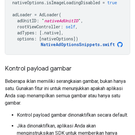
nativeOptions
.
isImageLoadingDisabled
=
true
adLoader
=
AdLoader
(
adUnitID
:
"
nativeAdUnitID
"
,
rootViewController
:
self
,
adTypes
:
[.
native
],
options
:
[
nativeOptions
])
NativeAdOptionsSnippets
.
swift
Kontrol payload gambar
Beberapa iklan memiliki serangkaian gambar, bukan hanya
satu. Gunakan fitur ini untuk menunjukkan apakah aplikasi
Anda siap menampilkan semua gambar atau hanya satu
gambar.
Kontrol payload gambar dinonaktifkan secara default.
Jika dinonaktifkan, aplikasi Anda akan
menginstruksikan SDK untuk memberikan hanya