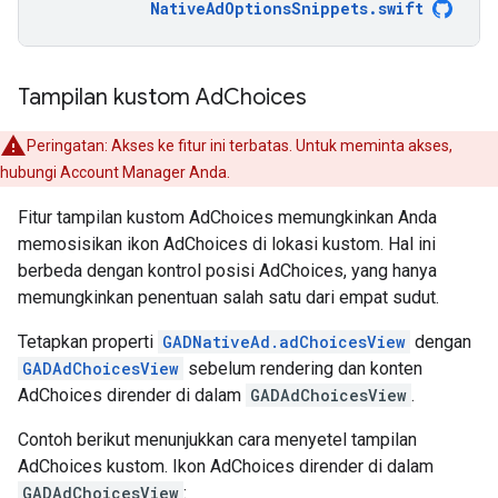
NativeAdOptionsSnippets
.
swift
Tampilan kustom Ad
Choices
Peringatan: Akses ke fitur ini terbatas. Untuk meminta akses,
hubungi Account Manager Anda.
Fitur tampilan kustom AdChoices memungkinkan Anda
memosisikan ikon AdChoices di lokasi kustom. Hal ini
berbeda dengan kontrol posisi AdChoices, yang hanya
memungkinkan penentuan salah satu dari empat sudut.
Tetapkan properti
GADNativeAd.adChoicesView
dengan
GADAdChoicesView
sebelum rendering dan konten
AdChoices dirender di dalam
GADAdChoicesView
.
Contoh berikut menunjukkan cara menyetel tampilan
AdChoices kustom. Ikon AdChoices dirender di dalam
GADAdChoicesView
: