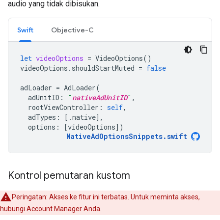
audio yang tidak dibisukan.
Swift
Objective-C
let
videoOptions
=
VideoOptions
()
videoOptions
.
shouldStartMuted
=
false
adLoader
=
AdLoader
(
adUnitID
:
"
nativeAdUnitID
"
,
rootViewController
:
self
,
adTypes
:
[.
native
],
options
:
[
videoOptions
])
NativeAdOptionsSnippets
.
swift
Kontrol pemutaran kustom
Peringatan: Akses ke fitur ini terbatas. Untuk meminta akses,
hubungi Account Manager Anda.