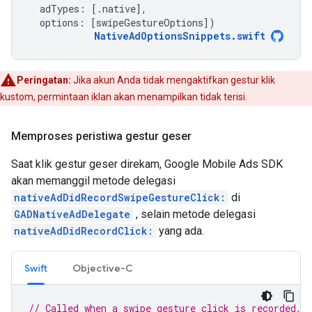
adTypes
:
[.
native
],
options
:
[
swipeGestureOptions
])
NativeAdOptionsSnippets
.
swift
Peringatan:
Jika akun Anda tidak mengaktifkan gestur klik
kustom, permintaan iklan akan menampilkan tidak terisi.
Memproses peristiwa gestur geser
Saat klik gestur geser direkam,
Google Mobile Ads SDK
akan memanggil metode delegasi
nativeAdDidRecordSwipeGestureClick:
di
GADNativeAdDelegate
, selain metode delegasi
nativeAdDidRecordClick:
yang ada.
Swift
Objective-C
// Called when a swipe gesture click is recorded, 