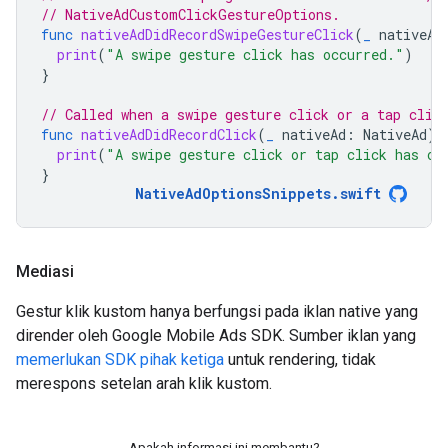
// NativeAdCustomClickGestureOptions.
func
nativeAdDidRecordSwipeGestureClick
(
_
nativeAd
print
(
"A swipe gesture click has occurred."
)
}
// Called when a swipe gesture click or a tap clic
func
nativeAdDidRecordClick
(
_
nativeAd
:
NativeAd
)
print
(
"A swipe gesture click or tap click has oc
}
NativeAdOptionsSnippets
.
swift
Mediasi
Gestur klik kustom hanya berfungsi pada iklan native yang
dirender oleh Google Mobile Ads SDK. Sumber iklan yang
memerlukan SDK pihak ketiga
untuk rendering, tidak
merespons setelan arah klik kustom.
Apakah informasi ini membantu?