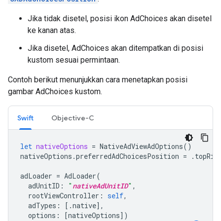
Jika tidak disetel, posisi ikon AdChoices akan disetel
ke kanan atas.
Jika disetel, AdChoices akan ditempatkan di posisi
kustom sesuai permintaan.
Contoh berikut menunjukkan cara menetapkan posisi
gambar AdChoices kustom.
Swift
Objective-C
let
nativeOptions
=
NativeAdViewAdOptions
()
nativeOptions
.
preferredAdChoicesPosition
=
.
topRig
adLoader
=
AdLoader
(
adUnitID
:
"
nativeAdUnitID
"
,
rootViewController
:
self
,
adTypes
:
[.
native
],
options
:
[
nativeOptions
])