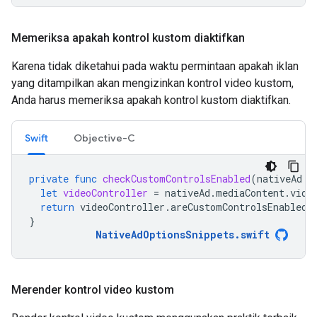
Memeriksa apakah kontrol kustom diaktifkan
Karena tidak diketahui pada waktu permintaan apakah iklan
yang ditampilkan akan mengizinkan kontrol video kustom,
Anda harus memeriksa apakah kontrol kustom diaktifkan.
Swift
Objective-C
private
func
checkCustomControlsEnabled
(
nativeAd
:
let
videoController
=
nativeAd
.
mediaContent
.
vide
return
videoController
.
areCustomControlsEnabled
}
NativeAdOptionsSnippets
.
swift
Merender kontrol video kustom