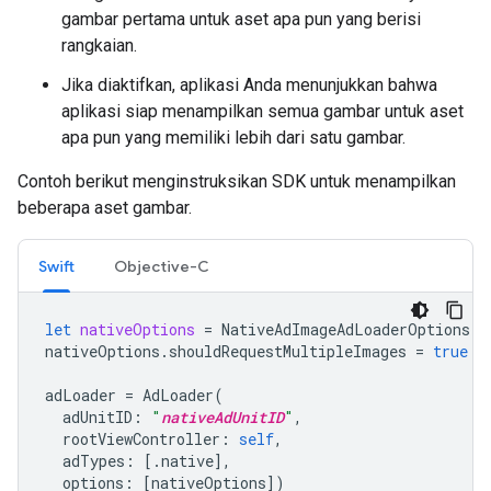
gambar pertama untuk aset apa pun yang berisi
rangkaian.
Jika diaktifkan, aplikasi Anda menunjukkan bahwa
aplikasi siap menampilkan semua gambar untuk aset
apa pun yang memiliki lebih dari satu gambar.
Contoh berikut menginstruksikan SDK untuk menampilkan
beberapa aset gambar.
Swift
Objective-C
let
nativeOptions
=
NativeAdImageAdLoaderOptions
()
nativeOptions
.
shouldRequestMultipleImages
=
true
adLoader
=
AdLoader
(
adUnitID
:
"
nativeAdUnitID
"
,
rootViewController
:
self
,
adTypes
:
[.
native
],
options
:
[
nativeOptions
])