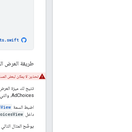
ts
.
swift
طريقة العرض المخ
تحذير: لا يمكن لبعض المس
AdChoices، والتي تسمح فقط بتحديد إحدى الزوايا الأربع.
اضبط السمة
sView
داخل
oicesView
يوضّح المثال التالي كيفية ضبط 