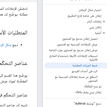
تتضمّن الإعلانات ال
اختيار شكل الإعلان
ممكنة. يوضّح لك هذا
إعلان على شاشة فتح التطبيق
إعلانات البانر
إعلان بيني
المتطلبات الأ
أصلية
تحميل إعلان مدمج مع المحتوى
دمِج
شكل الإع
عرض الإعلانات المدمجة مع المحتوى
عرض إعلان مدمج مع المحتوى بملء الشاشة
تنسيقات الإعلانات الأنيقة باستخدام النماذج
الأصلية
عناصر التحكّ
ضبط الميزات المتقدّمة
الرد على أحداث الفيديو
يوضّح هذا القسم كي
التحقّق من صحة إعلاناتك المدمجة مع
المفضّلة لمواد عرض
المحتوى
تم منح المكافأة
إعلان بيني يضمّ مكافأة
عناصر التحكّم في
دمج "توسّط Ad
Mob"
تتيح لك عناصر التحك