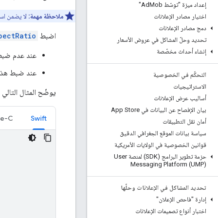
إعداد ميزة "توسّط Ad
Mob"
ملاحظة مهمة:
لا يضمن است
اختيار مصادر الإعلانات
دمج مصادر الإعلانات
اضبط
pectRatio
تحديد وحلّ المشاكل في عروض الأسعار
إنشاء أحداث مخصّصة
عند عدم ضبط 
عند ضبط هذا 
التحكّم في الخصوصية
الاستراتيجيات
يوضّح المثال التالي كيفية توجيه حزمة تطو
أساليب عرض الإعلانات
بيان الإفصاح عن البيانات في App Store
ve-C
Swift
أمان نقل التطبيقات
سياسة بيانات الموقع الجغرافي الدقيق
قوانين الخصوصية في الولايات الأمريكية
حزمة تطوير البرامج (SDK) لمنصة User
Messaging Platform (UMP)
تحديد المشاكل في الإعلانات وحلّها
إدارة "فاحص الإعلان"
اختبار أنواع تصميمات الإعلانات