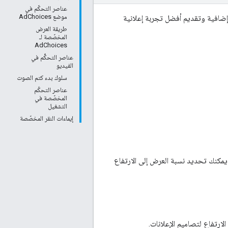
عناصر التحكّم في
موضع AdChoices
إضافية وتقديم أفضل تجربة إعلانية
طريقة العرض
المخصّصة لـ
AdChoices
عناصر التحكُّم في
الفيديو
سلوك بدء كتم الصوت
عناصر التحكّم
المخصّصة في
التشغيل
إيماءات النقر المخصّصة
مكنك تحديد نسبة العرض إلى الارتفاع
ارتفاع لتصاميم الإعلانات.