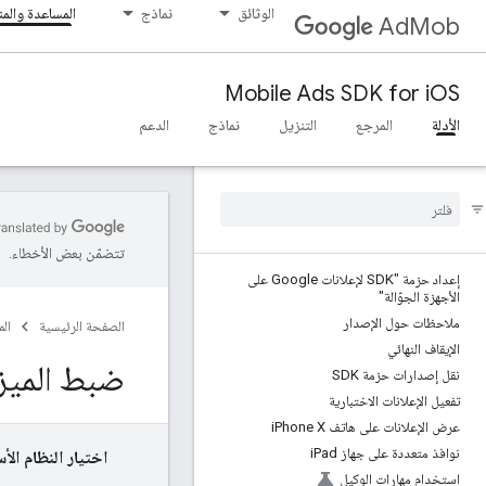
الوثائق
نماذج
المساعدة والم
AdMob
Mobile Ads SDK for iOS
الأدلة
المرجع
التنزيل
نماذج
الدعم
تتضمّن بعض الأخطاء.
إعداد حزمة "SDK لإعلانات Google على
الأجهزة الجوّالة"
ملاحظات حول الإصدار
الصفحة الرئيسية
ال
الإيقاف النهائي
ضبط الميزا
نقل إصدارات حزمة SDK
تفعيل الإعلانات الاختبارية
عرض الإعلانات على هاتف i
Phone X
نوافذ متعددة على جهاز i
Pad
اختيار النظام الأ
استخدام مهارات الوكيل