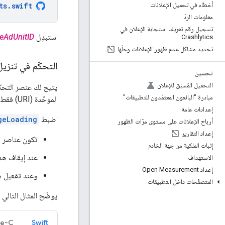
ts
.
swift
أخطاء في تحميل الإعلانات
معلومات الردّ
تسجيل رقم تعريف استجابة الإعلان في
استبدِل
veAdUnitID
Crashlytics
تحديد مشاكل عدم ظهور الإعلانات وحلّها
التحكّم في تنزيل
تحسين
التحميل المُسبَق للإعلان
مبادرة "البائعون المعتمَدون للتطبيقات"
الموحّدة (URI) فقط.
إعدادات عامة
اضبط
geLoading
أرباح الإعلانات على مستوى مرّات الظهور
إعداد التقارير
تكون عناصر ال
إثبات الملكية من جهة الخادم
عند إيقاف هذ
الاستهداف
إعداد Open Measurement
وعند تفعيل هذا الخيار، ستملأ حزمة SDK م
المتصفّحات داخل التطبيقات
يوضّح المثال التالي كيفية توجيه حزم
ve-C
Swift