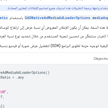
خدام واجهة برمجة التطبيقات هذه استيفاء جميع تصاميم الإعلانات للمعايير المحدّدة.
GADNativeAdMediaAdLoaderOptions mediaAs
باستخدام
atio
هذه السمة، يمكن أن يكون للإعلان المعروض أي نسبة عرض إلى ارتفاع للوسائط
الخيار، ستتمكّن من تحسين تجربة المستخدم من خلال تحديد نوع نسبة العرض إل
ير البرامج (SDK) لتفضيل عرض صورة أو فيديو بنسبة عرض إلى ارتفاع معيّنة.
Objecti
veAdMediaAdLoaderOptions
()
tRatio
=
.
any
tID
"
,
lf
,
s
])