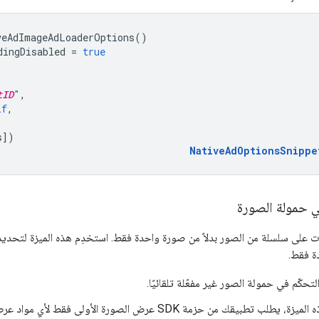
veAdImageAdLoaderOptions
()
dingDisabled
=
true
tID
"
,
lf
,
s
])
NativeAdOptionsSnippe
ي حمولة الصورة
 على سلسلة من الصور بدلاً من صورة واحدة فقط. استخدِم هذه الميزة لتحديد 
ة فقط.
تحكّم في حمولة الصور غير مفعّلة تلقائيًا.
بيقك من حزمة SDK عرض الصورة الأولى فقط لأي مواد عرض تتضمّن سلسلة من الصور.