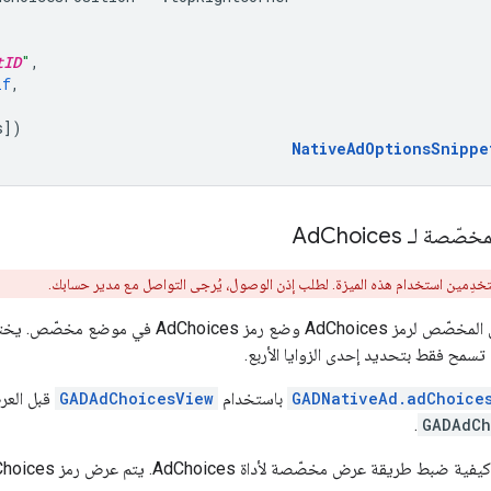
tID
"
,
lf
,
s
])
NativeAdOptionsSnippe
صّصة لـ Ad
Choices
تخدِمين استخدام هذه الميزة. لطلب إذن الوصول، يُرجى التواصل مع مدير حسابك.
تتيح لك ميزة العرض المخصّص لرمز AdChoices وض
GADNativeAd.adChoice
باستخدام
GADAdChoicesView
.
GADAdCh
طريقة عرض مخصّصة لأداة AdChoices. يتم عرض رمز AdChoices داخل