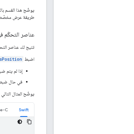
طريقة عرض مخصّص
عناصر التحكّم في
تتيح لك عناصر التحكّ
اضبط
sPosition
إذا لم يتم ضبطها، يتم 
في حال ضبط هذا الخيار، يتم 
يوضّح المثال التالي ك
ve-C
Swift