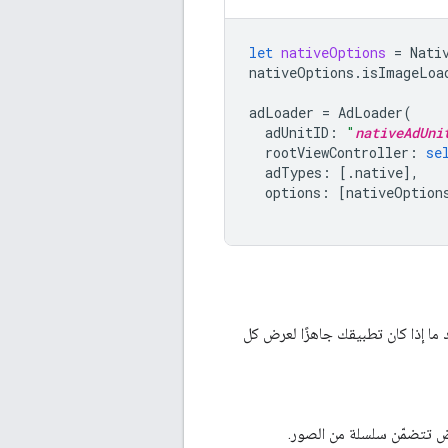
let
nativeOptions
=
Nati
nativeOptions
.
isImageLoa
adLoader
=
AdLoader
(
adUnitID
:
"
nativeAdUni
rootViewController
:
se
adTypes
:
[.
native
],
options
:
[
nativeOption
ما إذا كان تطبيقك جاهزًا لعرض كل