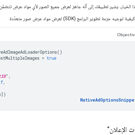
ا الخيار، يشير تطبيقك إلى أنّه جاهز لعرض جميع الصور لأي مواد عرض تتضمّن
 حزمة تطوير البرامج (SDK) لعرض مواد عرض صور متعدّدة.
Objecti
veAdImageAdLoaderOptions
()
estMultipleImages
=
true
tID
"
,
lf
,
s
])
NativeAdOptionsSnippe
 الإعلان"