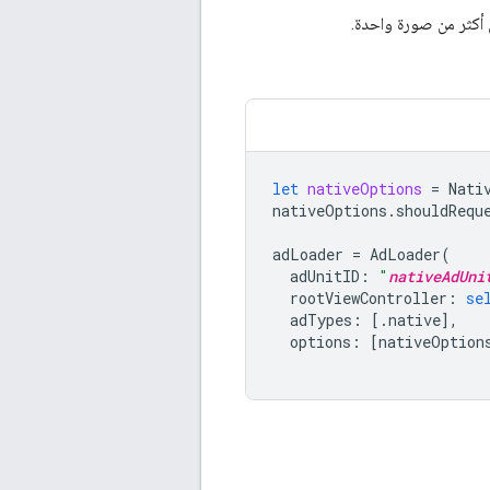
 أكثر من صورة واحدة.
let
nativeOptions
=
Nati
nativeOptions
.
shouldRequ
adLoader
=
AdLoader
(
adUnitID
:
"
nativeAdUni
rootViewController
:
se
adTypes
:
[.
native
],
options
:
[
nativeOption