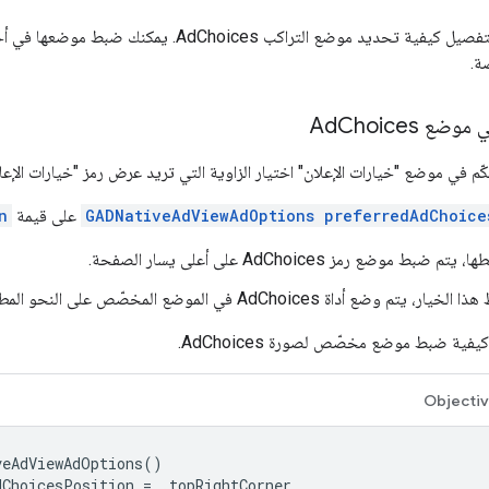
يوضّح هذا القسم بالتفصيل كيفية تحديد موضع التراكب ces
ة.
 موضع Ad
Choices
م في موضع "خيارات الإعلان" اختيار الزاوية التي تريد عرض رمز "خيارات الإعلا
GADNativeAdViewAdOptions preferredAdChoice
على قيمة
n
ضبط موضع رمز AdChoices على أعلى يسار الصفحة.
وضع أداة AdChoices في الموضع المخصّص على النحو المطلوب.
يفية ضبط موضع مخصّص لصورة AdChoices.
Objecti
veAdViewAdOptions
()
dChoicesPosition
=
.
topRightCorner