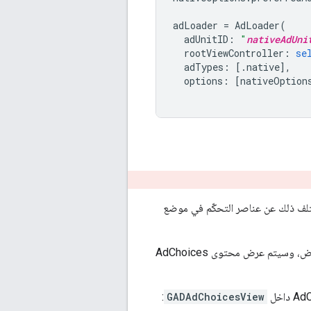
adLoader
=
AdLoader
(
adUnitID
:
"
nativeAdUni
rootViewController
:
se
adTypes
:
[.
native
],
options
:
[
nativeOption
ع رمز AdChoices في موضع مخصّص. يختلف ذلك عن عناصر التحكّم في موضع
قبل العرض، وسيتم عرض محتوى AdChoices
:
GADAdChoicesView