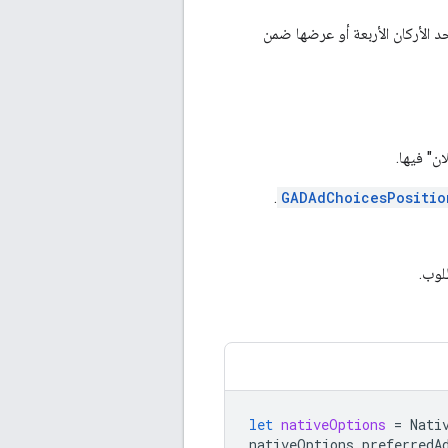
AdChoi. يمكنك ضبط موضعها في أحد الأركان الأربعة أو عرضها ضمن
ن" فيها.
.
GADAdChoicesPositio
let
nativeOptions
=
Nati
nativeOptions
.
preferredA