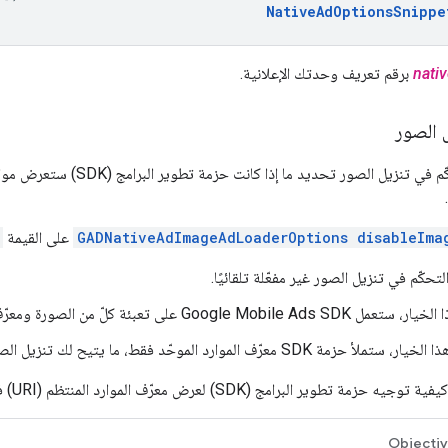
NativeAdOptionsSnippe
nati
برقم تعريف وحدتك الإعلانية.
 الصور
يتيح لك عنصر التحكّم في تنزيل الصور
GADNativeAdImageAdLoaderOptions disableIma
على القيمة
تحكّم في تنزيل الصور غير مفعّلة تلقائيًا.
ا الخيار، ستعمل
Google Mobile Ads SDK
على تعبئة كلّ من الصورة ومعرّف 
عرّف الموارد الموحّد فقط، ما يتيح لك تنزيل الصور الفعلية حسب تقديرك.
ة تطوير البرامج (SDK) لعرض معرّف الموارد المنتظم (URI) فقط.
Objecti