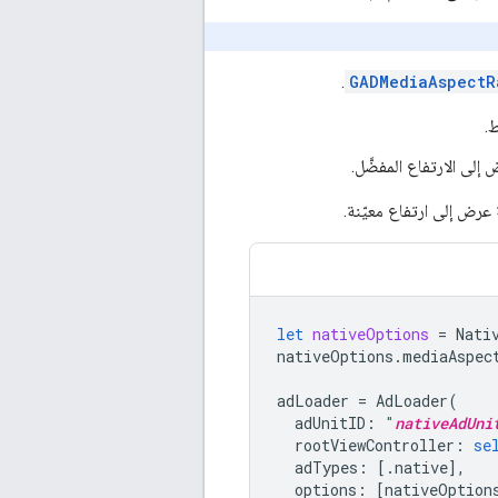
.
GADMediaAspectR
.
ى الارتفاع المفضَّل.
let
nativeOptions
=
Nati
nativeOptions
.
mediaAspec
adLoader
=
AdLoader
(
adUnitID
:
"
nativeAdUni
rootViewController
:
se
adTypes
:
[.
native
],
options
:
[
nativeOption