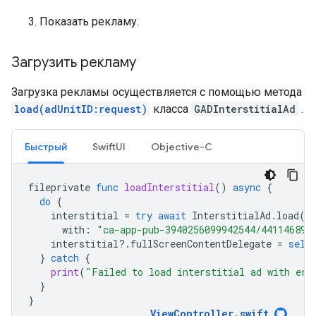
Показать рекламу.
Загрузить рекламу
Загрузка рекламы осуществляется с помощью метода
load(adUnitID:request)
класса
GADInterstitialAd
.
Быстрый
SwiftUI
Objective-C
fileprivate
func
loadInterstitial
()
async
{
do
{
interstitial
=
try
await
InterstitialAd
.
load
(
with
:
"ca-app-pub-3940256099942544/441146891
interstitial
?.
fullScreenContentDelegate
=
self
}
catch
{
print
(
"Failed to load interstitial ad with err
}
}
ViewController
.
swift