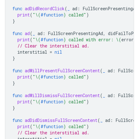
func
adDidRecordClick
(
_
ad
:
FullScreenPresentingAd
print
(
"
\(
#function
)
 called"
)
}
func
ad
(
_
ad
:
FullScreenPresentingAd
,
didFailToPre
print
(
"
\(
#function
)
 called with error: 
\(
error
.
l
// Clear the interstitial ad.
interstitial
=
nil
}
func
adWillPresentFullScreenContent
(
_
ad
:
FullScre
print
(
"
\(
#function
)
 called"
)
}
func
adWillDismissFullScreenContent
(
_
ad
:
FullScre
print
(
"
\(
#function
)
 called"
)
}
func
adDidDismissFullScreenContent
(
_
ad
:
FullScree
print
(
"
\(
#function
)
 called"
)
// Clear the interstitial ad.
interstitial
=
nil