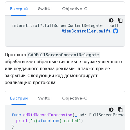
Быстрый
SwiftUI
Objective-C
interstitial
?.
fullScreenContentDelegate
=
self
ViewController
.
swift
Протокол
GADFullScreenContentDelegate
обрабатывает обратные вызовы в случае успешного
или неудачного показа рекламы, а также при её
закрытии. Следующий код демонстрирует
реализацию протокола:
Быстрый
SwiftUI
Objective-C
func
adDidRecordImpression
(
_
ad
:
FullScreenPresent
print
(
"
\(
#function
)
 called"
)
}