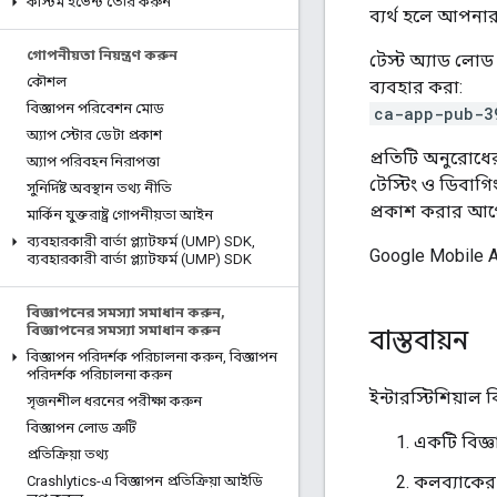
কাস্টম ইভেন্ট তৈরি করুন
ব্যর্থ হলে আপনার
গোপনীয়তা নিয়ন্ত্রণ করুন
টেস্ট অ্যাড লোড 
কৌশল
ব্যবহার করা:
বিজ্ঞাপন পরিবেশন মোড
ca-app-pub-3
অ্যাপ স্টোর ডেটা প্রকাশ
প্রতিটি অনুরোধে
অ্যাপ পরিবহন নিরাপত্তা
টেস্টিং ও ডিবাগ
সুনির্দিষ্ট অবস্থান তথ্য নীতি
প্রকাশ করার আগে
মার্কিন যুক্তরাষ্ট্র গোপনীয়তা আইন
ব্যবহারকারী বার্তা প্ল্যাটফর্ম (UMP) SDK
,
Google Mobile 
ব্যবহারকারী বার্তা প্ল্যাটফর্ম (UMP) SDK
বিজ্ঞাপনের সমস্যা সমাধান করুন
,
বিজ্ঞাপনের সমস্যা সমাধান করুন
বাস্তবায়ন
বিজ্ঞাপন পরিদর্শক পরিচালনা করুন
,
বিজ্ঞাপন
পরিদর্শক পরিচালনা করুন
ইন্টারস্টিশিয়াল
সৃজনশীল ধরনের পরীক্ষা করুন
বিজ্ঞাপন লোড ত্রুটি
একটি বিজ্
প্রতিক্রিয়া তথ্য
কলব্যাকের 
Crashlytics-এ বিজ্ঞাপন প্রতিক্রিয়া আইডি