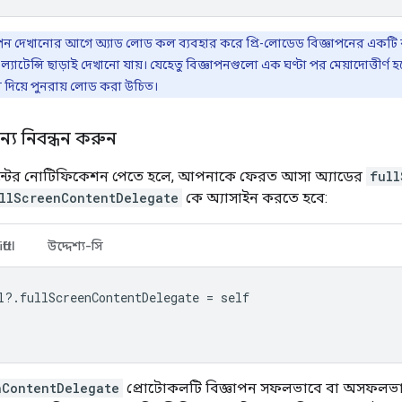
ন দেখানোর আগে অ্যাড লোড কল ব্যবহার করে প্রি-লোডেড বিজ্ঞাপনের একটি ক
াটেন্সি ছাড়াই দেখানো যায়। যেহেতু বিজ্ঞাপনগুলো এক ঘণ্টা পর মেয়াদোত্তীর্ণ হয
ন দিয়ে পুনরায় লোড করা উচিত।
্য নিবন্ধন করুন
ভেন্টের নোটিফিকেশন পেতে হলে, আপনাকে ফেরত আসা অ্যাডের
full
llScreenContentDelegate
কে অ্যাসাইন করতে হবে:
ftUI
উদ্দেশ্য-সি
l
?.
fullScreenContentDelegate
=
self
nContentDelegate
প্রোটোকলটি বিজ্ঞাপন সফলভাবে বা অসফলভাবে