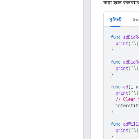
করা হলে কলব্যাক
সুইফট
Swi
func
adDidR
print
(
"
\(
}
func
adDidR
print
(
"
\(
}
func
ad
(
_
a
print
(
"
\(
// Clear 
interstit
}
func
adWill
print
(
"
\(
}