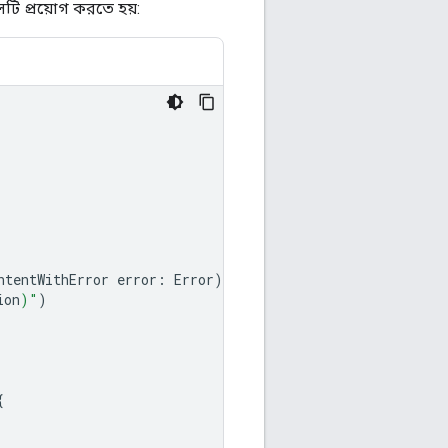
ি প্রয়োগ করতে হয়:
ntentWithError
error
:
Error
)
{
ion
)
"
)
{