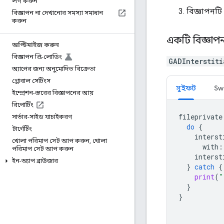
লগ করুন
বিজ্ঞাপনটি 
বিজ্ঞাপন না দেখানোর সমস্যা সমাধান
করুন
একটি বিজ্ঞা
অপ্টিমাইজ করুন
বিজ্ঞাপন প্রি-লোডিং
GADInterstiti
অ্যাপের জন্য অনুমোদিত বিক্রেতা
গ্লোবাল সেটিংস
সুইফট
Swi
ইম্প্রেশন-স্তরের বিজ্ঞাপনের আয়
রিপোর্টিং
fileprivate
সার্ভার-সাইড যাচাইকরণ
do
{
টার্গেটিং
interst
খোলা পরিমাপ সেট আপ করুন
,
খোলা
with
:
পরিমাপ সেট আপ করুন
interst
ইন-অ্যাপ ব্রাউজার
}
catch
{
print
(
"
}
}