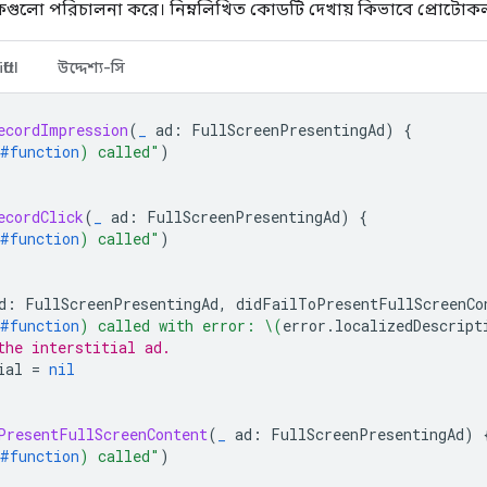
গুলো পরিচালনা করে। নিম্নলিখিত কোডটি দেখায় কিভাবে প্রোটোকলট
ftUI
উদ্দেশ্য-সি
ecordImpression
(
_
ad
:
FullScreenPresentingAd
)
{
#function
)
 called"
)
ecordClick
(
_
ad
:
FullScreenPresentingAd
)
{
#function
)
 called"
)
d
:
FullScreenPresentingAd
,
didFailToPresentFullScreenCo
#function
)
 called with error: 
\(
error
.
localizedDescript
the interstitial ad.
ial
=
nil
PresentFullScreenContent
(
_
ad
:
FullScreenPresentingAd
)
#function
)
 called"
)