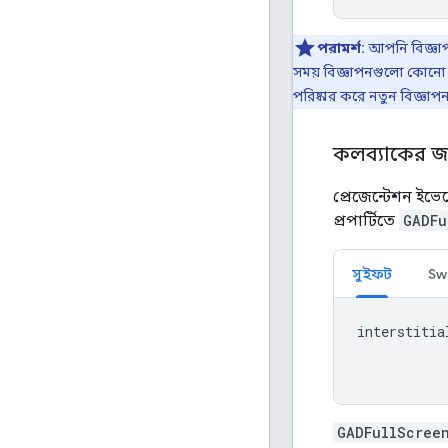
পরামর্শ:
আপনি বিজ্ঞাপ
সময় বিজ্ঞাপনগুলো কোনো ল্য
পরিষ্কার করে নতুন বিজ্ঞাপ
কলব্যাকের জন
প্রেজেন্টেশন ই
প্রপার্টিতে
GADFu
সুইফট
Swi
interstitia
GADFullScree