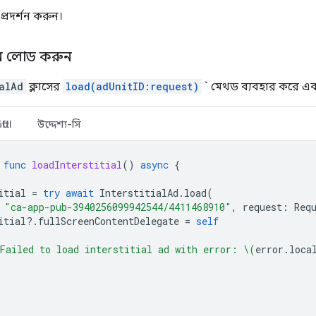
প্রদর্শন করুন।
পন লোড করুন
alAd
ক্লাসের
load(adUnitID:request)
` মেথড ব্যবহার করে এক
ftUI
উদ্দেশ্য-সি
func
loadInterstitial
()
async
{
itial
=
try
await
InterstitialAd
.
load
(
"ca-app-pub-3940256099942544/4411468910"
,
request
:
Req
itial
?.
fullScreenContentDelegate
=
self
Failed to load interstitial ad with error: 
\(
error
.
loca