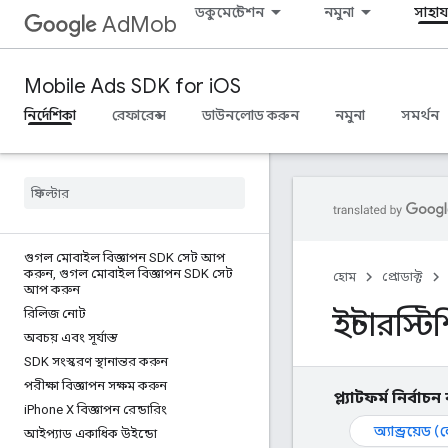
ডকুমেন্টেশন
নমুনা
সাহায্
AdMob
Mobile Ads SDK for iOS
নির্দেশিকা
রেফারেন্স
ডাউনলোড করুন
নমুনা
সমর্থন
গুগল মোবাইল বিজ্ঞাপন SDK সেট আপ
করুন
,
গুগল মোবাইল বিজ্ঞাপন SDK সেট
হোম
প্রোডাক্ট
আপ করুন
ইন্টারস্ট
রিলিজ নোট
অবচয় এবং সূর্যাস্ত
SDK সংস্করণ স্থানান্তর করুন
পরীক্ষা বিজ্ঞাপন সক্ষম করুন
প্ল্যাটফর্ম নির্বাচ
i
Phone X বিজ্ঞাপন রেন্ডারিং
অ্যান্ড্রয়েড 
আইপ্যাড একাধিক উইন্ডো