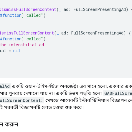
DismissFullScreenContent
(
_
ad
:
FullScreenPresentingAd
)
#function
)
 called"
)
ismissFullScreenContent
(
_
ad
:
FullScreenPresentingAd
)
{
#function
)
 called"
)
the interstitial ad.
ial
=
nil
alAd
একটি ওয়ান-টাইম-ইউজ অবজেক্ট। এর মানে হলো, একবার একটি ই
আর পুনরায় দেখানো যায় না। একটি উত্তম পদ্ধতি হলো
GADFullScr
FullScreenContent:
মেথডে আরেকটি ইন্টারস্টিশিয়াল বিজ্ঞাপন
ই পরবর্তী বিজ্ঞাপনটি লোড হওয়া শুরু করে।
র্শন করুন