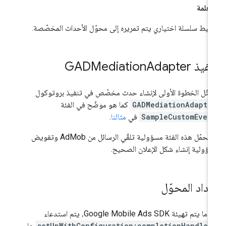
مَعلمة
يط سلسلة اختياري يتم تمريره إلى محوّل الأحداث المخصّصة.
يذ GADMediation
Adapter
مثّل الخطوة الأولى لإنشاء حدث مخصّص في تنفيذ بروتوكول
GADMediationAdapte
كما هو موضّح في الفئة
SampleCustomEven
في
مثالنا
.
وتتحمّل هذه الفئة مسؤولية تلقّي الرسائل من AdMob وتفويض
ؤولية إنشاء شكل الإعلان الصحيح.
عداد المحوّل
دما يتم تهيئة
Google Mobile Ads SDK
، يتم استدعاء
setUpWithConfiguration:completionHandler
على