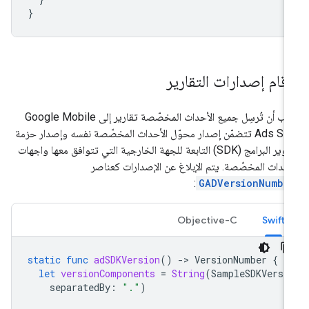
}
رقام إصدارات التقارير
ب أن تُرسِل جميع الأحداث المخصّصة تقارير إلى
Google Mobile
Ads SD
تتضمّن إصدار محوّل الأحداث المخصّصة نفسه وإصدار حزمة
تطوير البرامج (SDK) التابعة للجهة الخارجية التي تتوافق معها واجهات
أحداث المخصّصة. يتم الإبلاغ عن الإصدارات كعناصر
:
GADVersionNumbe
Objective-C
Swift
static
func
adSDKVersion
()
-
>
VersionNumber
{
let
versionComponents
=
String
(
SampleSDKVersi
separatedBy
:
"."
)