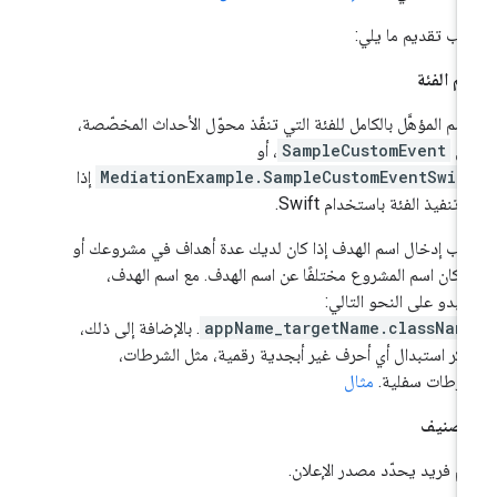
ب تقديم ما يلي:
م الفئة
اسم المؤهَّل بالكامل للفئة التي تنفّذ محوّل الأحداث المخصّصة،
ثل
SampleCustomEvent
، أو
MediationExample.SampleCustomEventSwif
إذا
 تنفيذ الفئة باستخدام Swift.
ب إدخال اسم الهدف إذا كان لديك عدة أهداف في مشروعك أو
ا كان اسم المشروع مختلفًا عن اسم الهدف. مع اسم الهدف،
بدو على النحو التالي:
appName_targetName.classNam
. بالإضافة إلى ذلك،
كَّر استبدال أي أحرف غير أبجدية رقمية، مثل الشرطات،
رطات سفلية.
مثال
تصنيف
م فريد يحدّد مصدر الإعلان.