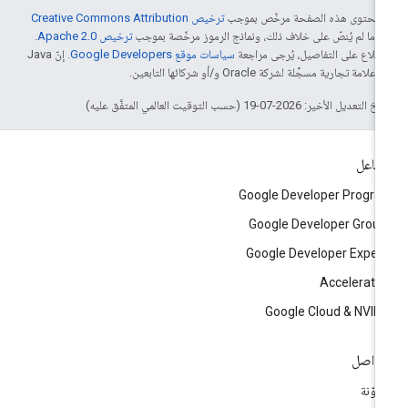
ّ محتوى هذه الصفحة مرخّص بموجب
ترخيص Creative Commons Attribution
4‏
ما لم يُنصّ على خلاف ذلك، ونماذج الرموز مرخّصة بموجب
ترخيص Apache 2.0‏
.
اطّلاع على التفاصيل، يُرجى مراجعة
سياسات موقع Google Developers‏
. إنّ Java
لامة تجارية مسجَّلة لشركة Oracle و/أو شركائها التابعين.
التعديل الأخير: 2026-07-19 (حسب التوقيت العالمي المتفَّق عليه)
تفاعل
Google Developer Progr
Google Developer Grou
Google Developer Exper
Accelerato
Google Cloud & NVID
تواصل
مدوّنة