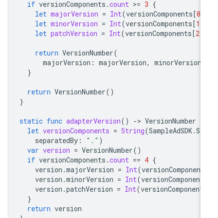
if
versionComponents
.
count
>
=
3
{
let
majorVersion
=
Int
(
versionComponents
[
0
]
let
minorVersion
=
Int
(
versionComponents
[
1
]
let
patchVersion
=
Int
(
versionComponents
[
2
]
return
VersionNumber
(
majorVersion
:
majorVersion
,
minorVersion
:
}
return
VersionNumber
()
}
static
func
adapterVersion
()
-
>
VersionNumber
{
let
versionComponents
=
String
(
SampleAdSDK
.
Sa
separatedBy
:
"."
)
var
version
=
VersionNumber
()
if
versionComponents
.
count
==
4
{
version
.
majorVersion
=
Int
(
versionComponent
version
.
minorVersion
=
Int
(
versionComponent
version
.
patchVersion
=
Int
(
versionComponent
}
return
version