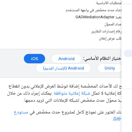
المتطلبات الأساسية
إنشاء حدث مخصّص في واجهة المستخدم
تنفيذ GADMediationAdapter
إعداد المحوّل
أرقام إصدارات التقارير
طلب عرض إعلان
اختيار النظام الأساسي:
iOS
Android
Unity
Android (الإصدار القديم)
يح لك الأحداث المخصّصة إضافة توسّط العرض الإعلاني بدون انقطاع
بكة إعلانية لا تمثّل
شبكة إعلانية متوافقة
. يمكنك إجراء ذلك من خلال
فيذ محوّل حدث مخصّص لشبكة الإعلانات التي تريد دمجها.
كنك العثور على نموذج كامل لمشروع حدث مخصّص في
مستودع
.
GitH