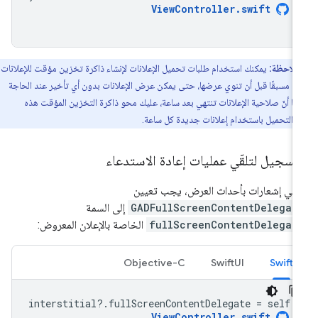
ViewController
.
swift
ملاحظة:
يمكنك استخدام طلبات تحميل الإعلانات لإنشاء ذاكرة تخزين مؤقت للإعلانات
َّلة مسبقًا قبل أن تنوي عرضها، حتى يمكن عرض الإعلانات بدون أي تأخير عند الحاجة
. بما أنّ صلاحية الإعلانات تنتهي بعد ساعة، عليك محو ذاكرة التخزين المؤقت هذه
ة التحميل باستخدام إعلانات جديدة كل ساعة.
تسجيل لتلقّي عمليات إعادة الاستدعاء
لقّي إشعارات بأحداث العرض، يجب تعيين
GADFullScreenContentDelegat
إلى السمة
fullScreenContentDelegat
الخاصة بالإعلان المعروض:
Objective-C
SwiftUI
Swift
interstitial
?.
fullScreenContentDelegate
=
self
ViewController
.
swift