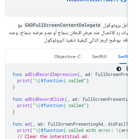
عامل بروتوكول
GADFullScreenContentDelegate
مع
ليات رد الاتصال عند عرض الإعلان بنجاح أو عدم عرضه بنجاح، وعند
لاقه. يوضّح الرمز التالي كيفية تنفيذ البروتوكول:
Objective-C
SwiftUI
Swift
func
adDidRecordImpression
(
_
ad
:
FullScreenPres
print
(
"
\(
#function
)
 called"
)
}
func
adDidRecordClick
(
_
ad
:
FullScreenPresentin
print
(
"
\(
#function
)
 called"
)
}
func
ad
(
_
ad
:
FullScreenPresentingAd
,
didFailTo
print
(
"
\(
#function
)
 called with error: 
\(
erro
// Clear the interstitial ad.