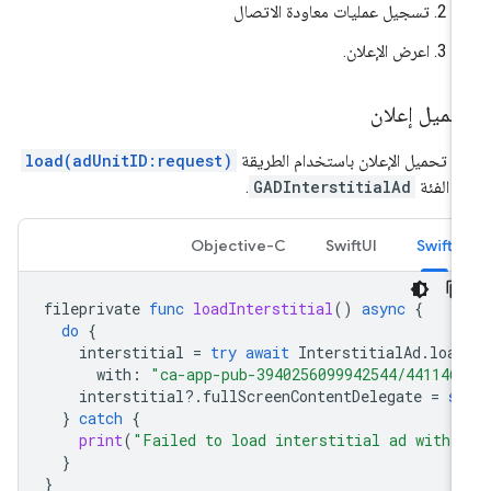
تسجيل عمليات معاودة الاتصال
اعرض الإعلان.
حميل إعلان
م تحميل الإعلان باستخدام الطريقة
load(adUnitID:request)
 الفئة
GADInterstitialAd
.
Objective-C
SwiftUI
Swift
fileprivate
func
loadInterstitial
()
async
{
do
{
interstitial
=
try
await
InterstitialAd
.
load
with
:
"ca-app-pub-3940256099942544/441146
interstitial
?.
fullScreenContentDelegate
=
s
}
catch
{
print
(
"Failed to load interstitial ad with 
}
}