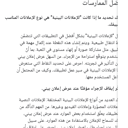
فضل الممارسات
يك تحديد ما إذا كانت "الإعلانات البينية" هي نوع الإعلانات المناسب
طبيقك.
مل "الإعلانات البينية" بشكل أفضل في التطبيقات التي تتضمّن
اط انتقال طبيعية. ويتم إنشاء هذه النقطة عند إكمال مهمة في
تطبيق، مثل مشاركة صورة أو إنهاء مستوى في اللعبة. بما أنّ
مستخدم يتوقّع استراحة من الإجراء، من السهل عرض إعلان بيني
ون التأثير في تجربته. احرص على تحديد النقاط التي ستعرض
ها الإعلانات البينية في سير عمل تطبيقك، وكيف من المحتمل أن
فاعل المستخدم معها.
كَّر إيقاف الإجراء مؤقتًا عند عرض إعلان بيني.
اك العديد من أنواع الإعلانات البينية المختلفة: الإعلانات النصية
لإعلانات المصوّرة وإعلانات الفيديو وغيرها. من المهم التأكّد من
ّ تطبيقك يعلّق استخدام بعض الموارد عند عرض إعلان بيني،
لك للسماح للإعلان بالاستفادة من هذه الموارد. على سبيل
مثال، عند إجراء طلب لعرض إعلان بيني، احرص على إيقاف أي