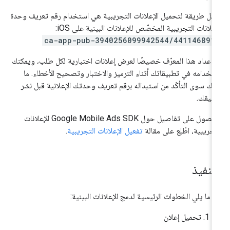
هل طريقة لتحميل الإعلانات التجريبية هي استخدام رقم تعريف وحدة
إعلانات التجريبية المخصّص للإعلانات البينية على iOS:
ca-app-pub-3940256099942544/441146891
 إعداد هذا المعرّف خصيصًا لعرض إعلانات اختبارية لكل طلب، ويمكنك
تخدامه في تطبيقاتك أثناء الترميز والاختبار وتصحيح الأخطاء. ما
يك سوى التأكّد من استبداله برقم تعريف وحدتك الإعلانية قبل نشر
بيقك.
حصول على تفاصيل حول
Google Mobile Ads SDK
الإعلانات
تجريبية، اطّلِع على مقالة
تفعيل الإعلانات التجريبية
.
لتنفيذ
 ما يلي الخطوات الرئيسية لدمج الإعلانات البينية:
تحميل إعلان