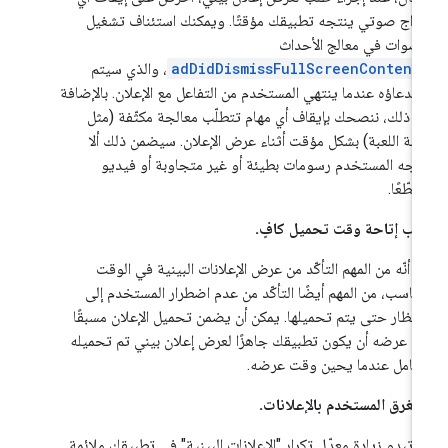
راج صوتي ينتجه تطبيقك مؤقتًا. ويمكنك استئناف تشغيل
أصوات في معالج الأحداث
adDidDismissFullScreenContent
، والذي سيتم
تدعاؤه عندما ينتهي المستخدم من التفاعل مع الإعلان. بالإضافة
ى ذلك، ننصحك بإيقاف أي مهام تتطلّب معالجة مكثّفة (مثل
قة اللعبة) بشكل مؤقت أثناء عرض الإعلان. سيضمن ذلك ألا
اجه المستخدم رسومات بطيئة أو غير متجاوبة أو فيديو
قطّعًا.
ب إتاحة وقت تحميل كافٍ.
ا أنّه من المهم التأكّد من عرض الإعلانات البينية في الوقت
مناسب، من المهم أيضًا التأكّد من عدم اضطرار المستخدم إلى
انتظار حتى يتم تحميلها. يمكن أن يضمن تحميل الإعلان مسبقًا
ل عرضه أن يكون تطبيقك جاهزًا لعرض إعلان بيني تم تحميله
لكامل عندما يحين وقت عرضه.
 تغرق المستخدم بالإعلانات.
 تبدو زيادة معدّل تكرار "الإعلانات البينية" في تطبيقك ملائمة