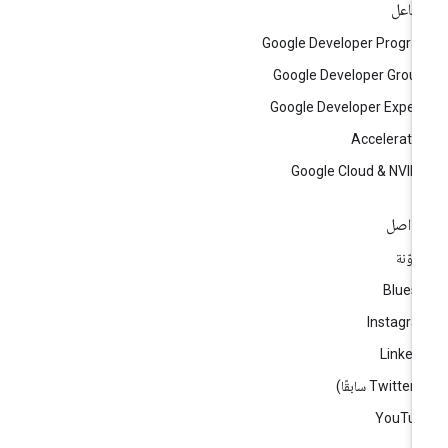
تفاعل
Google Developer Progr
Google Developer Grou
Google Developer Exper
Accelerato
Google Cloud & NVID
تواصل
مدوّنة
Blues
Instagr
Linked
ا)
YouTub