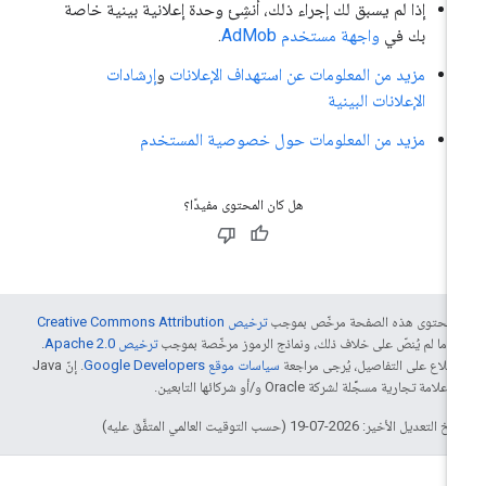
إذا لم يسبق لك إجراء ذلك، أنشِئ وحدة إعلانية بينية خاصة
بك في
واجهة مستخدم AdMob
.
مزيد من المعلومات عن استهداف الإعلانات
و
إرشادات
الإعلانات البينية
مزيد من المعلومات حول خصوصية المستخدم
هل كان المحتوى مفيدًا؟
ّ محتوى هذه الصفحة مرخّص بموجب
ترخيص Creative Commons Attribution
4‏
ما لم يُنصّ على خلاف ذلك، ونماذج الرموز مرخّصة بموجب
ترخيص Apache 2.0‏
.
اطّلاع على التفاصيل، يُرجى مراجعة
سياسات موقع Google Developers‏
. إنّ Java
لامة تجارية مسجَّلة لشركة Oracle و/أو شركائها التابعين.
التعديل الأخير: 2026-07-19 (حسب التوقيت العالمي المتفَّق عليه)