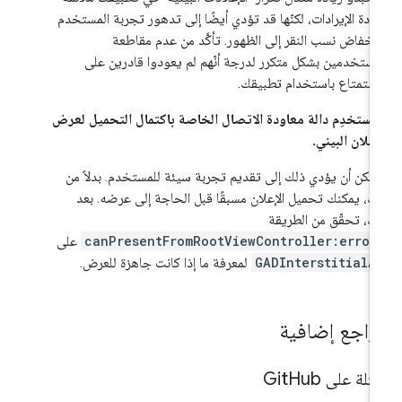
يادة الإيرادات، لكنّها قد تؤدي أيضًا إلى تدهور تجربة المستخدم
نخفاض نسب النقر إلى الظهور. تأكَّد من عدم مقاطعة
مستخدمين بشكل متكرر لدرجة أنّهم لم يعودوا قادرين على
استمتاع باستخدام تطبيقك.
 تستخدِم دالة معاودة الاتصال الخاصة باكتمال التحميل لعرض
إعلان البيني.
مكن أن يؤدي ذلك إلى تقديم تجربة سيئة للمستخدم. بدلاً من
ك، يمكنك تحميل الإعلان مسبقًا قبل الحاجة إلى عرضه. بعد
ك، تحقّق من الطريقة
canPresentFromRootViewController:error
على
GADInterstitialA
لمعرفة ما إذا كانت جاهزة للعرض.
راجع إضافية
ثلة على Git
Hub