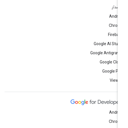
إصدار
Andro
Chrom
Fireba
Google AI Stud
Google Antigravi
Google Clo
Google Pl
View a
Andro
Chrom