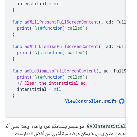
interstitial
=
nil
}
func
adWillPresentFullScreenContent
(
_
ad
:
FullS
print
(
"
\(
#function
)
 called"
)
}
func
adWillDismissFullScreenContent
(
_
ad
:
FullS
print
(
"
\(
#function
)
 called"
)
}
func
adDidDismissFullScreenContent
(
_
ad
:
FullSc
print
(
"
\(
#function
)
 called"
)
// Clear the interstitial ad.
interstitial
=
nil
}
ViewController
.
swift
GADInterstitialA
هو عنصر يُستخدَم لمرة واحدة. وهذا يعني أنّه
د عرض إعلان بيني، لا يمكن عرضه مرة أخرى. من أفضل الممارسات