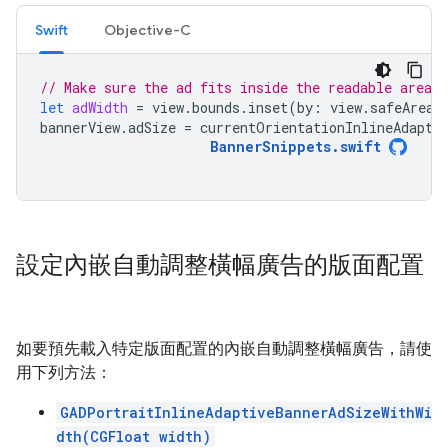
Swift
Objective-C
// Make sure the ad fits inside the readable area.
let
adWidth
=
view
.
bounds
.
inset
(
by
:
view
.
safeAreaI
bannerView
.
adSize
=
currentOrientationInlineAdapti
BannerSnippets
.
swift
設定內嵌自動調整橫幅廣告的版面配置
如要預先載入特定版面配置的內嵌自動調整橫幅廣告，請使
用下列方法：
GADPortraitInlineAdaptiveBannerAdSizeWithWi
dth(CGFloat width)