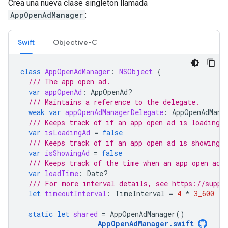
Crea una nueva clase singleton llamada
AppOpenAdManager
:
Swift
Objective-C
class
AppOpenAdManager
:
NSObject
{
/// The app open ad.
var
appOpenAd
:
AppOpenAd
?
/// Maintains a reference to the delegate.
weak
var
appOpenAdManagerDelegate
:
AppOpenAdMana
/// Keeps track of if an app open ad is loading.
var
isLoadingAd
=
false
/// Keeps track of if an app open ad is showing.
var
isShowingAd
=
false
/// Keeps track of the time when an app open ad 
var
loadTime
:
Date
?
/// For more interval details, see https://suppo
let
timeoutInterval
:
TimeInterval
=
4
*
3_600
static
let
shared
=
AppOpenAdManager
()
AppOpenAdManager
.
swift