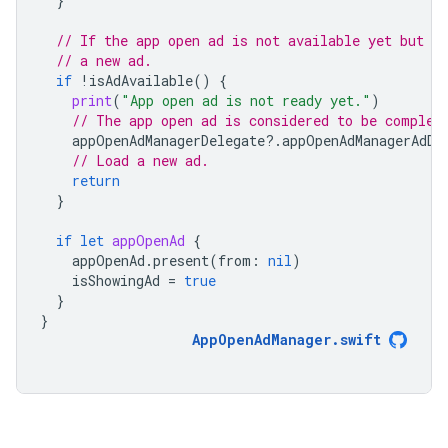
}
// If the app open ad is not available yet but is
// a new ad.
if
!
isAdAvailable
()
{
print
(
"App open ad is not ready yet."
)
// The app open ad is considered to be complet
appOpenAdManagerDelegate
?.
appOpenAdManagerAdDi
// Load a new ad.
return
}
if
let
appOpenAd
{
appOpenAd
.
present
(
from
:
nil
)
isShowingAd
=
true
}
}
AppOpenAdManager
.
swift