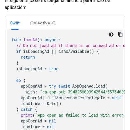
El siguiente paso es cargar un anuncio para inicio de
aplicación:
Swift
Objective-C
func
loadAd
()
async
{
// Do not load ad if there is an unused ad or one
if
isLoadingAd
||
isAdAvailable
()
{
return
}
isLoadingAd
=
true
do
{
appOpenAd
=
try
await
AppOpenAd
.
load
(
with
:
"ca-app-pub-3940256099942544/557546302
appOpenAd
?.
fullScreenContentDelegate
=
self
loadTime
=
Date
()
}
catch
{
print
(
"App open ad failed to load with error: 
appOpenAd
=
nil
loadTime
=
nil