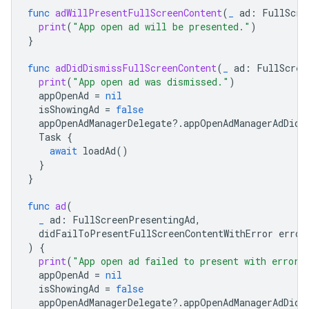
func
adWillPresentFullScreenContent
(
_
ad
:
FullScre
print
(
"App open ad will be presented."
)
}
func
adDidDismissFullScreenContent
(
_
ad
:
FullScree
print
(
"App open ad was dismissed."
)
appOpenAd
=
nil
isShowingAd
=
false
appOpenAdManagerDelegate
?.
appOpenAdManagerAdDidC
Task
{
await
loadAd
()
}
}
func
ad
(
_
ad
:
FullScreenPresentingAd
,
didFailToPresentFullScreenContentWithError
error
)
{
print
(
"App open ad failed to present with error:
appOpenAd
=
nil
isShowingAd
=
false
appOpenAdManagerDelegate
?.
appOpenAdManagerAdDidC