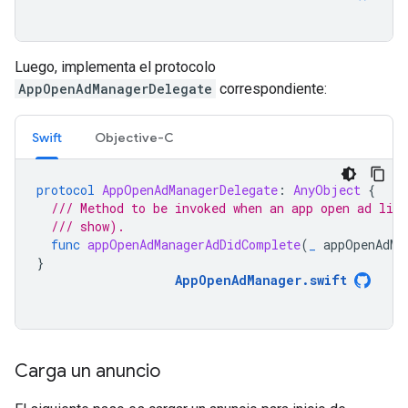
Luego, implementa el protocolo
AppOpenAdManagerDelegate
correspondiente:
Swift
Objective-C
protocol
AppOpenAdManagerDelegate
:
AnyObject
{
/// Method to be invoked when an app open ad lif
/// show).
func
appOpenAdManagerAdDidComplete
(
_
appOpenAdMa
}
AppOpenAdManager
.
swift
Carga un anuncio