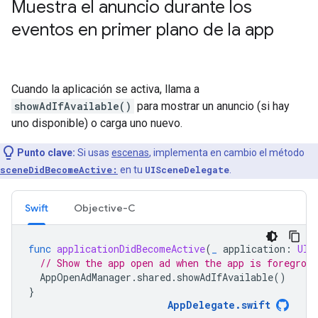
Muestra el anuncio durante los
eventos en primer plano de la app
Cuando la aplicación se activa, llama a
showAdIfAvailable()
para mostrar un anuncio (si hay
uno disponible) o carga uno nuevo.
Punto clave:
Si usas
escenas
, implementa en cambio el método
sceneDidBecomeActive:
en tu
UISceneDelegate
.
Swift
Objective-C
func
applicationDidBecomeActive
(
_
application
:
UIA
// Show the app open ad when the app is foregroun
AppOpenAdManager
.
shared
.
showAdIfAvailable
()
}
AppDelegate
.
swift