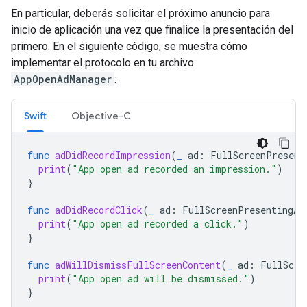
En particular, deberás solicitar el próximo anuncio para
inicio de aplicación una vez que finalice la presentación del
primero. En el siguiente código, se muestra cómo
implementar el protocolo en tu archivo
AppOpenAdManager
:
Swift
Objective-C
func
adDidRecordImpression
(
_
ad
:
FullScreenPresent
print
(
"App open ad recorded an impression."
)
}
func
adDidRecordClick
(
_
ad
:
FullScreenPresentingAd
print
(
"App open ad recorded a click."
)
}
func
adWillDismissFullScreenContent
(
_
ad
:
FullScre
print
(
"App open ad will be dismissed."
)
}