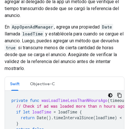
agregar al delegado de la app un método que verifique el
tiempo transcurrido desde que se cargó la referencia del
anuncio.
En
AppOpenAdManager
, agrega una propiedad
Date
llamada
loadTime
y establécela para cuando se cargue el
anuncio. Luego, puedes agregar un método que devuelva
true
si transcurre menos de cierta cantidad de horas
desde que se carga el anuncio. Asegúrate de verificar la
validez de la referencia del anuncio antes de intentar
mostrarlo.
Swift
Objective-C
private
func
wasLoadTimeLessThanNHoursAgo
(
timeoutI
// Check if ad was loaded more than n hours ago.
if
let
loadTime
=
loadTime
{
return
Date
().
timeIntervalSince
(
loadTime
)
 < 
ti
}