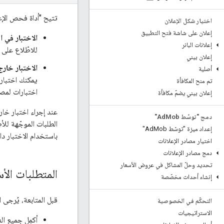
تتيح "أداة فحص الإعلا
اختيار شكل الإعلان
إعلان على شاشة فتح التطبيق
الاختبار في ا
إعلانات البانر
للاطّلاع على 
إعلان بيني
الاختبار خارج
أصلية
يمكنك اختبار 
تم منح المكافأة
اختبارات لمصد
إعلان بيني يضمّ مكافأة
عند إجراء اختبار خا
دمج "توسّط Ad
Mob"
الطلبات الموجّهة لل
إعداد ميزة "توسّط Ad
Mob"
باستخدام الاختبار 
اختيار مصادر الإعلانات
دمج مصادر الإعلانات
تحديد وحلّ المشاكل في عروض الأسعار
المتطلبات الأ
إنشاء أحداث مخصّصة
قبل المتابعة، يُرجى ا
التحكّم في الخصوصية
الاستراتيجيات
أكمِل جميع ا