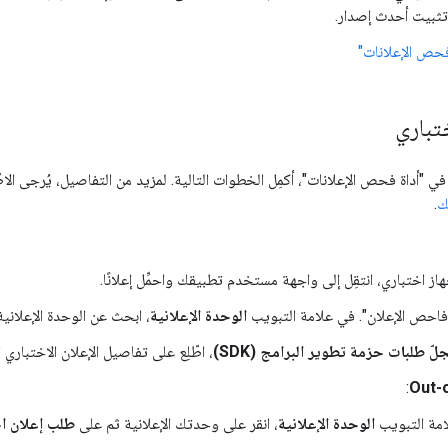
ثبيت أحدث إصدار.
فحص الإعلانات"
تباري
ي "أداة فحص الإعلانات"، أكمِل الخطوات التالية. لمزيد من التفاصيل، يُرجى الا
ك
.
از اختباري، انتقِل إلى واجهة مستخدم تطبيقك واحمِّل إعلانًا.
فاحص الإعلان". في علامة التبويب
الوحدة الإعلانية
، ابحث عن الوحدة الإعلانية 
ّ طلبات حزمة تطوير البرامج (SDK)
، اطّلِع على تفاصيل الإعلان الاختباري 
:
Out-
مة التبويب
الوحدة الإعلانية
، انقر على وحدتك الإعلانية ثم على
طلب إعلان اخ