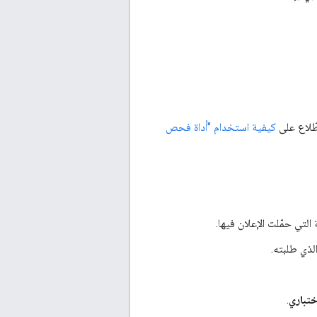
طّلاع على
كيفية استخدام "أداة فحص
التي حمّلت الإعلان فيها.
الذي طلبته.
تباري
.