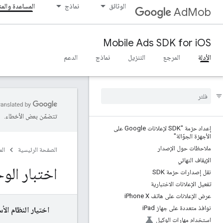
الوثائق
نماذج
المساعدة والم
AdMob
Mobile Ads SDK for iOS
الأدلة
المرجع
التنزيل
نماذج
الدعم
تتضمّن بعض الأخطاء.
إعداد حزمة "SDK لإعلانات Google على
الأجهزة الجوّالة"
ملاحظات حول الإصدار
الصفحة الرئيسية
ال
الإيقاف النهائي
اختبار الو
نقل إصدارات حزمة SDK
تفعيل الإعلانات الاختبارية
عرض الإعلانات على هاتف i
Phone X
نوافذ متعددة على جهاز i
Pad
اختيار النظام الأ
استخدام مهارات الوكيل