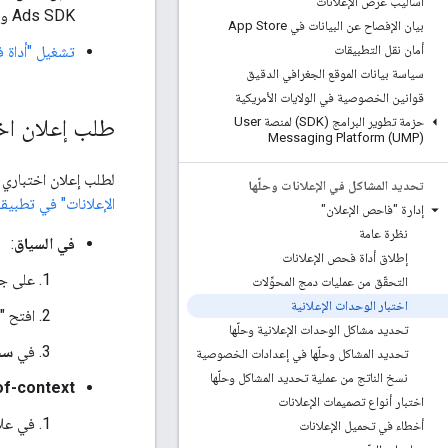
أساليب عرض الإعلانات
Ads SDK
وت
بيان الإفصاح عن البيانات في App Store
تشغيل "أداة 
أمان نقل التطبيقات
سياسة بيانات الموقع الجغرافي الدقيق
قوانين الخصوصية في الولايات الأمريكية
طلب إعلان اخ
حزمة تطوير البرامج (SDK) لمنصة User
Messaging Platform (UMP)
لطلب إعلان اختباري ف
تحديد المشاكل في الإعلانات وحلّها
الإعلانات" في تطبيق
إدارة "فاحص الإعلان"
نظرة عامة
في السياق
:
إطلاق أداة فحص الإعلانات
على جه
التحقّق من عمليات دمج المحوِّلات
اختبار الوحدات الإعلانية
افتح "
تحديد مشاكل الوحدات الإعلانية وحلّها
في
سجل
تحديد المشاكل وحلّها في إعدادات الخصوصية
نسخ الناتج من عملية تحديد المشاكل وحلّها
of-context
اختبار أنواع تصميمات الإعلانات
في علا
أخطاء في تحميل الإعلانات