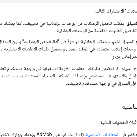
نات" الاختبارات التالية:
لسياق
: يمكنك تحميل الإعلانات من الوحدات الإعلانية في تطبيقك، كما يمكنك فت
تفاصيل الطلبات المقدَّمة من الوحدات الإعلانية.
 السياق
: اختبِر وحدتك الإعلانية مباشرةً في "أداة فحص الإعلانات" بدون الان
وحدات إعلانية متعدّدة في الوقت نفسه، وتحميل طلبات الإعلانات الاختبارية و
ر إعلان فردي.
رج السياق، لا تتضمّن طلباتك المَعلمات اللازمة لتشغيلها في واجهة مستخدم تطب
أطفال والاستهداف المخصّص وإضافات الشبكة والأحجام المختلفة. بسبب القيود
داخل السياق في واجهة مستخدم تطبيقك.
ساسية
تّباع الخطوات التالية:
لعناصر في
المتطلبات الأساسية
لإنشاء حساب على AdMob وإعداد جهازك الاختباري وإعداد