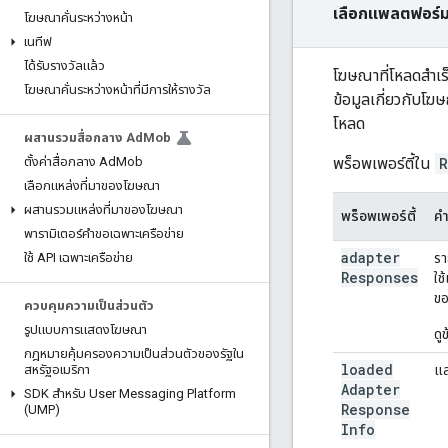
เลือกแพลตฟอร์ม
โฆษณาคั่นระหว่างหน้า
เนทีฟ
ได้รับรางวัลแล้ว
โฆษณาที่โหลดสำเร
โฆษณาคั่นระหว่างหน้าที่มีการให้รางวัล
ข้อมูลเกี่ยวกับโ
โหลด
ผสานรวมสื่อกลาง Ad
Mob
พร็อพเพอร์ตี้ใน
R
ตั้งค่าสื่อกลาง Ad
Mob
เลือกแหล่งที่มาของโฆษณา
ผสานรวมแหล่งที่มาของโฆษณา
พร็อพเพอร์ตี้
คำ
พารามิเตอร์คําขอเฉพาะเครือข่าย
adapter
ร
ใช้ API เฉพาะเครือข่าย
Responses
ใช
ขอ
ควบคุมความเป็นส่วนตัว
รูปแบบการแสดงโฆษณา
ดูข
กฎหมายคุ้มครองความเป็นส่วนตัวของรัฐใน
loaded
แ
สหรัฐอเมริกา
Adapter
SDK สำหรับ User Messaging Platform
Response
(UMP)
Info