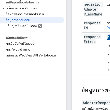
แก้ปัญหาเกี่ยวกับโฆษณา
mediation
แส
เครื่องมือตรวจสอบโฆษณา
Adapter
Class
Name
ข้อผิดพลาดในการโหลดโฆษณา
ข้อมูลการตอบกลับ
response
ตั
แก้ปัญหาโฆษณาไม่แสดง
Id
โ
response
เพิ่มประสิทธิภาพ
Extras
การยืนยันฝั่งเซิร์ฟเวอร์
แส
การกำหนดเป้าหมาย
ผสานรวม Web
View API สำหรับโฆษณา
ข้อมูลการ
AdapterRespo
แก้ไขข้อบกพร่อง