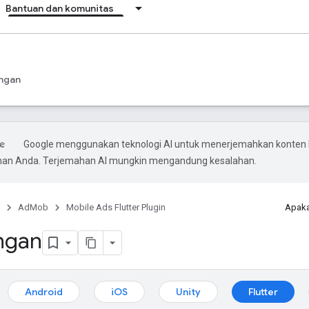
Bantuan dan komunitas
ngan
Google menggunakan teknologi AI untuk menerjemahkan konten 
ihan Anda. Terjemahan AI mungkin mengandung kesalahan.
AdMob
Mobile Ads Flutter Plugin
Apaka
ingan
Android
iOS
Unity
Flutter