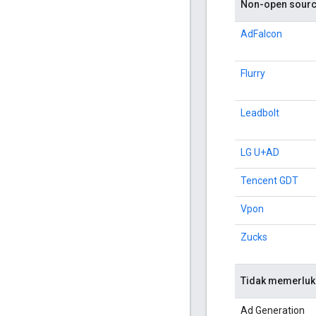
Non-open source
AdFalcon
Flurry
Leadbolt
LG U+AD
Tencent GDT
Vpon
Zucks
Tidak memerluka
Ad Generation