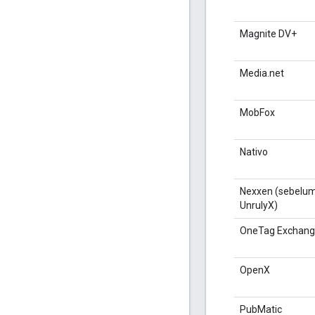
Magnite DV+
Media.net
MobFox
Nativo
Nexxen (sebelu
UnrulyX)
OneTag Exchan
OpenX
PubMatic