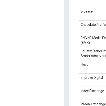
Bidease
Chocolate Platf
ENGINE Media E
(EMX)
Equativ (sebelu
Smart Adserver)
Fluct
Improve Digital
Index Exchange
InMobi Exchange