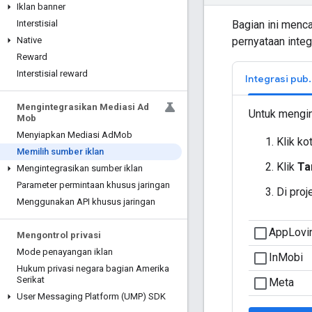
Iklan banner
Bagian ini menca
Interstisial
pernyataan integ
Native
Reward
Interstisial reward
Integrasi pub
Mengintegrasikan Mediasi Ad
Untuk mengin
Mob
Menyiapkan Mediasi Ad
Mob
Klik ko
Memilih sumber iklan
Klik
Ta
Mengintegrasikan sumber iklan
Parameter permintaan khusus jaringan
Di proj
Menggunakan API khusus jaringan
Mengontrol privasi
Mode penayangan iklan
Hukum privasi negara bagian Amerika
Serikat
User Messaging Platform (UMP) SDK