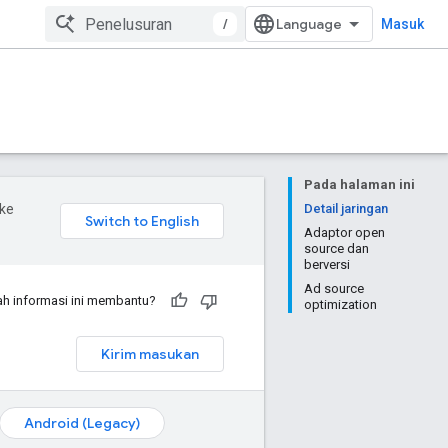
/
Masuk
Pada halaman ini
ke
Detail jaringan
Adaptor open
source dan
berversi
Ad source
h informasi ini membantu?
optimization
Kirim masukan
Android (Legacy)