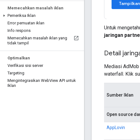
Memecahkan masalah iklan
Pemeriksa Iklan
Error pemuatan iklan
Untuk mengetahu
Info respons
jaringan partne
Memecahkan masalah iklan yang
tidak tampil
Detail jaring
Optimalkan
Verifikasi sisi server
Mediasi AdMob 
Targeting
waterfall. Klik 
Mengintegrasikan Web
View API untuk
Iklan
Sumber Iklan
Open source dan
AppLovin