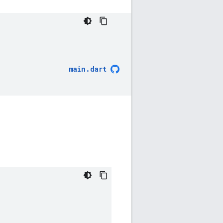
main
.
dart