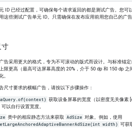
元 ID 已经过配置，可确保每个请求返回的都是测试广告。您可
用这些测试广告单元 ID。只需确保在发布应用前用您自己的广告单
尺寸
广告采用更大的格式，专为不可滚动的版式而设计。与标准锚定
限更高（最高可达屏幕高度的 20%，介于 50 dp 和 150 d
化。
告尺寸要求的横幅广告，请按以下步骤操作：
aQuery.of(context)
获取设备屏幕的宽度（以密度无关像素 [d
，可以自行设置宽度。
ize
类中的相应静态方法来获取
AdSize
对象。例如，使用
etLargeAnchoredAdaptiveBannerAdSize(int width)
可获