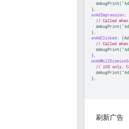
debugPrint
(
"Ad
},
onAdImpression:
// Called when
debugPrint
(
"Ad
},
onAdClicked:
(
Ad
// Called when
debugPrint
(
"Ad
},
onAdWillDismissS
// iOS only. C
debugPrint
(
"Ad
},
刷新广告