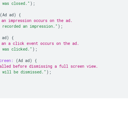
 was closed."
);
(
Ad
ad
)
{
 an impression occurs on the ad.
 recorded an impression."
);
ad
)
{
 an a click event occurs on the ad.
 was clicked."
);
creen:
(
Ad
ad
)
{
alled before dismissing a full screen view.
 will be dismissed."
);