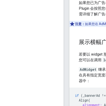
如果您已为广告
Plugin
会按照您
需详细了解广告
注意：
如果您在 A
展示横幅
若要以 widget
您可以在调用
l
AdWidget
继承自
在具有指定宽度
器中：
if
(
_bannerAd
!=
Align
(
alignment:
A