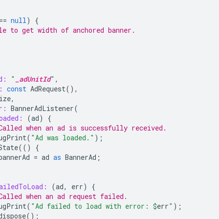
==
null
)
{
le to get width of anchored banner.
d:
"
_adUnitId
"
,
:
const
AdRequest
(),
ize
,
r:
BannerAdListener
(
oaded:
(
ad
)
{
Called when an ad is successfully received.
ugPrint
(
"Ad was loaded."
);
State
(()
{
bannerAd
=
ad
as
BannerAd
;
ailedToLoad:
(
ad
,
err
)
{
Called when an ad request failed.
ugPrint
(
"Ad failed to load with error: 
$
err
"
);
dispose
();