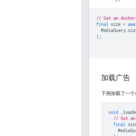
// Get an Anchor
final
size
=
awa
MediaQuery
.
siz
);
加载广告
下例加载了一个
void
_loadA
// Get an
final
siz
MediaQu