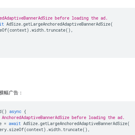
edAdaptiveBannerAdSize before loading the ad.
it
AdSize
.
getLargeAnchoredAdaptiveBannerAdSize
(
eOf
(
context
).
width
.
truncate
(),
横幅广告：
d
()
async
{
 AnchoredAdaptiveBannerAdSize before loading the ad.
e
=
await
AdSize
.
getLargeAnchoredAdaptiveBannerAdSize
(
ery
.
sizeOf
(
context
).
width
.
truncate
(),