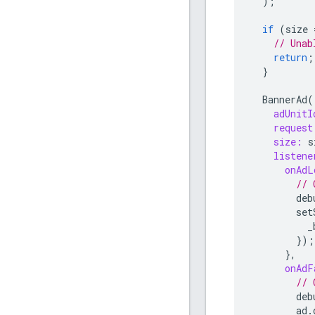
);
if
(
size
// Unab
return
;
}
BannerAd
(
adUnitI
request
size:
s
listene
onAdL
// 
deb
set
_
});
},
onAdF
// 
deb
ad
.