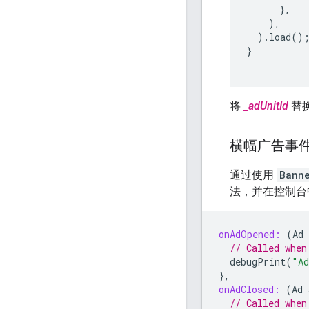
},
),
).
load
()
}
将
_adUnitId
替换
横幅广告事
通过使用
Bann
法，并在控制台
onAdOpened:
(
Ad
// Called when
debugPrint
(
"Ad
},
onAdClosed:
(
Ad
// Called when