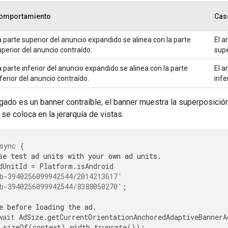
omportamiento
Cas
a parte superior del anuncio expandido se alinea con la parte
El a
uperior del anuncio contraído.
supe
a parte inferior del anuncio expandido se alinea con la parte
El a
nferior del anuncio contraído.
infe
rgado es un banner contraíble, el banner muestra la superposici
e coloca en la jerarquía de vistas.
sync
{
se test ad units with your own ad units.
dUnitId
=
Platform
.
isAndroid
b-3940256099942544/2014213617'
b-3940256099942544/8388050270'
;
e before loading the ad.
wait
AdSize
.
getCurrentOrientationAnchoredAdaptiveBannerA
.
sizeOf
(
context
).
width
.
truncate
());