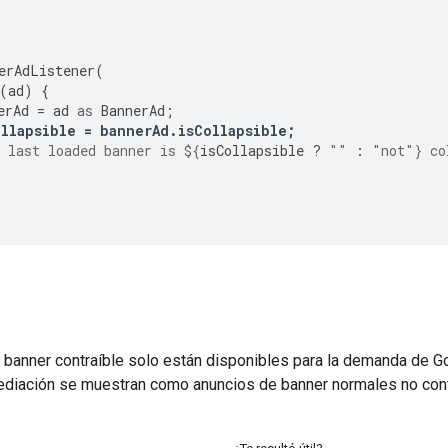
erAdListener
(
(
ad
)
{
erAd
=
ad
as
BannerAd
;
ollapsible
=
bannerAd
.
isCollapsible
;
 last loaded banner is 
${
isCollapsible
?
""
:
"not"
}
 co
 banner contraíble solo están disponibles para la demanda de G
mediación se muestran como anuncios de banner normales no cont