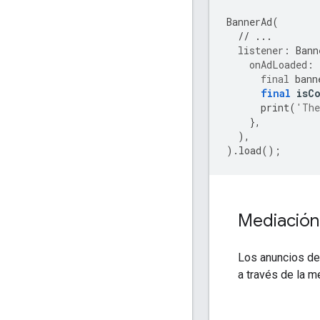
BannerAd
(
// ...
listener:
Bann
onAdLoaded:
final
bann
final
isC
print
(
'The
},
),
).
load
();
Mediación
Los anuncios de
a través de la 