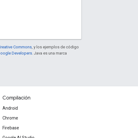
e Creative Commons
, y los ejemplos de código
 Google Developers
. Java es una marca
Compilación
Android
Chrome
Firebase
Google AI Studio