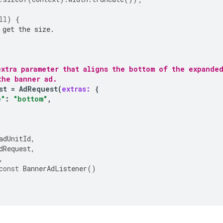
ll
)
{
 get the size.
extra parameter that aligns the bottom of the expande
the banner ad.
st
=
AdRequest
(
extras:
{
e"
:
"bottom"
,
adUnitId
,
dRequest
,
,
const
BannerAdListener
()