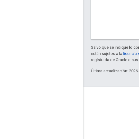
Salvo que se indique lo con
están sujetos a la
licencia
registrada de Oracle o sus 
Última actualización: 2026
Interactúa
Google Developer Program
Google Developer Groups
Google Developer Experts
Accelerators