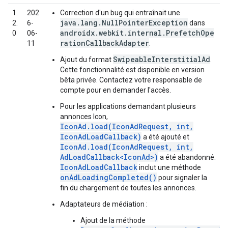
1.
202
Correction d'un bug qui entraînait une
java.lang.NullPointerException
2.
6-
dans
androidx.webkit.internal.PrefetchOpe
0
06-
rationCallbackAdapter
11
.
SwipeableInterstitialAd
Ajout du format
.
Cette fonctionnalité est disponible en version
bêta privée. Contactez votre responsable de
compte pour en demander l'accès.
Pour les applications demandant plusieurs
annonces Icon,
IconAd.load(IconAdRequest, int,
IconAdLoadCallback)
a été ajouté et
IconAd.load(IconAdRequest, int,
AdLoadCallback<IconAd>)
a été abandonné.
IconAdLoadCallback
inclut une méthode
onAdLoadingCompleted()
pour signaler la
fin du chargement de toutes les annonces.
Adaptateurs de médiation :
Ajout de la méthode