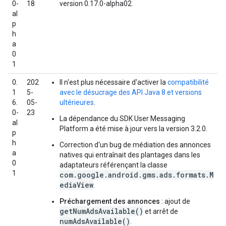
0-
18
version 0.17.0-alpha02.
al
p
h
a
0
1
0.
202
Il n'est plus nécessaire d'activer la
compatibilité
1
5-
avec le désucrage des API Java 8 et versions
6.
05-
ultérieures
.
0-
23
La dépendance du SDK User Messaging
al
Platform a été mise à jour vers la version 3.2.0.
p
h
Correction d'un bug de médiation des annonces
a
natives qui entraînait des plantages dans les
0
adaptateurs référençant la classe
1
com.google.android.gms.ads.formats.M
ediaView
.
Préchargement des annonces
: ajout de
getNumAdsAvailable()
et arrêt de
numAdsAvailable()
.