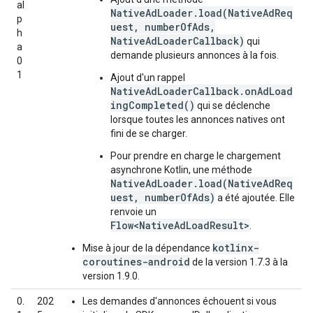
al
NativeAdLoader.load(NativeAdReq
p
uest, numberOfAds,
h
NativeAdLoaderCallback)
qui
a
demande plusieurs annonces à la fois.
0
1
Ajout d'un rappel
NativeAdLoaderCallback.onAdLoad
ingCompleted()
qui se déclenche
lorsque toutes les annonces natives ont
fini de se charger.
Pour prendre en charge le chargement
asynchrone Kotlin, une méthode
NativeAdLoader.load(NativeAdReq
uest, numberOfAds)
a été ajoutée. Elle
renvoie un
Flow<NativeAdLoadResult>
.
kotlinx-
Mise à jour de la dépendance
coroutines-android
de la version 1.7.3 à la
version 1.9.0.
0.
202
Les demandes d'annonces échouent si vous