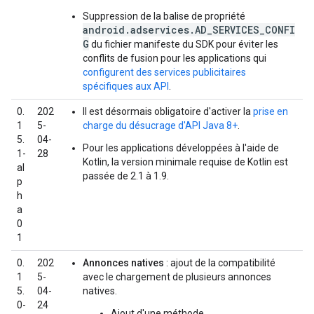
Suppression de la balise de propriété
android.adservices.AD_SERVICES_CONFI
G
du fichier manifeste du SDK pour éviter les
conflits de fusion pour les applications qui
configurent des services publicitaires
spécifiques aux API
.
0.
202
Il est désormais obligatoire d'activer la
prise en
1
5-
charge du désucrage d'API Java 8+
.
5.
04-
Pour les applications développées à l'aide de
1-
28
Kotlin, la version minimale requise de Kotlin est
al
passée de 2.1 à 1.9.
p
h
a
0
1
0.
202
Annonces natives
: ajout de la compatibilité
1
5-
avec le chargement de plusieurs annonces
5.
04-
natives.
0-
24
Ajout d'une méthode