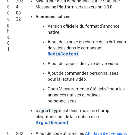
0.
202
Mise à jour de la dépendance sur le SDK User
8.
4-
Messaging Platform vers la version 3.0.0.
0-
08-
Annonces natives
:
al
22
p
Version officielle du format d'annonce
h
native.
a
Ajout de la prise en charge de la diffusion
0
de vidéos dans le composant
1
MediaContent
.
Ajout de rappels de cycle de vie vidéo.
Ajout de commandes personnalisées
pour la lecture vidéo.
Open Measurement a été activé pour les
annonces natives et natives
personnalisées.
signalType
est désormais un champ
obligatoire lors de la création d'un
SignalRequest
.
0.
202
Ajout de code utilisant les
API Java 8 et versions