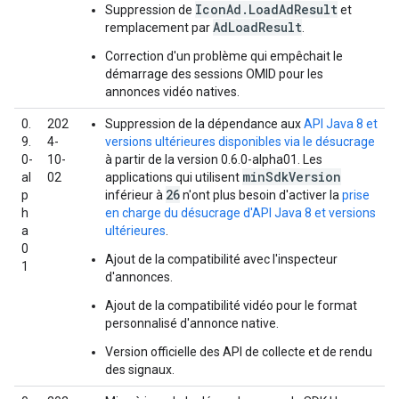
IconAd.LoadAdResult
Suppression de
et
AdLoadResult
remplacement par
.
Correction d'un problème qui empêchait le
démarrage des sessions OMID pour les
annonces vidéo natives.
0.
202
Suppression de la dépendance aux
API Java 8 et
9.
4-
versions ultérieures disponibles via le désucrage
0-
10-
à partir de la version 0.6.0-alpha01. Les
minSdkVersion
al
02
applications qui utilisent
26
p
inférieur à
n'ont plus besoin d'activer la
prise
h
en charge du désucrage d'API Java 8 et versions
a
ultérieures
.
0
Ajout de la compatibilité avec l'inspecteur
1
d'annonces.
Ajout de la compatibilité vidéo pour le format
personnalisé d'annonce native.
Version officielle des API de collecte et de rendu
des signaux.