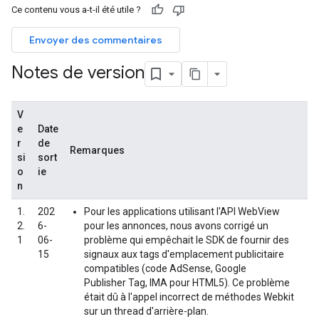
Ce contenu vous a-t-il été utile ?
Envoyer des commentaires
Notes de version
V
e
Date
r
de
Remarques
si
sort
o
ie
n
1.
202
Pour les applications utilisant l'API WebView
2.
6-
pour les annonces, nous avons corrigé un
1
06-
problème qui empêchait le SDK de fournir des
15
signaux aux tags d'emplacement publicitaire
compatibles (code AdSense, Google
Publisher Tag, IMA pour HTML5). Ce problème
était dû à l'appel incorrect de méthodes Webkit
sur un thread d'arrière-plan.