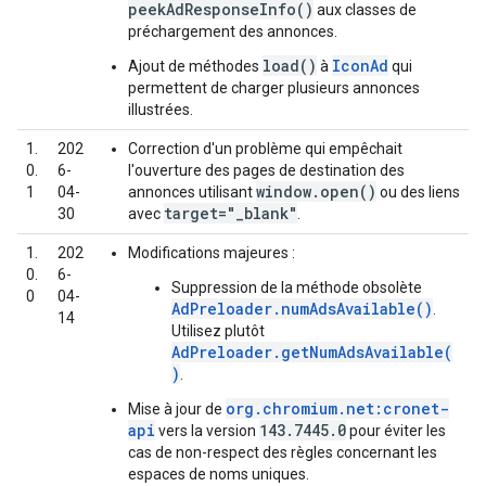
peekAdResponseInfo()
aux classes de
préchargement des annonces.
load()
IconAd
Ajout de méthodes
à
qui
permettent de charger plusieurs annonces
illustrées.
1.
202
Correction d'un problème qui empêchait
0.
6-
l'ouverture des pages de destination des
window.open()
1
04-
annonces utilisant
ou des liens
target="_blank"
30
avec
.
1.
202
Modifications majeures :
0.
6-
Suppression de la méthode obsolète
0
04-
AdPreloader.numAdsAvailable()
.
14
Utilisez plutôt
AdPreloader.getNumAdsAvailable(
)
.
org.chromium.net:cronet-
Mise à jour de
api
143.7445.0
vers la version
pour éviter les
cas de non-respect des règles concernant les
espaces de noms uniques.