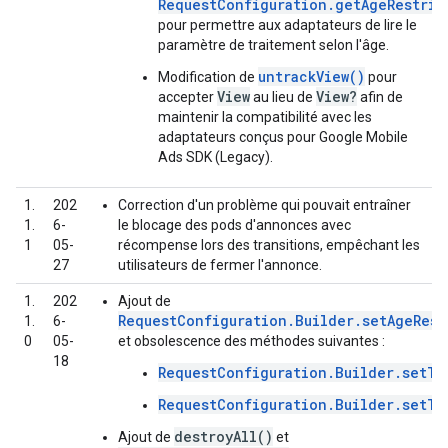
RequestConfiguration.getAgeRestric
pour permettre aux adaptateurs de lire le
paramètre de traitement selon l'âge.
untrackView()
Modification de
pour
View
View?
accepter
au lieu de
afin de
maintenir la compatibilité avec les
adaptateurs conçus pour
Google Mobile
Ads SDK (Legacy)
.
1.
202
Correction d'un problème qui pouvait entraîner
1.
6-
le blocage des pods d'annonces avec
1
05-
récompense lors des transitions, empêchant les
27
utilisateurs de fermer l'annonce.
1.
202
Ajout de
RequestConfiguration.Builder.setAgeRest
1.
6-
0
05-
et obsolescence des méthodes suivantes :
18
RequestConfiguration.Builder.setTa
RequestConfiguration.Builder.setTa
destroyAll()
Ajout de
et