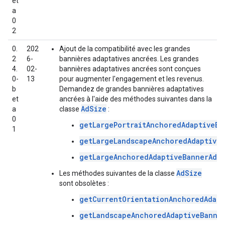
et
a
0
2
0.
202
Ajout de la compatibilité avec les grandes
2
6-
bannières adaptatives ancrées. Les grandes
4.
02-
bannières adaptatives ancrées sont conçues
0-
13
pour augmenter l'engagement et les revenus.
b
Demandez de grandes bannières adaptatives
et
ancrées à l'aide des méthodes suivantes dans la
AdSize
a
classe
:
0
getLargePortraitAnchoredAdaptiveBa
1
getLargeLandscapeAnchoredAdaptive
getLargeAnchoredAdaptiveBannerAdSi
AdSize
Les méthodes suivantes de la classe
sont obsolètes :
getCurrentOrientationAnchoredAdapt
getLandscapeAnchoredAdaptiveBanne