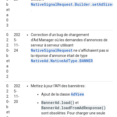
NativeSignalRequest.Builder.setAdSize()
b
et
.
a
0
3
0.
202
Correction d'un bug de chargement
2
5-
d'Ad Manager où les demandes d'annonces de
2.
11-
serveur à serveur utilisant
NativeSignalRequest
0-
24
ne s'affichaient pas si
b
la réponse d'annonce était de type
NativeAd.NativeAdType.BANNER
et
.
a
0
2
0.
202
Mettez à jour l'API des bannières :
2
5-
AdView
Ajout de la classe
.
2.
11-
0-
20
BannerAd.load()
et
b
BannerAd.loadFromAdResponse()
et
sont obsolètes. Pour charger une seule