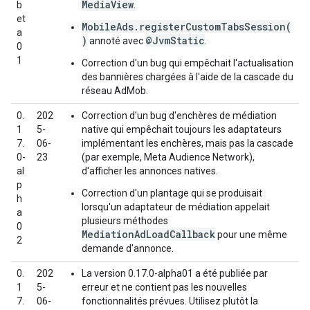
MediaView
b
.
et
MobileAds.registerCustomTabsSession(
a
)
@JvmStatic
annoté avec
.
0
1
Correction d'un bug qui empêchait l'actualisation
des bannières chargées à l'aide de la cascade du
réseau AdMob.
0.
202
Correction d'un bug d'enchères de médiation
1
5-
native qui empêchait toujours les adaptateurs
7.
06-
implémentant les enchères, mais pas la cascade
0-
23
(par exemple, Meta Audience Network),
al
d'afficher les annonces natives.
p
Correction d'un plantage qui se produisait
h
lorsqu'un adaptateur de médiation appelait
a
plusieurs méthodes
0
MediationAdLoadCallback
pour une même
2
demande d'annonce.
0.
202
La version 0.17.0-alpha01 a été publiée par
1
5-
erreur et ne contient pas les nouvelles
7.
06-
fonctionnalités prévues. Utilisez plutôt la