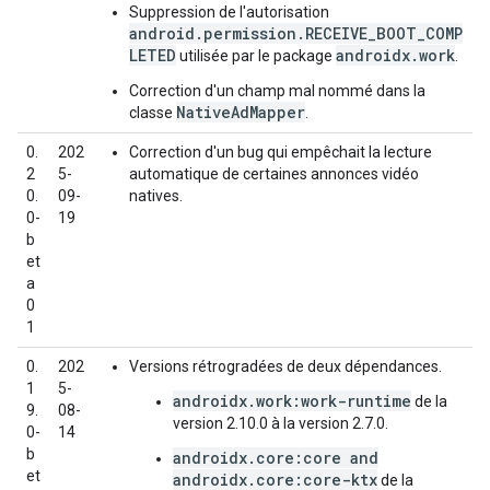
Suppression de l'autorisation
android.permission.RECEIVE_BOOT_COMP
LETED
androidx.work
utilisée par le package
.
Correction d'un champ mal nommé dans la
NativeAdMapper
classe
.
0.
202
Correction d'un bug qui empêchait la lecture
2
5-
automatique de certaines annonces vidéo
0.
09-
natives.
0-
19
b
et
a
0
1
0.
202
Versions rétrogradées de deux dépendances.
1
5-
androidx.work:work-runtime
de la
9.
08-
version 2.10.0 à la version 2.7.0.
0-
14
b
androidx.core:core and
et
androidx.core:core-ktx
de la