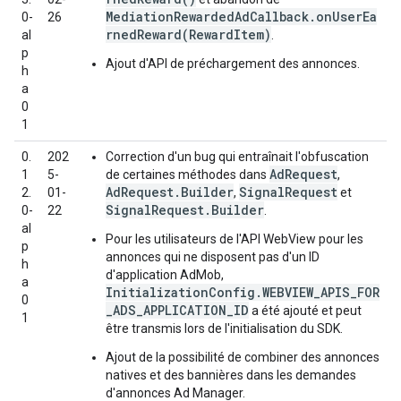
MediationRewardedAdCallback.onUserEa
0-
26
rnedReward(RewardItem)
al
.
p
Ajout d'API de préchargement des annonces.
h
a
0
1
0.
202
Correction d'un bug qui entraînait l'obfuscation
AdRequest
1
5-
de certaines méthodes dans
,
AdRequest.Builder
SignalRequest
2.
01-
,
et
SignalRequest.Builder
0-
22
.
al
Pour les utilisateurs de l'API WebView pour les
p
annonces qui ne disposent pas d'un ID
h
d'application AdMob,
a
InitializationConfig.WEBVIEW_APIS_FOR
0
_ADS_APPLICATION_ID
a été ajouté et peut
1
être transmis lors de l'initialisation du SDK.
Ajout de la possibilité de combiner des annonces
natives et des bannières dans les demandes
d'annonces Ad Manager.