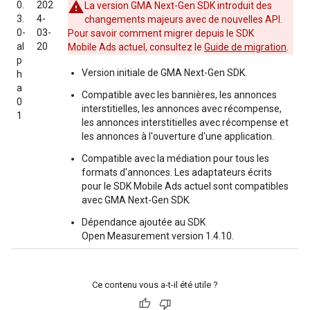
0.
202
La version
GMA Next-Gen SDK
introduit des
3.
4-
changements majeurs avec de nouvelles API.
0-
03-
Pour savoir comment migrer depuis le SDK
al
20
Mobile Ads actuel, consultez le
Guide de migration
.
p
Version initiale de
GMA Next-Gen SDK
.
h
a
Compatible avec les bannières, les annonces
0
interstitielles, les annonces avec récompense,
1
les annonces interstitielles avec récompense et
les annonces à l'ouverture d'une application.
Compatible avec la médiation pour tous les
formats d'annonces. Les adaptateurs écrits
pour le SDK Mobile Ads actuel sont compatibles
avec
GMA Next-Gen SDK
.
Dépendance ajoutée au SDK
Open Measurement version 1.4.10.
Ce contenu vous a-t-il été utile ?