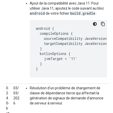
Ajout de la compatibilité avec Java 11. Pour
utiliser Java 11, ajoutez le code suivant au bloc
android
build.gradle
de votre fichier
:
android {

  compileOptions {

    sourceCompatibility JavaVersion.VE
    targetCompatibility JavaVersion.VE
  }

  kotlinOptions {

    jvmTarget = '11'

  }

}
0.
03/
Résolution d'un problème de chargement de
2
03/
classe de dépendance tierce qui affectait la
4.
202
génération de signaux de demande d'annonce
0-
6
de serveur à serveur.
b