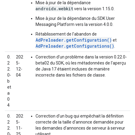
Mise à jour de la dépendance
androidx.webkit
vers la version 1.15.0.
Mise à jour de la dépendance du SDK User
Messaging Platform vers la version 4.0.0.
Rétablissement de l'abandon de
AdPreloader.getConfiguration()
et
AdPreloader.getConfigurations()
.
0.
202
Correction d'un problème dans la version 0.22.0-
2
5-
beta02 du SDK, où les métadonnées de l'aperçu
2.
12-
de Java 17 étaient incluses de manière
0-
04
incorrecte dans les fichiers de classe.
b
et
a
0
4
0.
202
Correction d'un bug qui empêchait la définition
2
5-
correcte de la taille d'annonce demandée pour
2.
11-
les demandes d'annonces de serveur à serveur
0-
25
utilisant