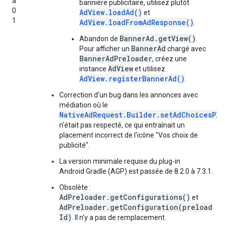
a
bannière publicitaire, utilisez plutôt
0
AdView.loadAd()
et
1
AdView.loadFromAdResponse()
.
BannerAd.getView()
Abandon de
.
BannerAd
Pour afficher un
chargé avec
BannerAdPreloader
, créez une
AdView
instance
et utilisez
AdView.registerBannerAd()
.
Correction d'un bug dans les annonces avec
médiation où le
NativeAdRequest.Builder.setAdChoicesPla
n'était pas respecté, ce qui entraînait un
placement incorrect de l'icône "Vos choix de
publicité".
La version minimale requise du plug-in
Android Gradle (AGP) est passée de 8.2.0 à 7.3.1.
Obsolète :
AdPreloader.getConfigurations()
et
AdPreloader.getConfiguration(preload
Id)
. Il n'y a pas de remplacement.