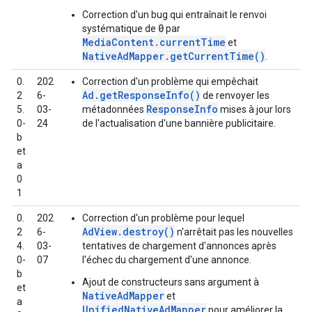
Correction d'un bug qui entraînait le renvoi
0
systématique de
par
MediaContent.currentTime
et
NativeAdMapper.getCurrentTime()
.
0.
202
Correction d'un problème qui empêchait
Ad.getResponseInfo()
2
6-
de renvoyer les
ResponseInfo
5.
03-
métadonnées
mises à jour lors
0-
24
de l'actualisation d'une bannière publicitaire.
b
et
a
0
1
0.
202
Correction d'un problème pour lequel
AdView.destroy()
2
6-
n'arrêtait pas les nouvelles
4.
03-
tentatives de chargement d'annonces après
0-
07
l'échec du chargement d'une annonce.
b
Ajout de constructeurs sans argument à
et
NativeAdMapper
et
a
UnifiedNativeAdMapper
pour améliorer la