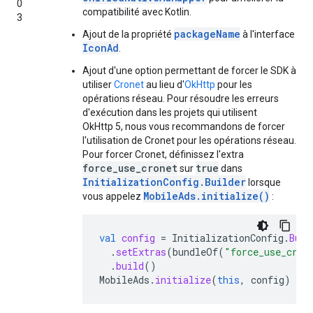
0
compatibilité avec Kotlin.
3
packageName
Ajout de la propriété
à l'interface
IconAd
.
Ajout d'une option permettant de forcer le SDK à
utiliser
Cronet
au lieu d'
OkHttp
pour les
opérations réseau. Pour résoudre les erreurs
d'exécution dans les projets qui utilisent
OkHttp 5, nous vous recommandons de forcer
l'utilisation de Cronet pour les opérations réseau.
Pour forcer Cronet, définissez l'extra
force_use_cronet
true
sur
dans
InitializationConfig.Builder
lorsque
MobileAds.initialize()
vous appelez
:
val
config
=
InitializationConfig
.
Buil
.
setExtras
(
bundleOf
(
"force_use_cron
.
build
()
MobileAds
.
initialize
(
this
,
config
)