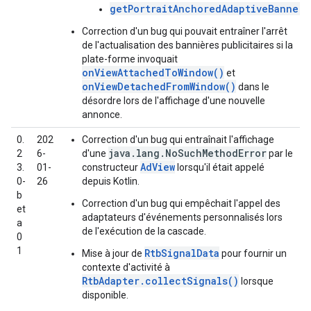
getPortraitAnchoredAdaptiveBannerA
Correction d'un bug qui pouvait entraîner l'arrêt
de l'actualisation des bannières publicitaires si la
plate-forme invoquait
onViewAttachedToWindow()
et
onViewDetachedFromWindow()
dans le
désordre lors de l'affichage d'une nouvelle
annonce.
0.
202
Correction d'un bug qui entraînait l'affichage
java.lang.NoSuchMethodError
2
6-
d'une
par le
AdView
3.
01-
constructeur
lorsqu'il était appelé
0-
26
depuis Kotlin.
b
Correction d'un bug qui empêchait l'appel des
et
adaptateurs d'événements personnalisés lors
a
de l'exécution de la cascade.
0
1
RtbSignalData
Mise à jour de
pour fournir un
contexte d'activité à
RtbAdapter.collectSignals()
lorsque
disponible.