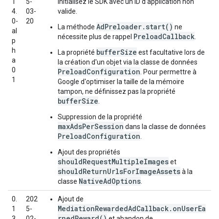
1
5-
initialisez le SDK avec un ID d'application non
4.
03-
valide.
0-
20
AdPreloader.start()
La méthode
ne
al
PreloadCallback
nécessite plus de rappel
.
p
h
bufferSize
La propriété
est facultative lors de
a
la création d'un objet via la classe de données
0
PreloadConfiguration
. Pour permettre à
1
Google d'optimiser la taille de la mémoire
tampon, ne définissez pas la propriété
bufferSize
.
Suppression de la propriété
maxAdsPerSession
dans la classe de données
PreloadConfiguration
.
Ajout des propriétés
shouldRequestMultipleImages
et
shouldReturnUrlsForImageAssets
à la
NativeAdOptions
classe
.
0.
202
Ajout de
MediationRewardedAdCallback.onUserEa
1
5-
rnedReward()
3.
02-
et abandon de