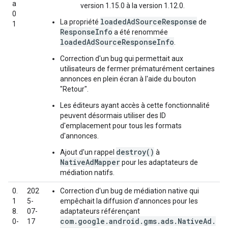
a
version 1.15.0 à la version 1.12.0.
0
loadedAdSourceResponse
La propriété
de
1
ResponseInfo
a été renommée
loadedAdSourceResponseInfo
.
Correction d'un bug qui permettait aux
utilisateurs de fermer prématurément certaines
annonces en plein écran à l'aide du bouton
"Retour".
Les éditeurs ayant accès à cette fonctionnalité
peuvent désormais utiliser des ID
d'emplacement pour tous les formats
d'annonces.
destroy()
Ajout d'un rappel
à
NativeAdMapper
pour les adaptateurs de
médiation natifs.
0.
202
Correction d'un bug de médiation native qui
1
5-
empêchait la diffusion d'annonces pour les
8.
07-
adaptateurs référençant
com.google.android.gms.ads.NativeAd.
0-
17