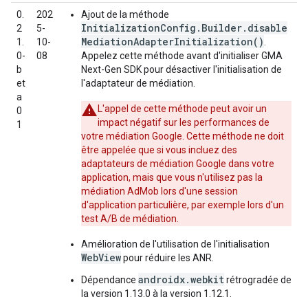
0.
202
Ajout de la méthode
InitializationConfig.Builder.disable
2
5-
MediationAdapterInitialization()
1.
10-
.
0-
08
Appelez cette méthode avant d'initialiser
GMA
b
Next-Gen SDK
pour désactiver l'initialisation de
et
l'adaptateur de médiation.
a
L'appel de cette méthode peut avoir un
0
impact négatif sur les performances de
1
votre médiation Google. Cette méthode ne doit
être appelée que si vous incluez des
adaptateurs de médiation Google dans votre
application, mais que vous n'utilisez pas la
médiation AdMob lors d'une session
d'application particulière, par exemple lors d'un
test A/B de médiation.
Amélioration de l'utilisation de l'initialisation
WebView
pour réduire les ANR.
androidx.webkit
Dépendance
rétrogradée de
la version 1.13.0 à la version 1.12.1.