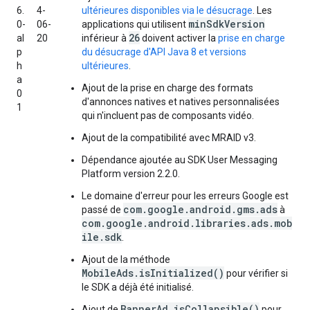
6.
4-
ultérieures disponibles via le désucrage
. Les
minSdkVersion
0-
06-
applications qui utilisent
26
al
20
inférieur à
doivent activer la
prise en charge
p
du désucrage d'API Java 8 et versions
h
ultérieures
.
a
Ajout de la prise en charge des formats
0
d'annonces natives et natives personnalisées
1
qui n'incluent pas de composants vidéo.
Ajout de la compatibilité avec MRAID v3.
Dépendance ajoutée au SDK User Messaging
Platform version 2.2.0.
Le domaine d'erreur pour les erreurs Google est
com.google.android.gms.ads
passé de
à
com.google.android.libraries.ads.mob
ile.sdk
.
Ajout de la méthode
MobileAds.isInitialized()
pour vérifier si
le SDK a déjà été initialisé.
BannerAd.isCollapsible()
Ajout de
pour