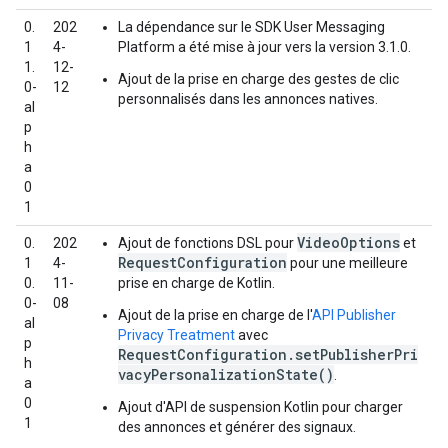
0.
202
La dépendance sur le SDK User Messaging
1
4-
Platform a été mise à jour vers la version 3.1.0.
1.
12-
Ajout de la prise en charge des gestes de clic
0-
12
personnalisés dans les annonces natives.
al
p
h
a
0
1
VideoOptions
0.
202
Ajout de fonctions DSL pour
et
RequestConfiguration
1
4-
pour une meilleure
0.
11-
prise en charge de Kotlin.
0-
08
Ajout de la prise en charge de l'
API Publisher
al
Privacy Treatment
avec
p
RequestConfiguration.setPublisherPri
h
vacyPersonalizationState()
.
a
0
Ajout d'API de suspension Kotlin pour charger
1
des annonces et générer des signaux.