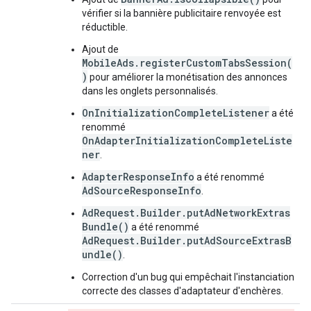
vérifier si la bannière publicitaire renvoyée est
réductible.
Ajout de
MobileAds.registerCustomTabsSession(
)
pour améliorer la monétisation des annonces
dans les onglets personnalisés.
OnInitializationCompleteListener
a été
renommé
OnAdapterInitializationCompleteListe
ner
.
AdapterResponseInfo
a été renommé
AdSourceResponseInfo
.
AdRequest.Builder.putAdNetworkExtras
Bundle()
a été renommé
AdRequest.Builder.putAdSourceExtrasB
undle()
.
Correction d'un bug qui empêchait l'instanciation
correcte des classes d'adaptateur d'enchères.