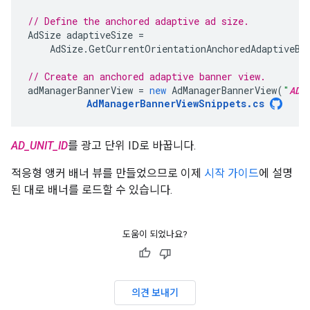
// Define the anchored adaptive ad size.
AdSize
adaptiveSize
=
AdSize
.
GetCurrentOrientationAnchoredAdaptiveBa
// Create an anchored adaptive banner view.
adManagerBannerView
=
new
AdManagerBannerView
(
"
AD_
AdManagerBannerViewSnippets
.
cs
AD_UNIT_ID
를 광고 단위 ID로 바꿉니다.
적응형 앵커 배너 뷰를 만들었으므로 이제
시작 가이드
에 설명
된 대로 배너를 로드할 수 있습니다.
도움이 되었나요?
의견 보내기