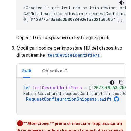
<Google> To get test ads on this device, set:

GADMobileAds.sharedInstance.requestConfigurati
@[ @"
2077ef9a63d2b398840261c8221a0c9b
" ];
Copia l'ID del dispositivo di test negli appunti.
Modifica il codice per impostare l'ID del dispositivo
di test tramite
testDeviceIdentifiers
:
Swift
Objective-C
let
testDeviceIdentifiers
=
[
"2077ef9a63d2b39
MobileAds
.
shared
.
requestConfiguration
.
testDevi
RequestConfigurationSnippets
.
swift
**Attenzione:**
prima di rilasciare l'app,
assicurati
di rimuovere il codice che imposta questi dispositivi di