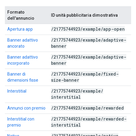
Formato
ID unità pubblicitaria dimostrativa
dell'annuncio
/
21775744923
/
example
/
app-open
Apertura app
/
21775744923
/
example
/
adaptive-
Banner adattivo
banner
ancorato
/
21775744923
/
example
/
adaptive-
Banner adattivo
banner
incorporato
/
21775744923
/
example
/
fixed-
Banner di
size-banner
dimensioni fisse
/
21775744923
/
example
/
Interstitial
interstitial
/
21775744923
/
example
/
rewarded
Annunci con premio
/
21775744923
/
example
/
rewarded-
Interstitial con
interstitial
premio
/
21775744923
/
example
/
native