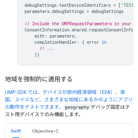
debugSettings
.
testDeviceIdentifiers
=
[
"TEST-
parameters
.
debugSettings
=
debugSettings
// Include the UMPRequestParameters in your c
ConsentInformation
.
shared
.
requestConsentInfoU
with
:
parameters
,
completionHandler
:
{
error
in
// ...
})
地域を強制的に適用する
UMP SDK では、デバイスが欧州経済領域（EEA）、英
国、スイスなど、さまざまな地域にあるかのようにアプリ
の動作をテストできます。
geography
デバッグ設定はテ
スト用デバイスでのみ機能します。
Swift
Objective-C