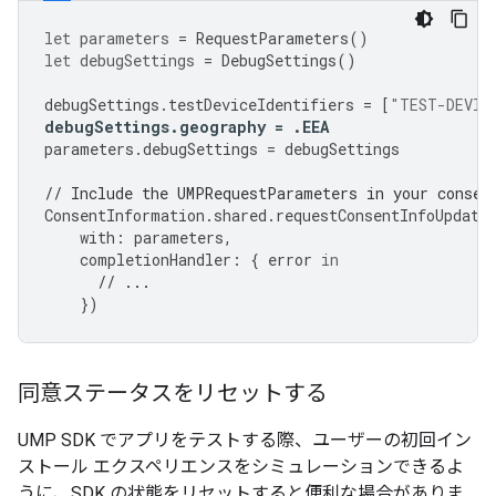
let
parameters
=
RequestParameters
()
let
debugSettings
=
DebugSettings
()
debugSettings
.
testDeviceIdentifiers
=
[
"TEST-DEVIC
debugSettings
.
geography
=
.
EEA
parameters
.
debugSettings
=
debugSettings
// Include the UMPRequestParameters in your consen
ConsentInformation
.
shared
.
requestConsentInfoUpdate
with
:
parameters
,
completionHandler
:
{
error
in
// ...
})
同意ステータスをリセットする
UMP SDK でアプリをテストする際、ユーザーの初回イン
ストール エクスペリエンスをシミュレーションできるよ
うに、SDK の状態をリセットすると便利な場合がありま