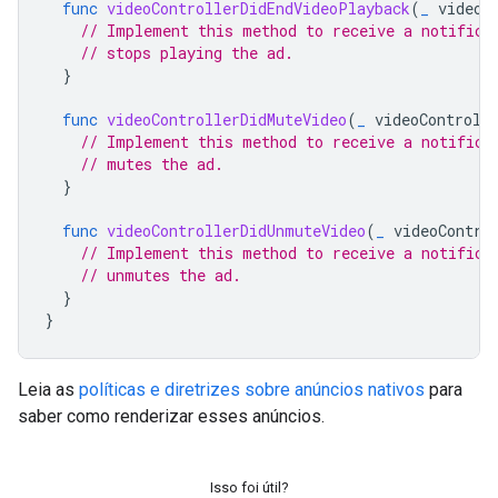
func
videoControllerDidEndVideoPlayback
(
_
videoC
// Implement this method to receive a notifica
// stops playing the ad.
}
func
videoControllerDidMuteVideo
(
_
videoControll
// Implement this method to receive a notifica
// mutes the ad.
}
func
videoControllerDidUnmuteVideo
(
_
videoContro
// Implement this method to receive a notifica
// unmutes the ad.
}
}
Leia as
políticas e diretrizes sobre anúncios nativos
para
saber como renderizar esses anúncios.
Isso foi útil?