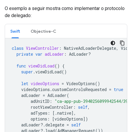
O exemplo a seguir mostra como implementar o protocolo
de delegado:
Swift
Objective-C
class
ViewController
:
NativeAdLoaderDelegate
,
Vide
private
var
adLoader
:
AdLoader
?
func
viewDidLoad
()
{
super
.
viewDidLoad
()
let
videoOptions
=
VideoOptions
()
videoOptions
.
customControlsRequested
=
true
adLoader
=
AdLoader
(
adUnitID
:
"ca-app-pub-3940256099942544/398
rootViewController
:
self
,
adTypes
:
[.
native
],
options
:
[
videoOptions
])
adLoader
?.
delegate
=
self
adLoader
?.
load
(
AdManagerRequest
())