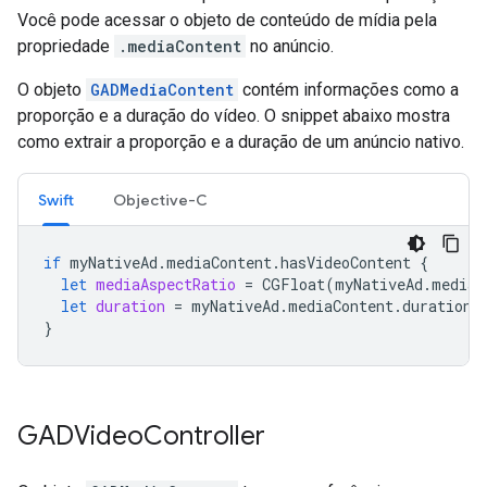
Você pode acessar o objeto de conteúdo de mídia pela
propriedade
.mediaContent
no anúncio.
O objeto
GADMediaContent
contém informações como a
proporção e a duração do vídeo. O snippet abaixo mostra
como extrair a proporção e a duração de um anúncio nativo.
Swift
Objective-C
if
myNativeAd
.
mediaContent
.
hasVideoContent
{
let
mediaAspectRatio
=
CGFloat
(
myNativeAd
.
mediaC
let
duration
=
myNativeAd
.
mediaContent
.
duration
}
GADVideo
Controller