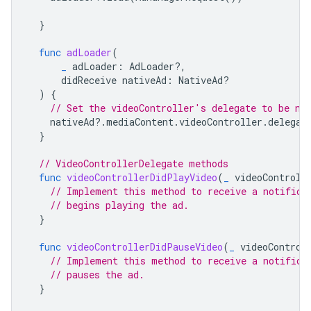
}
func
adLoader
(
_
adLoader
:
AdLoader
?,
didReceive
nativeAd
:
NativeAd
?
)
{
// Set the videoController's delegate to be no
nativeAd
?.
mediaContent
.
videoController
.
delegat
}
// VideoControllerDelegate methods
func
videoControllerDidPlayVideo
(
_
videoControll
// Implement this method to receive a notifica
// begins playing the ad.
}
func
videoControllerDidPauseVideo
(
_
videoControl
// Implement this method to receive a notifica
// pauses the ad.
}