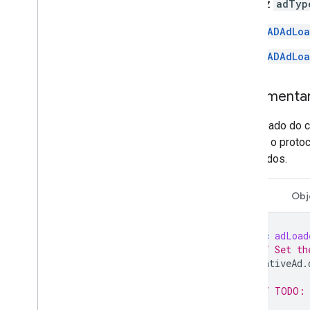
A matriz
adTyp
GADAdLoa
GADAdLoa
Implementar
O delegado do c
nativos, o proto
carregados.
Swift
Obj
func
adLoad
// Set th
nativeAd
.
// TODO: 
}