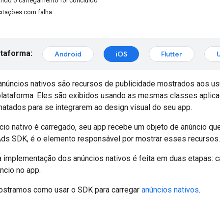
ando o carregamento foi concluído
citações com falha
ataforma:
Android
iOS
Flutter
anúncios nativos são recursos de publicidade mostrados aos us
plataforma. Eles são exibidos usando as mesmas classes aplic
matados para se integrarem ao design visual do seu app.
o nativo é carregado, seu app recebe um objeto de anúncio que 
Ads SDK
, é o elemento responsável por mostrar esses recursos.
a implementação dos anúncios nativos é feita em duas etapas: c
ncio no app.
ostramos como usar o SDK para carregar
anúncios nativos
.