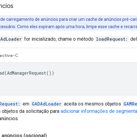
ncios
de carregamento de anúncios para criar um cache de anúncios pré-car
cessário. Como eles expiram após uma hora, limpe esse cache e recar
DAdLoader
for inicializado, chame o método
loadRequest:
del
ective-C
ad
(
AdManagerRequest
())
Request:
em
GADAdLoader
aceita os mesmos objetos
GAMRe
 objetos da solicitação para
adicionar informações de segment
anúncios.
 anúncios (opcional)