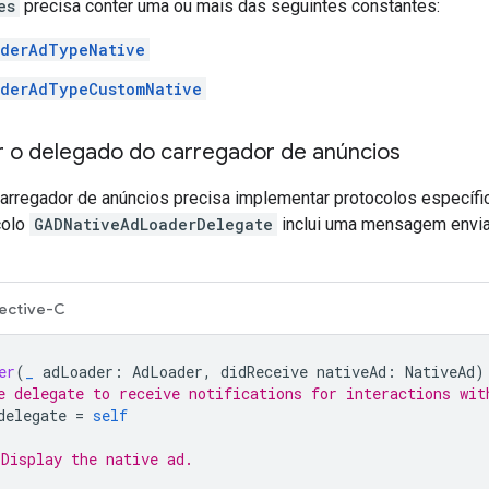
es
precisa conter uma ou mais das seguintes constantes:
derAdTypeNative
derAdTypeCustomNative
 o delegado do carregador de anúncios
arregador de anúncios precisa implementar protocolos específic
colo
GADNativeAdLoaderDelegate
inclui uma mensagem envia
ective-C
er
(
_
adLoader
:
AdLoader
,
didReceive
nativeAd
:
NativeAd
)
e delegate to receive notifications for interactions wit
delegate
=
self
Display the native ad.