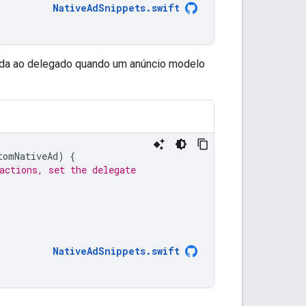
NativeAdSnippets
.
swift
da ao delegado quando um anúncio modelo
tomNativeAd
)
{
actions, set the delegate
NativeAdSnippets
.
swift