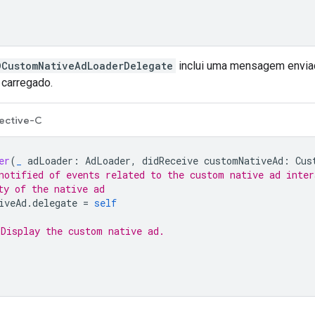
DCustomNativeAdLoaderDelegate
inclui uma mensagem envia
 carregado.
ective-C
er
(
_
adLoader
:
AdLoader
,
didReceive
customNativeAd
:
Cus
notified of events related to the custom native ad inter
ty of the native ad
iveAd
.
delegate
=
self
Display the custom native ad.