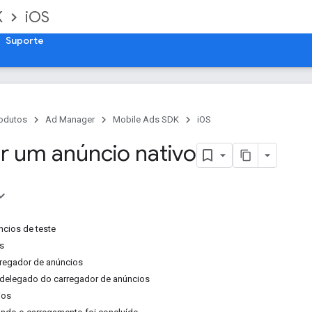
K
iOS
Suporte
odutos
Ad Manager
Mobile Ads SDK
iOS
r um anúncio nativo
cios de teste
s
arregador de anúncios
 delegado do carregador de anúncios
ios