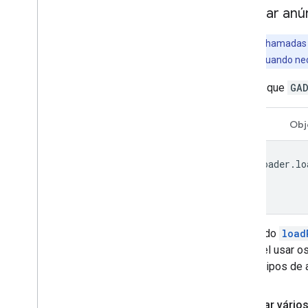
Solicitar anú
Dica
: use chamadas 
latência zero quando ne
Depois que
GA
Swift
Obj
adLoader
.
lo
O método
load
possível usar os
outros tipos de 
Carregar vários