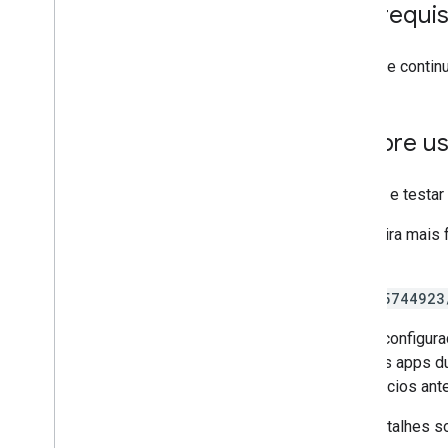
Pré-requis
Integrar a mediação
Configurar a mediação
Antes de continu
Escolher origens de anúncios
Integrar origens de anúncios
Resolver problemas com lances
Sempre us
Criar eventos personalizados
Controlar a privacidade
Ao criar e testa
Estratégias
A maneira mais 
Modos de veiculação de anúncios
iOS:
Divulgação de dados da App Store
Segurança de transporte de aplicativo
/21775744923
Política de dados de local exato
Leis Estaduais de Privacidade dos EUA
Ele foi configur
SDK da plataforma de mensagens de
próprios apps du
usuários (UMP)
de anúncios ante
Solucionar problemas com
Para detalhes s
anúncios