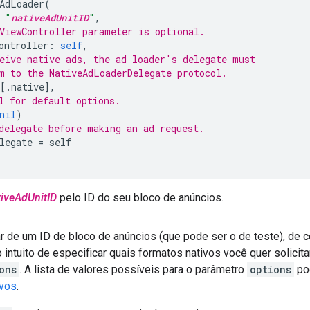
AdLoader
(
"
nativeAdUnitID
"
,
ViewController parameter is optional.
ontroller
:
self
,
eive native ads, the ad loader's delegate must
m to the NativeAdLoaderDelegate protocol.
[.
native
],
l for default options.
nil
)
delegate before making an ad request.
legate
=
self
tiveAdUnitID
pelo ID do seu bloco de anúncios.
r de um ID de bloco de anúncios (que pode ser o de teste), de c
intuito de especificar quais formatos nativos você quer solicit
ons
. A lista de valores possíveis para o parâmetro
options
pod
ivos
.