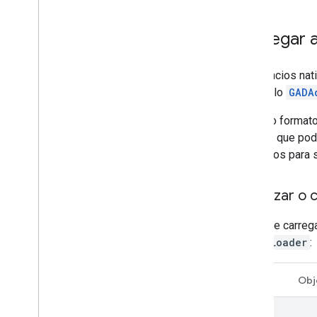
Gerenciar o Ad Inspector
Testar tipos de criativos
Carregar 
Erros de carregamento de anúncios
Informações da resposta
Os anúncios nat
Registrar o ID de resposta do anúncio
no Crashlytics
protocolo
GADA
Rastreamento de rede
Além do formato
Creative preview e ferramentas de
exibição
nativos
, que po
arbitrários par
Otimizar
Pré-carregamento de anúncios
Inicializar 
Acesso direto ao Ad Exchange
Metadados do anúncio
Antes de carrega
Combinar anúncios nativos e de banner
GADAdLoader
:
Configurações globais
Receita de publicidade no nível da
impressão
Swift
Obj
MRAID
Segmentação