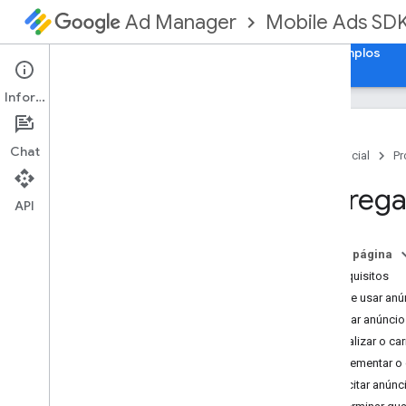
Mobile Ads SD
Ad Manager
Guias
Referência
Fazer download
Exemplos
Informações
Chat
Página inicial
Pr
Configurar o SDK dos anúncios para
Carrega
dispositivos móveis do Google
API
Notas da versão
Descontinuação e desativação
Nesta página
Migrar versões do kit de
Pré-requisitos
desenvolvimento de software (SDK
,
na
sigla em inglês)
Sempre usar anún
Ativar anúncios de teste
Carregar anúncio
Renderização de anúncios para i
Phone
Inicializar o c
X
Implementar o
Usar habilidades do agente
Solicitar anúnc