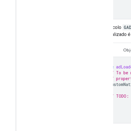
O protocolo
GA
personalizado é
Swift
Obj
func
adLoad
// To be 
// proper
customNat
// TODO: 
}