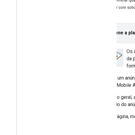
Determinar qu
Escolher um formato de anúncio
Lidar com soli
Abertura do app
Banner
Intersticial
Nativo
Selecione a pl
Carregar um anúncio nativo
Mostrar um anúncio nativo
Os 
Mostrar anúncios nativos em tela
da 
cheia
for
Estilizar layouts de anúncios com
modelos nativos
Quando um anúnci
Usar formatos de anúncios nativos
personalizados
Google Mobile 
Especificar estilos nativos
De modo geral, 
Definir recursos avançados
conteúdo do anú
Responder a eventos de vídeo
Validar seus anúncios nativos
Nesta página, m
Premiado
Intersticial premiado