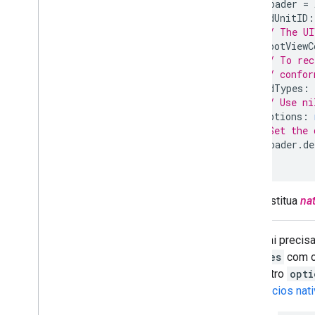
adLoader
=
Open Measurement (OM)
adUnitID
:
Navegadores no app
// The UI
rootViewC
// To rec
// confor
adTypes
:
// Use ni
options
:
// Set the 
adLoader
.
de
Substitua
na
Você vai precisa
adTypes
com o 
parâmetro
opti
de anúncios nat