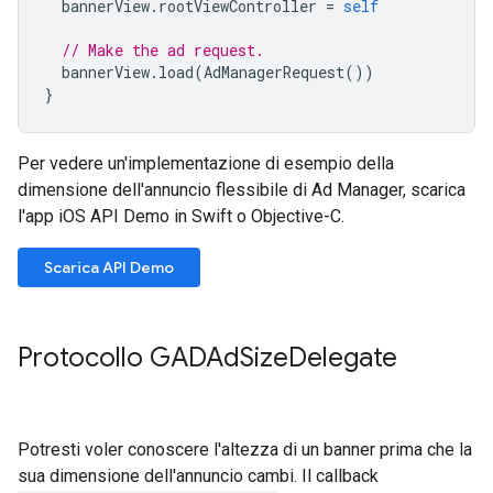
bannerView
.
rootViewController
=
self
// Make the ad request.
bannerView
.
load
(
AdManagerRequest
())
}
Per vedere un'implementazione di esempio della
dimensione dell'annuncio flessibile di Ad Manager, scarica
l'app iOS API Demo in Swift o Objective-C.
Scarica API Demo
Protocollo GADAd
Size
Delegate
Potresti voler conoscere l'altezza di un banner prima che la
sua dimensione dell'annuncio cambi. Il callback