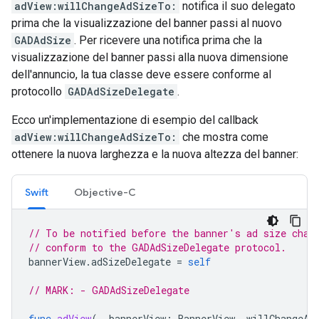
adView:willChangeAdSizeTo:
notifica il suo delegato
prima che la visualizzazione del banner passi al nuovo
GADAdSize
. Per ricevere una notifica prima che la
visualizzazione del banner passi alla nuova dimensione
dell'annuncio, la tua classe deve essere conforme al
protocollo
GADAdSizeDelegate
.
Ecco un'implementazione di esempio del callback
adView:willChangeAdSizeTo:
che mostra come
ottenere la nuova larghezza e la nuova altezza del banner:
Swift
Objective-C
// To be notified before the banner's ad size chan
// conform to the GADAdSizeDelegate protocol.
bannerView
.
adSizeDelegate
=
self
// MARK: - GADAdSizeDelegate
func
adView
(
_
bannerView
:
BannerView
,
willChangeAd