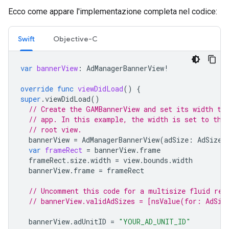
Ecco come appare l'implementazione completa nel codice:
Swift
Objective-C
var
bannerView
:
AdManagerBannerView
!
override
func
viewDidLoad
()
{
super
.
viewDidLoad
()
// Create the GAMBannerView and set its width to
// app. In this example, the width is set to the
// root view.
bannerView
=
AdManagerBannerView
(
adSize
:
AdSizeF
var
frameRect
=
bannerView
.
frame
frameRect
.
size
.
width
=
view
.
bounds
.
width
bannerView
.
frame
=
frameRect
// Uncomment this code for a multisize fluid req
// bannerView.validAdSizes = [nsValue(for: AdSiz
bannerView
.
adUnitID
=
"YOUR_AD_UNIT_ID"