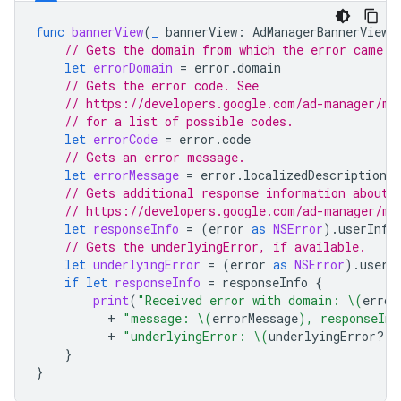
func
bannerView
(
_
bannerView
:
AdManagerBannerView
,
// Gets the domain from which the error came.
let
errorDomain
=
error
.
domain
// Gets the error code. See
// https://developers.google.com/ad-manager/mo
// for a list of possible codes.
let
errorCode
=
error
.
code
// Gets an error message.
let
errorMessage
=
error
.
localizedDescription
// Gets additional response information about 
// https://developers.google.com/ad-manager/mo
let
responseInfo
=
(
error
as
NSError
).
userInfo
// Gets the underlyingError, if available.
let
underlyingError
=
(
error
as
NSError
).
userI
if
let
responseInfo
=
responseInfo
{
print
(
"Received error with domain: 
\(
error
+
"message: 
\(
errorMessage
)
, responseInf
+
"underlyingError: 
\(
underlyingError
?.
l
}
}