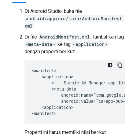
Di Android Studio, buka file
android/app/src/main/AndroidManifest.
xml
.
Di file
AndroidManifest.xml
, tambahkan tag
<meta-data>
ke tag
<application>
dengan properti berikut:
<!--
Sample
Ad
Manager
app
ID:
ca-
<application>

Properti ini harus memiliki nilai berikut: