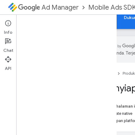
Mobile Ads SD
Ad Manager
Panduan
Referensi
Contoh
Download
Duku
Info
Chat
pilihan Anda. Te
Menyiapkan Plugin Flutter Google
Mobile Ads
API
Menginstal GMA Next-Gen SDK
Beranda
Produk
Meninjau versi yang tidak digunakan
Menyiap
lagi
Mengaktifkan iklan pengujian
Pada halaman i
Memilih format iklan
Template native
Pembukaan aplikasi
Penyiapan platf
Banner
Interstisial