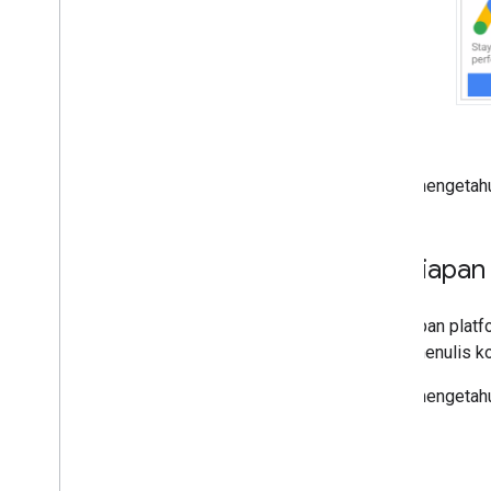
Untuk mengetahui
Penyiapan 
Penyiapan platfo
harus menulis k
Untuk mengetahu