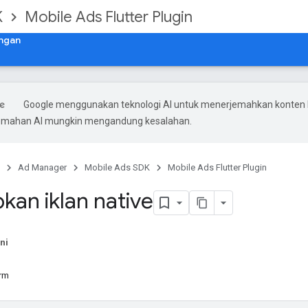
K
Mobile Ads Flutter Plugin
ngan
Google menggunakan teknologi AI untuk menerjemahkan konten
rjemahan AI mungkin mengandung kesalahan.
Ad Manager
Mobile Ads SDK
Mobile Ads Flutter Plugin
kan iklan native
ni
orm