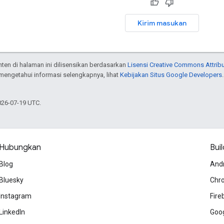
Kirim masukan
onten di halaman ini dilisensikan berdasarkan
Lisensi Creative Commons Attribu
 mengetahui informasi selengkapnya, lihat
Kebijakan Situs Google Developers
026-07-19 UTC.
Hubungkan
Buil
Blog
And
Bluesky
Chr
Instagram
Fire
LinkedIn
Goog