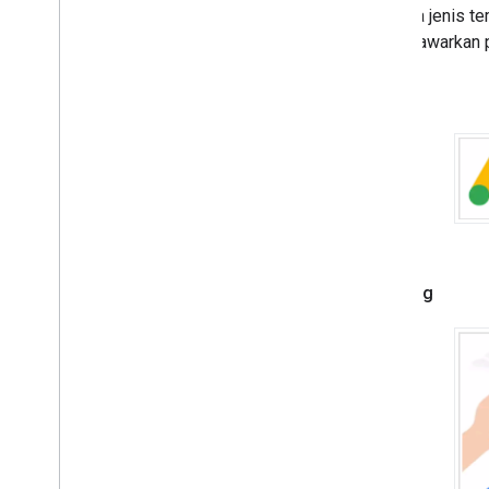
Ada dua jenis te
Mengelola pilihan privasi dengan UMP
SDK
ini menawarkan 
Memecahkan masalah iklan
Kecil
Mengelola pemeriksa iklan
Error pemuatan iklan
Info respons
Optimalkan
Verifikasi sisi server
Targeting
Sedang
Menggunakan Web
View API untuk iklan