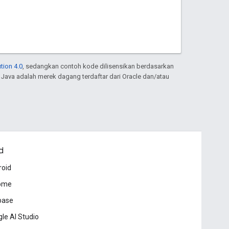
tion 4.0
, sedangkan contoh kode dilisensikan berdasarkan
. Java adalah merek dagang terdaftar dari Oracle dan/atau
d
roid
ome
base
le AI Studio