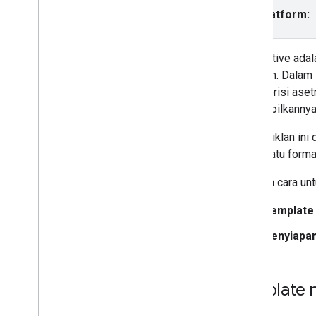
Native
Pilih platform:
Menyiapkan iklan native
Menata tata letak iklan dengan
template native
Iklan native ad
Mengelola iklan di Android dan i
OS
platform. Dalam 
Menentukan gaya native
yang berisi ase
Reward
menampilkannya
Interstisial reward
Format iklan ini
Mengintegrasikan mediasi
salah satu format
Menyiapkan mediasi
Ada dua cara unt
Memilih sumber iklan
Mengintegrasikan sumber iklan
Template 
Parameter permintaan khusus jaringan
Menggunakan API khusus jaringan
Penyiapan
Mengontrol privasi
Mode penayangan iklan
Template n
Hukum privasi negara bagian Amerika
Serikat