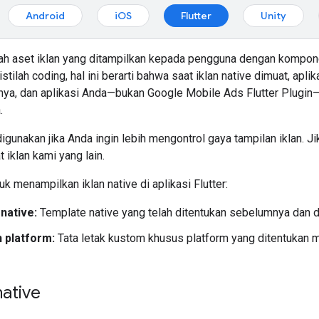
Android
iOS
Flutter
Unity
alah aset iklan yang ditampilkan kepada pengguna dengan kompon
istilah coding, hal ini berarti bahwa saat iklan native dimuat, ap
tnya, dan aplikasi Anda—bukan
Google Mobile Ads Flutter Plugin
—
.
 digunakan jika Anda ingin lebih mengontrol gaya tampilan iklan. J
 iklan kami yang lain.
uk menampilkan iklan native di aplikasi Flutter:
native:
Template native yang telah ditentukan sebelumnya dan d
 platform:
Tata letak kustom khusus platform yang ditentukan m
ative