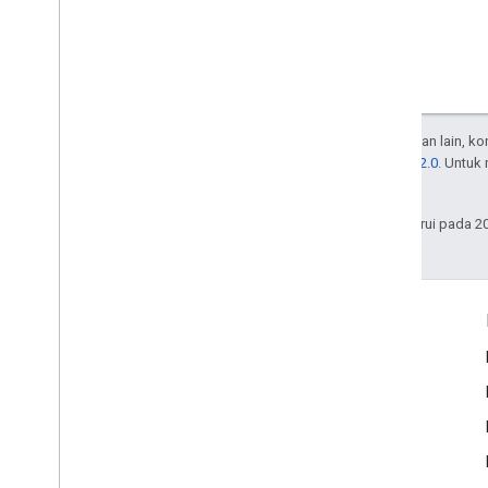
Kecuali dinyatakan lain, k
Lisensi Apache 2.0
. Untuk
afiliasinya.
Terakhir diperbarui pada 2
Interaksi
Google Developer Program
Google Developer Groups
Google Developer Experts
Accelerators