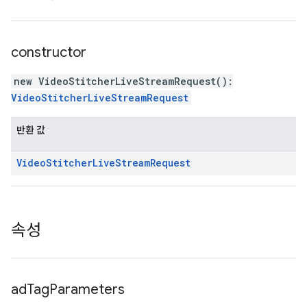
constructor
new VideoStitcherLiveStreamRequest
(
)
:
VideoStitcherLiveStreamRequest
반환 값
Video
Stitcher
Live
Stream
Request
속성
ad
Tag
Parameters