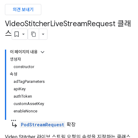
의견 보내기
Video
Stitcher
Live
Stream
Request 클래
스
이 페이지의 내용
생성자
constructor
속성
adTagParameters
apiKey
authToken
customAssetKey
enableNonce
subdirectory_arrow_right
PodStreamRequest
확장
Video Stitcher 라이브 스트림 요청의 속성을 지정하는 클래스