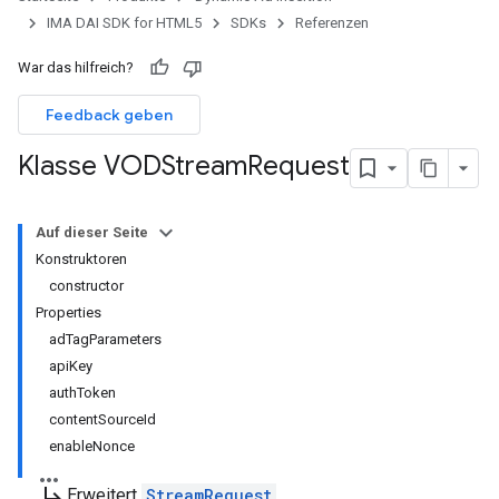
IMA DAI SDK for HTML5
SDKs
Referenzen
War das hilfreich?
Feedback geben
Klasse VODStream
Request
Auf dieser Seite
Konstruktoren
constructor
Properties
adTagParameters
apiKey
authToken
contentSourceId
enableNonce
subdirectory_arrow_right
Erweitert
StreamRequest