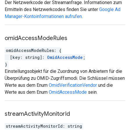
Der Netzwerkcode der Streamanfrage. Informationen zum
Ermitteln des Netzwerkcodes finden Sie unter
Google Ad
Manager-Kontoinformationen aufrufen
.
omid
Access
Mode
Rules
omidAccessModeRules
:
{
[
key
:
string
]
:
OmidAccessMode
;
}
Einstellungsobjekt für die Zuordnung von Anbietern für die
Überprüfung zu OMID-Zugriffsmodi. Die Schlüssel müssen
Werte aus dem Enum
OmidVerificationVendor
und die
Werte aus dem Enum
OmidAccessMode
sein.
stream
Activity
Monitor
Id
streamActivityMonitorId
:
string