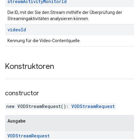
stream
Activity
Monitor
Id
Die ID, mit der Sie den Stream mithilfe der Überprüfung der
Streamingaktivitäten analysieren können.
video
Id
Kennung für die Video-Contentquelle.
Konstruktoren
constructor
new VODStreamRequest
(
)
:
VODStreamRequest
Ausgabe
VODStream
Request